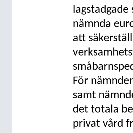
lagstadgade
nämnda eurobe
att säkerstäl
verksamhetsf
småbarnspeda
För nämnden 
samt nämnde
det totala b
privat vård 