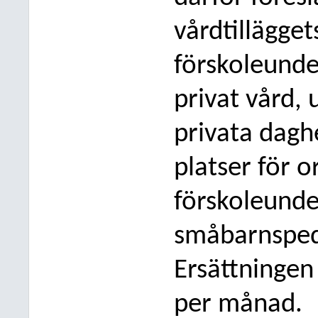
vårdtillägge
förskoleunder
privat vård, 
privata da
gh
platser för 
förskoleunde
småbarnspeda
Ersättningen
per månad.