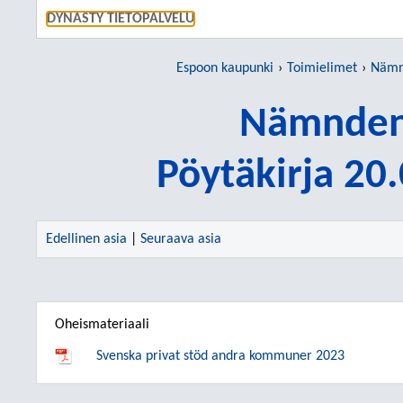
SIIRRY S
DYNASTY TIETOPALVELU
Espoon kaupunki
Toimielimet
Nämn
Nämnden
Pöytäkirja 20
Edellinen asia
|
Seuraava asia
Oheismateriaali
Svenska privat stöd andra kommuner 2023