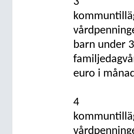
3
kommuntillägg
vårdpenninge
barn under 3
familjedagvå
euro i måna
4
kommuntillägg
vårdpenning