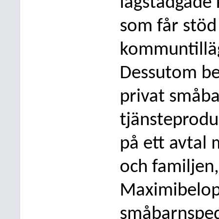
lagstadgade 
som får stöd
kommuntilläg
Dessutom bet
privat småba
tjänsteprodu
på ett
avtal 
och familjen,
Maximibelopp
småbarnspeda