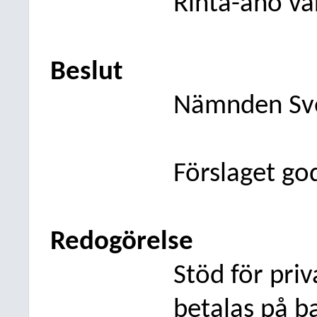
Rinta-aho va
Beslut
Nämnden Sv
Förslaget go
Redogörelse
Stöd för pri
betalas på b