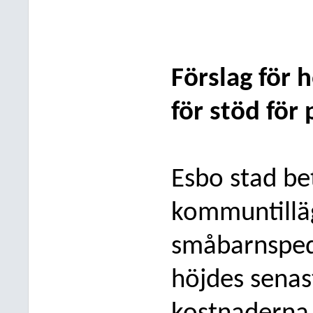
Förslag för 
för stöd för 
Esbo stad be
kommuntilläg
småbarnsped
höjdes senas