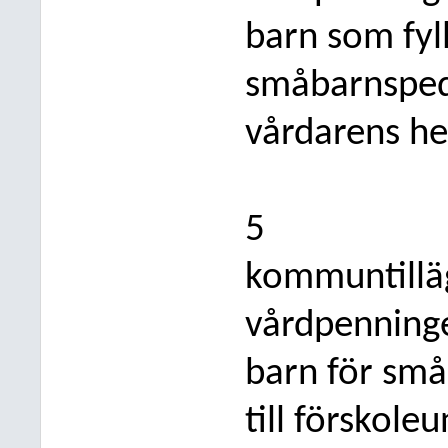
barn som fyll
småbarnspeda
vårdarens h
5
kommuntillägg
vårdpenninge
barn för små
till fö
rskoleu