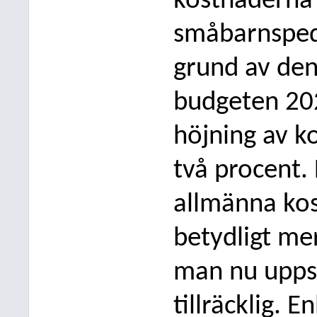
kostnaderna 
småbarnsped
grund av den
budgeten 202
höjning av k
två procent.
allmänna ko
betydligt mer
man nu uppsk
tillräcklig. 