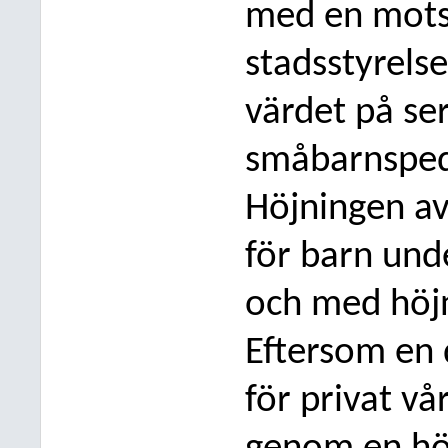
med en mots
stadsstyrels
värdet på se
småbarnsped
Höjningen av
för barn und
oc
h med höjn
Eftersom en 
för privat v