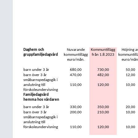
Daghem och
Nuvarande
Kommuntillägg
Höjning a
gruppfamiljedagvård
kommuntillägg
från 1.8.2023
kommuntill
euro/mån.
euro/mån
barn under 3 år
680,00
730,00
50,00
barn över 3 år
470,00
482,00
12,00
småbarnspedagogik i
anslutning till
110,00
120,00
10,00
förskoleundervisning
Familjedagvård
hemma hos vårdaren
barn under 3 år
330,00
350,00
20,00
barn över 3 år
200,00
210,00
10,00
småbarnspedagogik i
anslutning till
förskoleundervisning
110,00
120,00
10,00