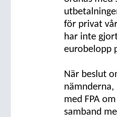
utbetalninge
för privat vå
har inte gjor
eurobelopp på
När beslut o
nämnderna, i
med
FPA om 
samband med 