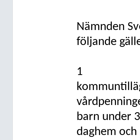
Nämnden Sve
följande gäll
1
kommuntillägg
vårdpenning
barn under 3
daghem och 