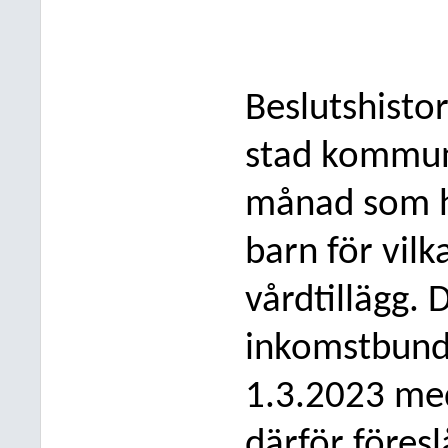
Beslutshistor
stad kommunt
månad som hö
barn för vil
vårdtillägg. 
inkomstbundn
1.3.2023 med
därför föresl