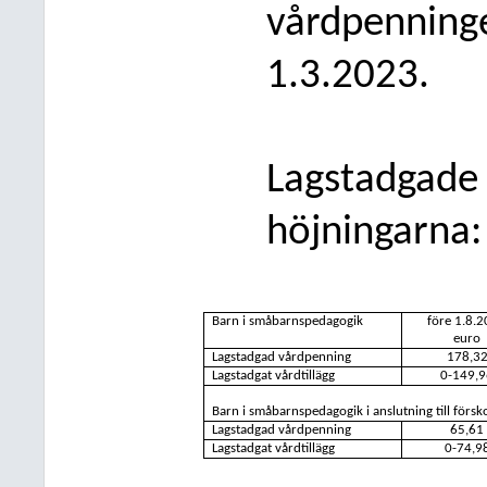
vårdpenninge
1.3.2023.
Lagstadgade 
höjningarna:
Barn i småbarnspedagogik
före 1.8.
euro
Lagstadgad vårdpenning
178,3
Lagstadgat vårdtillägg
0-149,9
Barn i
småbarnspedagogik i anslutning till förs
Lagstadgad vårdpenning
65,61
Lagstadgat vårdtillägg
0-74,9