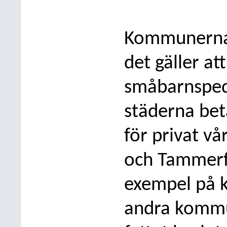
Kommunerna h
det gäller at
småbarnsped
städerna bet
för privat vå
och Tammerfor
exempel på 
andra kommun