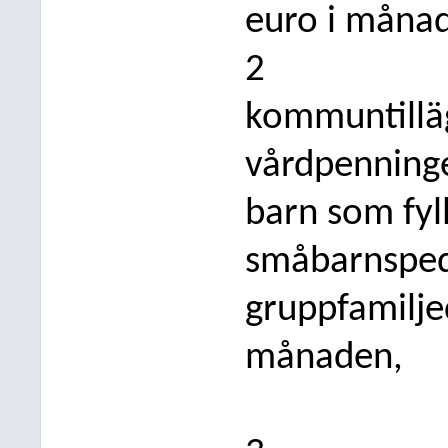
euro i måna
2
kommuntillägg
vårdpenninge
barn som fyll
småbarnsped
gruppfamil
je
månaden,