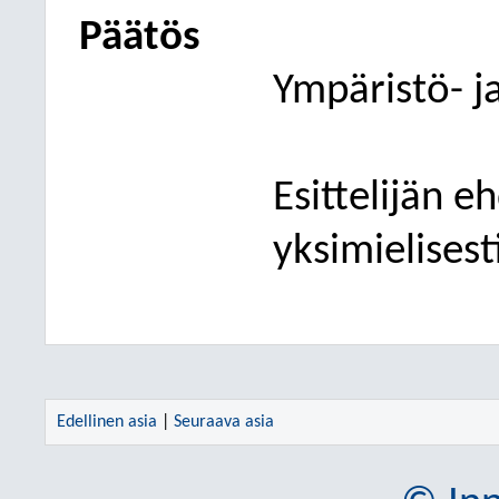
Päätös
Ympäristö- j
Esittelijän e
yksimielisest
Edellinen asia
|
Seuraava asia