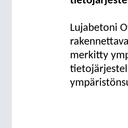
tietojärjest
Lujabetoni O
rakennettava
merkitty ymp
tietojärjest
ympäristönsu