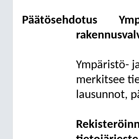
Päätösehdotus
Ymp
rakennusval
Ympäristö
- 
merkitsee ti
lausunnot, pä
Rekisteröin