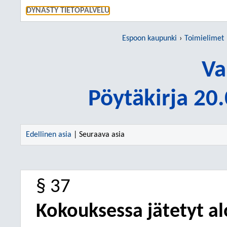
SIIRRY S
DYNASTY TIETOPALVELU
Espoon kaupunki
Toimielimet
Va
Pöytäkirja 20
Edellinen asia
| Seuraava asia
§ 37
Kokouksessa jätetyt al