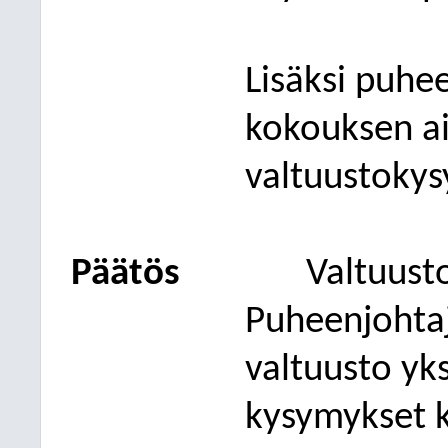
Lisäksi puhee
kokouksen aik
valtuustokys
Päätös
Valtuust
Puheenjohta
valtuusto yks
kysymykset