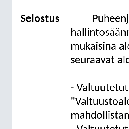
Selostus
Puheenjo
hallintosään
mukaisina alo
seuraavat alo
- Valtuutetut
"Valtuustoal
mahdollistam