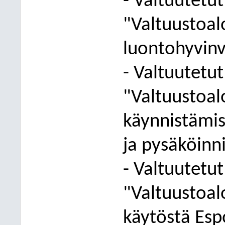
- Valtuutetut
"Valtuustoalo
luontohyvinv
- Valtuutetut
"Valtuustoal
käynnistämise
ja pysäköinni
- Valtuutetut
"Valtuustoa
käytöstä Esp