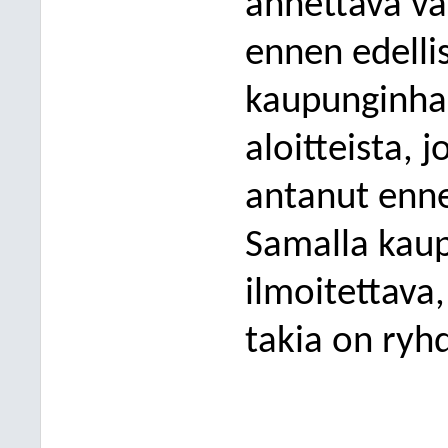
annettava val
ennen edell
kaupunginhall
aloitteista, 
antanut enn
Samalla kaup
ilmoitettava,
takia on ryhd