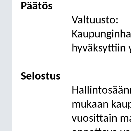
Päätös
Valtuusto:
Kaupunginhal
hyväksyttiin 
Selostus
Hallintosään
mukaan kaup
vuosittain 