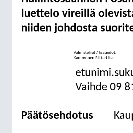
luettelo vireillä olevis
niiden johdosta suorit
Valmistelijat /
lisätiedot:
Kammonen Riitta-Liisa
etunimi.suk
Vaihde
09
8
Päätösehdotus
Kau