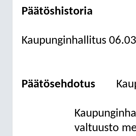
Päätöshistoria
Kaupunginhallitus
06.0
Päätösehdotus
Kau
Kaupunginhal
valtuusto mer