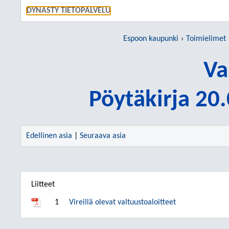
SIIRRY S
DYNASTY TIETOPALVELU
Espoon kaupunki
Toimielimet
Va
Pöytäkirja 20
Edellinen asia
|
Seuraava asia
Liitteet
1
Vireillä olevat valtuustoaloitteet