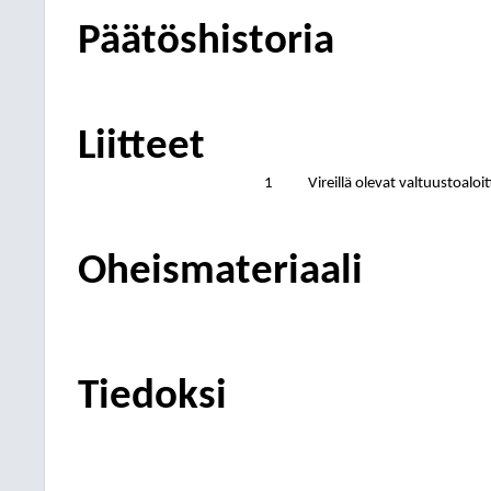
Päätöshistoria
Liitteet
1
Vireillä olevat valtuustoaloi
Oheismateriaali
Tiedoksi