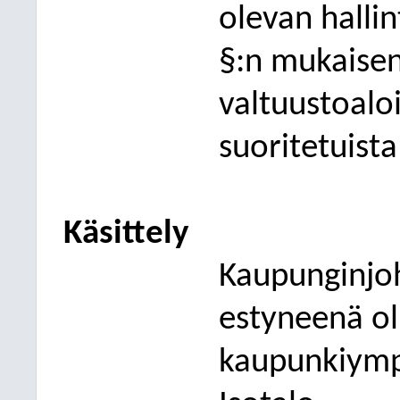
olevan halli
§:n mukaise
valtuustoaloi
suoritetuista
Käsittely
Kaupunginjo
estyneenä oll
kaupunkiympä