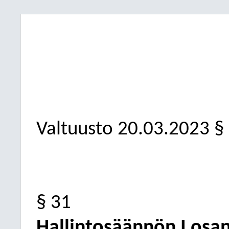
Valtuusto
20.03.2023
§
§ 31
Hallintosäännön I osan