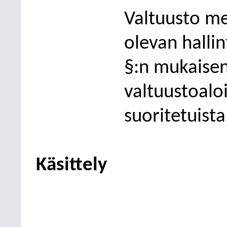
Valtuusto mer
olevan halli
§:n mukaisen 
valtuustoaloi
suoritetuista
Käsittely