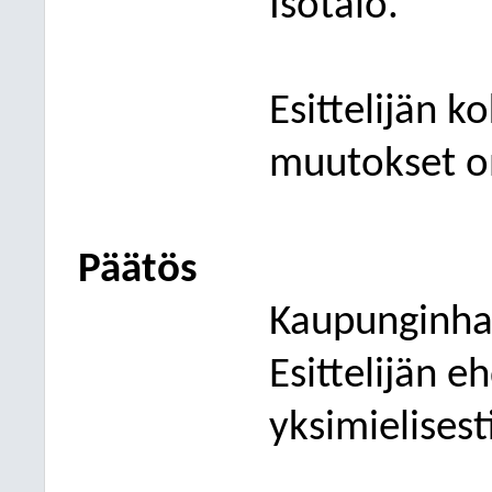
Isotalo
.
Esittelijän 
muu
tokset o
Päätös
Kaupunginhal
Esittelijän e
yksimielisest