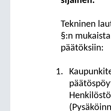
sijainen
:
Tekninen lau
§:n mukaista
päätöksiin:
Kaupunkite
päätöspöyt
Henkilöstö
(Pysäköinn