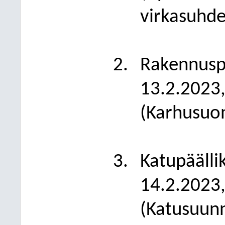
virkasuhde
Rakennuspä
13.2.2023,
(Karhusuon
Katupäälli
14.2.2023,
(Katusuun