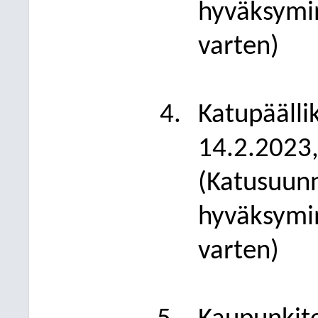
hyväksymin
varten)
Katupäälli
14.2.2023,
(Katusuun
hyväksymin
varten)