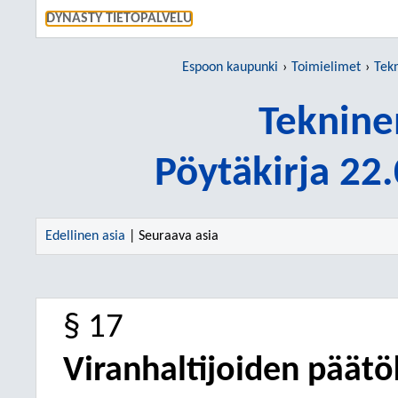
SIIRRY S
DYNASTY TIETOPALVELU
Espoon kaupunki
Toimielimet
Tek
Teknine
Pöytäkirja 22
Edellinen asia
| Seuraava asia
§ 17
Viranhaltijoiden päätö