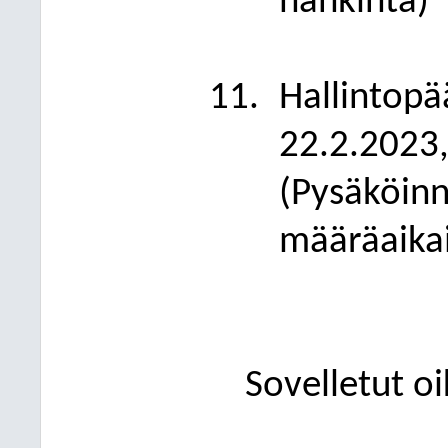
hankinta)
Hallintopä
22.2.2023
(Pysäköinn
määräaika
Sovelletut o