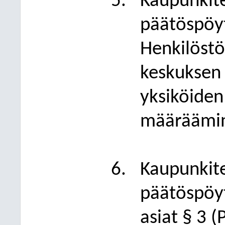
Kaupunkite
päätöspöyt
Henkilöstö
keskuksen 
yksiköiden 
määräämi
Kaupunkite
päätöspöyt
asiat § 3 (