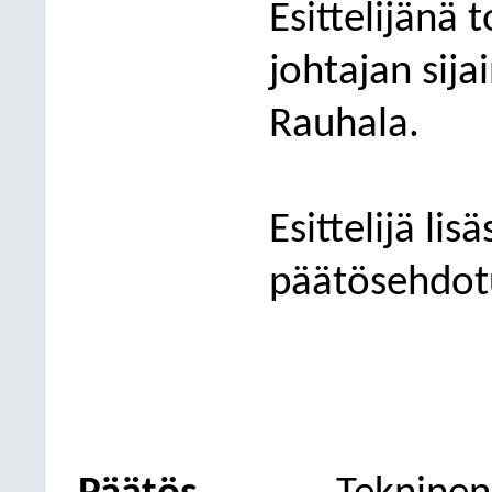
Esittelijänä
t
johtajan sija
Rauhala
.
Esittelijä li
päätösehdot