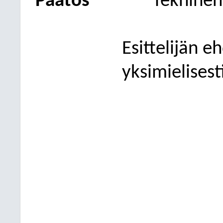
Päätös
Tekninen
Esittelijän e
yksimielisest