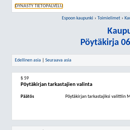
SIIRRY S
DYNASTY TIETOPALVELU
Espoon kaupunki
Toimielimet
Ka
Kaupu
Pöytäkirja 0
Edellinen asia
|
Seuraava asia
§ 59
Pöytäkirjan tarkastajien valinta
Päätös
Pöytäkirjan tarkastajiksi valit
tiin
M