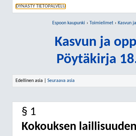
SIIRRY S
DYNASTY TIETOPALVELU
Espoon kaupunki
Toimielimet
Kasvun j
Kasvun ja op
Pöytäkirja 1
Edellinen asia |
Seuraava asia
§ 1
Kokouksen laillisuuden