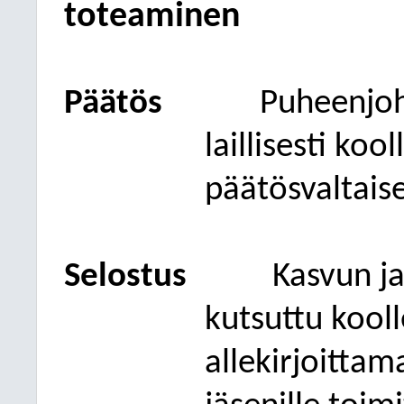
toteaminen
Päätös
Puheenjo
laillisesti koo
päätösvaltaise
Selostus
Kasvun j
kutsuttu kooll
allekirjoittam