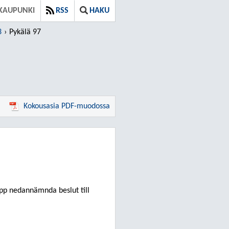
KAUPUNKI
RSS
HAKU
3
Pykälä 97
Kokousasia PDF-muodossa
pp nedannämnda beslut till