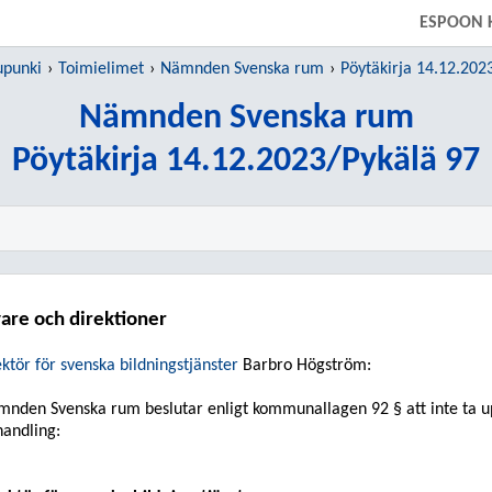
SIIRRY SUORAAN PÄÄSISÄLTÖÖN
ESPOON 
upunki
Toimielimet
Nämnden Svenska rum
Pöytäkirja 14.12.202
Nämnden Svenska rum
Pöytäkirja 14.12.2023/Pykälä 97
are och direktioner
ktör för svenska bildningstjänster
Barbro Högström:
mnden Svenska
rum beslutar enligt kommunallagen 92 § att inte ta u
andling: