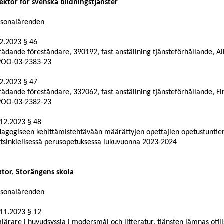
ektör för svenska bildningstjänster
rsonalärenden
2.2023 § 46
rädande föreståndare, 390192, fast anställning tjänsteförhållande, 
POO-03-2383-23
2.2023 § 47
rädande föreståndare, 332062, fast anställning tjänsteförhållande, F
POO-03-2382-23
.12.202
3 § 48
agogiseen kehittämistehtävään määrättyjen opettajien opetustunti
tsinkielisessä perusopetuksessa lukuvuonna 2023-2024
tor, Storängens skola
rsonalärenden
11.2023 § 12
lärare i huvudsyssla i modersmål och
litteratur, tjänsten lämnas otil