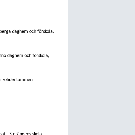
Alberga daghem och förskola,
inno daghem och förskola,
en kohdentaminen
lsatt, Storängens skola,