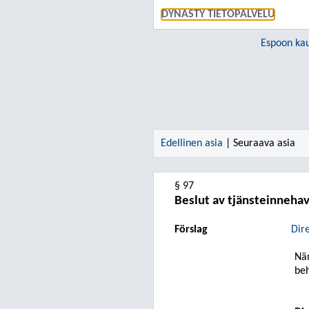
DYNASTY TIETOPALVELU
Espoon ka
Edellinen asia
| Seuraava asia
§ 97
Beslut av tjänsteinnehav
Förslag
Dire
Nä
beh