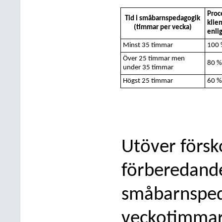
Proc
Tid i småbarnspedagogik
klie
(timmar per vecka)
enli
Minst 35 timmar
100
Över 25 timmar men
80 
under 35 timmar
Högst 25
timmar
60 
Utöver försk
förberedande
småbarnspeda
veckotimmar