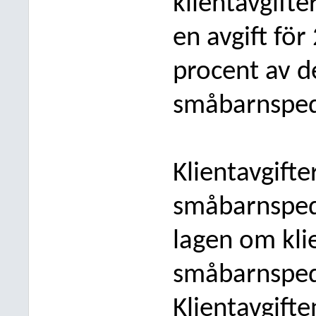
klientavgift
en avgift fö
procent av d
småbarnsped
Klientavgift
småbarnsped
lagen om kli
småbarnsped
Klientavgifte