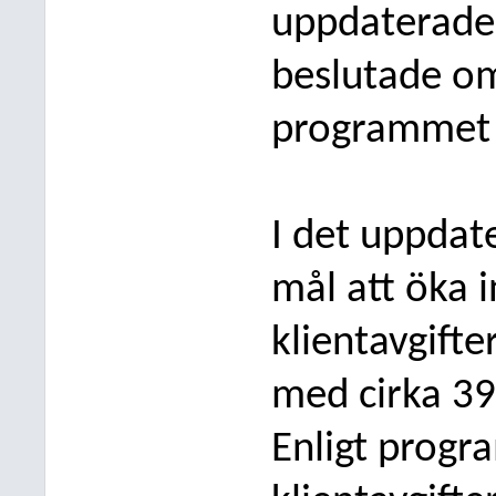
uppdaterades
beslutade o
programmet 
I det uppdat
mål att öka 
klientavgift
med cirka 3
Enligt progr