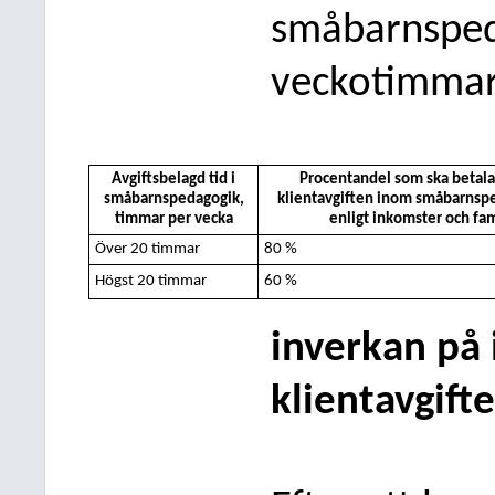
småbarnspeda
veckotimma
Avgiftsbelagd tid i
Procentandel som ska betala
småbarnspedagogik,
klientavgiften inom småbarnspe
timmar per vecka
enligt inkomster och fam
Över 20 timmar
80 %
Högst 20 timmar
60 %
inverkan på
klientavgifte