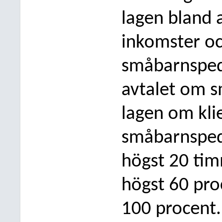
lagen bland 
inkomster oc
småbarnsped
avtalet om s
lagen om kli
småbarnspeda
högst 20 tim
högst 60 proc
100
procent. 