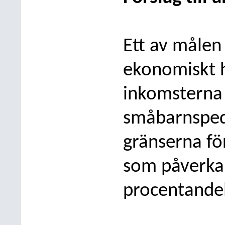
Ett av målen
ekonomiskt h
inkomsterna 
småbarnsped
gränserna fö
som påverkar
procentandel