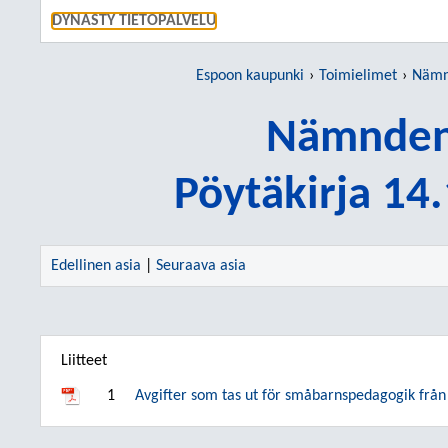
SIIRRY S
DYNASTY TIETOPALVELU
Espoon kaupunki
Toimielimet
Nämn
Nämnden
Pöytäkirja 14
Edellinen asia
|
Seuraava asia
Liitteet
1
Avgifter som tas ut för småbarnspedagogik från