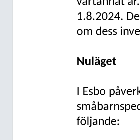
vartannat år.
1.8.2024. De
om dess inve
Nuläget
I Esbo påverk
småbarnspeda
följande: