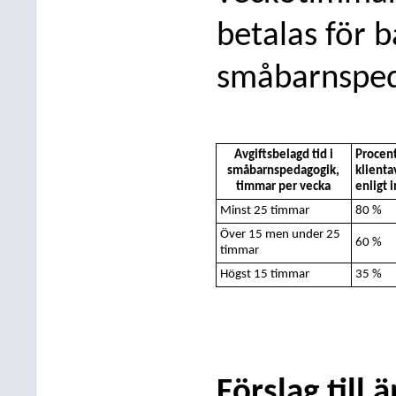
betalas för b
småbarnsped
Avgiftsbelagd tid i
Procent
småbarnspedagogik,
klienta
timmar per vec
ka
enligt 
Minst 25 timmar
80 %
Över 15 men under 25
60 %
timmar
Högst 15 timmar
35 %
Förslag till 