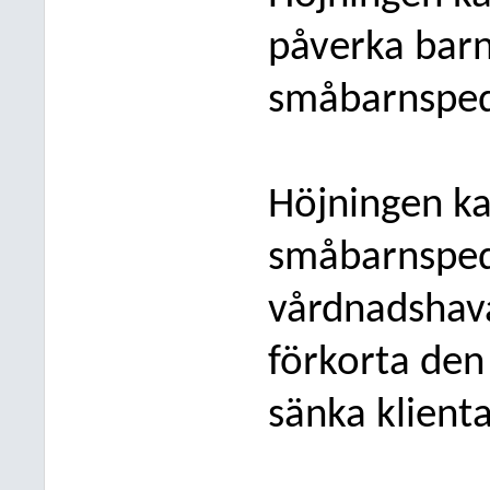
påverka barn
småbarnsped
Höjningen ka
småbarnspe
vårdnadshava
förkorta den 
s
änka klienta