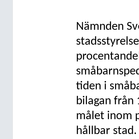
Nämnden
Sv
stadsstyrelse
procentandel
småbarnspe
tiden i småb
bilagan från 
målet inom 
hållbar stad.