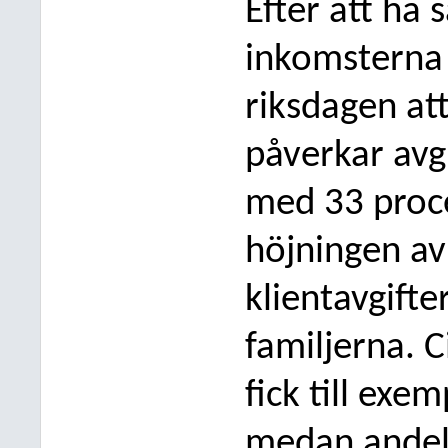
Efter att ha 
inkomsterna 
riksdagen at
påverkar avg
med 33 proce
höj
ningen a
klientavgift
familjerna. 
fick till exe
medan andele