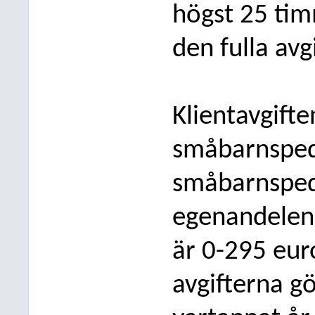
högst 25 tim
den fulla avg
Klientavgift
småbarnsped
småbarnsped
egenandelen 
är 0-295 eur
avgifterna gö