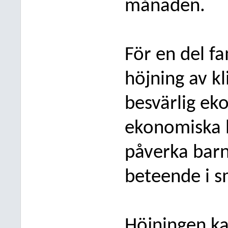
månaden.
För en del fa
höjning av kl
besvärlig ek
ekonomiska 
påverka barn
be
teende i 
Höjningen kan