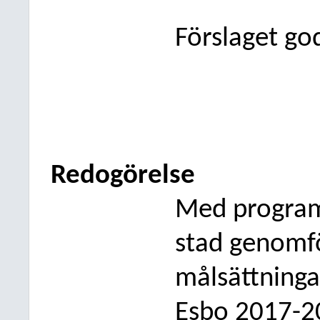
Förslaget go
Redogörelse
Med program
stad
genomfö
målsättninga
Esbo 2017-2