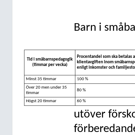
Barn i småb
Procentandel som ska betalas 
Tid i småbarnspedagogik
klientavgiften inom småbarnspe
(timmar per vecka)
enligt inkomster och familjesto
Minst 35 timmar
100 %
Över 20 men
under 35
80 %
timmar
Högst 20 timmar
60 %
utöver försk
förberedande