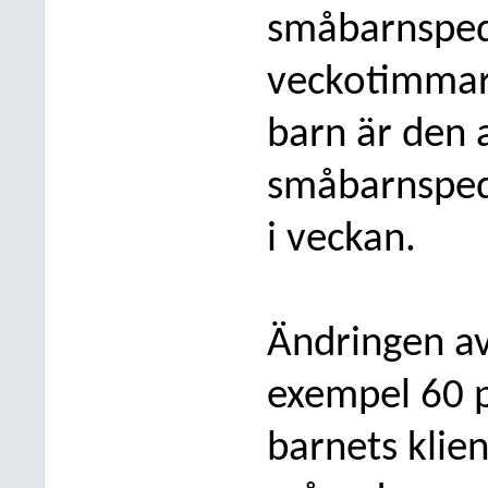
småbarnspeda
veckotimmar.
barn är den a
småbarnsped
i veckan.
Ändringen av
exempel 60 p
barnets klie