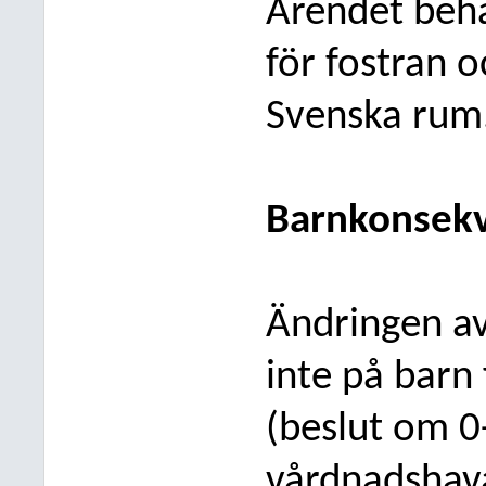
Ärendet beh
för fostran 
Svenska
rum
Barnkonsekv
Ändringen av
inte på barn 
(beslut om 0-
vårdnadshava