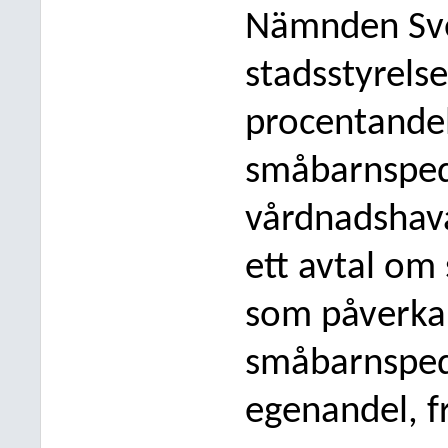
Nämnden
Sv
stadsstyre
ls
procentandel
småbarnspe
vårdnadshav
ett avtal om
som påverkar
småbarnsped
egenandel, fr