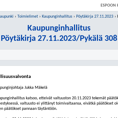
SIIRRY SUORAAN PÄÄSISÄLTÖÖN
ESPOON 
kaupunki
Toimielimet
Kaupunginhallitus
Pöytäkirja 27.11.2023
Kaupunginhallitus
Pöytäkirja 27.11.2023/Pykälä 308
llisuusvalvonta
punginjohtaja Jukka Mäkelä
punginhallitus katsoo, etteivät valtuuston
20
.1
1
.202
3
tekemät päätöks
jestyksessä, valtuusto ei ylittänyt toimivaltaansa, eivätkä päätökset 
en päätökset pannaan täytäntöön.