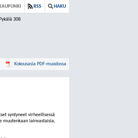
KAUPUNKI
RSS
HAKU
Pykälä 308
Kokousasia PDF-muodossa
et syntyneet virheellisessä
ole muutenkaan lainvastaisia,