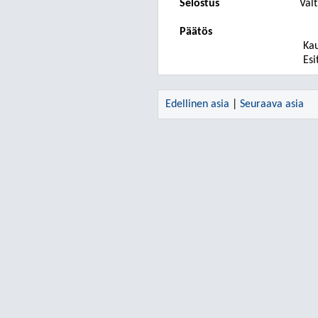
Selostus
Val
Päätös
Kau
Esi
Edellinen asia
|
Seuraava asia