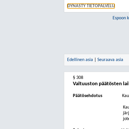
DYNASTY TIETOPALVELU
Espoon 
Edellinen asia
|
Seuraava asia
§ 308
Valtuuston päätösten lai
Päätösehdotus
Kau
Kau
jär
jot