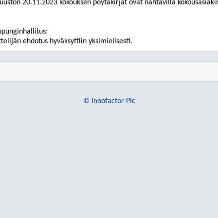
tuuston
20
.1
1
.202
3
kokouksen pöytäkirjat ovat nähtävillä kokousasiakir
punginhallitus:
ttelijän ehdotus hyväksyttiin yksimielisesti.
© Innofactor Plc