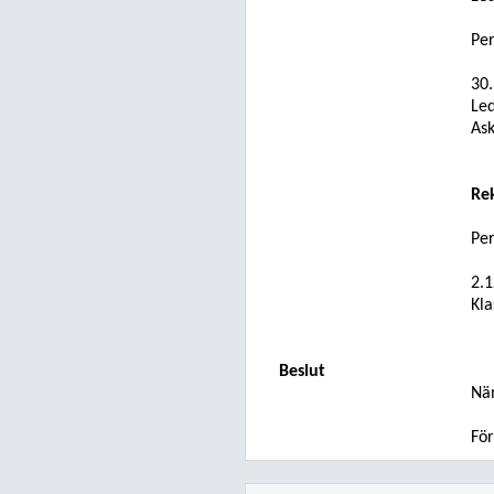
Pe
30.
Led
As
Rek
Pe
2.
Kla
Beslut
Nä
För