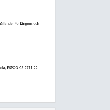
hållande,
Portängens
och
 skola, ESPOO-03-2711-22