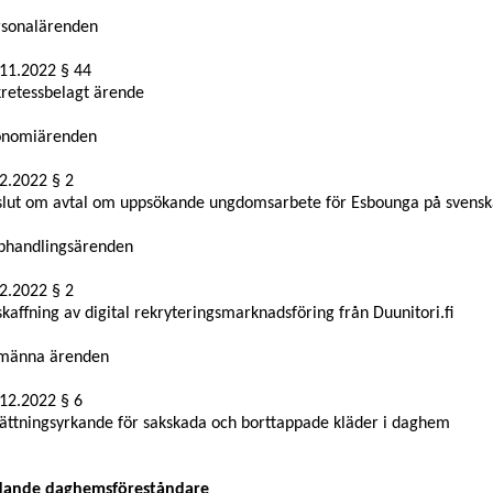
rsonalärenden
11.2022 § 44
retessbelagt ärende
onomiärenden
2.2022 § 2
slut om avtal om
uppsökande ungdomsarbete för Esbounga på svensk
phandlingsärenden
12.2022
§ 2
kaffning av digital rekryteringsmarknadsföring från Duunitori.fi
lmänna ärenden
12.2022 § 6
ättningsyrkande för sakskada och borttappade kläder i daghem
dande daghemsföreståndare