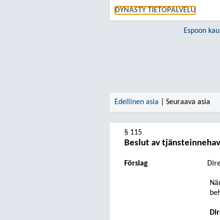
DYNASTY TIETOPALVELU
Espoon kau
Edellinen asia
| Seuraava asia
§ 115
Beslut av tjänsteinnehav
Förslag
Dir
Nä
beh
Dir