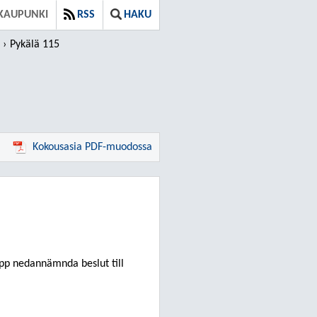
KAUPUNKI
RSS
HAKU
Pykälä 115
Kokousasia PDF-muodossa
pp nedannämnda beslut till