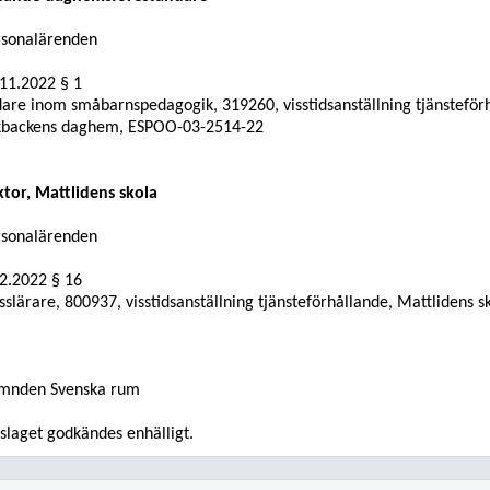
rsonalärenden
11.2022 § 1
are inom småbarnspedagogik, 319260, visstidsanställning tjänsteför
kbackens daghem, ESPOO-03-2514-22
tor, Mattlidens skola
rsonalärenden
12.2022
§ 16
sslärare, 800937, visstidsanställning tjänsteförhållande, Mattlidens
mnden Svenska rum
slaget godkändes enhälligt.