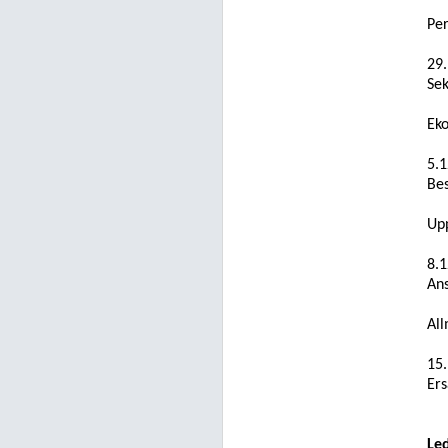
Pe
29.
Sek
Ek
5.1
Be
Up
8.
Ans
Al
15.
Ers
Le