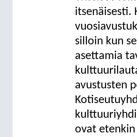
itsenäisesti.
vuosiavustuk
silloin kun 
asettamia ta
kulttuurila
avustusten p
Kotiseutuyhd
kulttuuriyhdi
ova
t etenkin