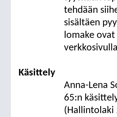
tehdään siih
sisältäen pyyd
lomake ovat s
verkkosivulla
Käsittely
Anna-Lena So
65
:n käsitte
(Hallintolak