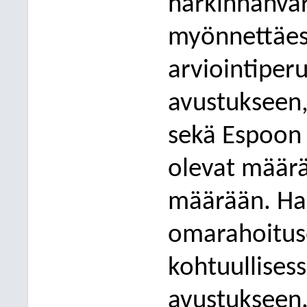
harkinnanvar
myönnettäes
arviointiperu
avustukseen,
sekä Espoon 
olevat määrä
määrään. Ha
omarahoitus
kohtuullises
avustukseen