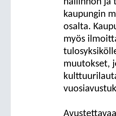
hallinnon ja
kaupungin 
osalta. Kaupu
myös ilmoitt
tulosyksiköll
muutokset, j
kulttuurila
vuosiavustuk
Avustettavaa