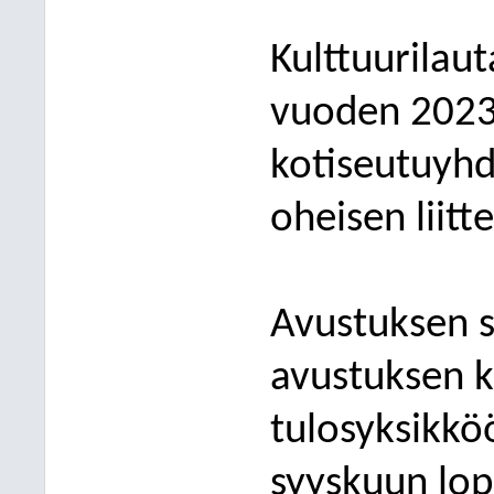
Kulttuurilau
vuoden 2023
kotiseutuyhd
oheisen liitt
Avustuksen s
avustuksen k
tulosyksikk
syyskuun lop