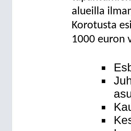
alueilla ilma
Korotusta es
1000 euron v
Esb
Juh
asu
Kau
Kes