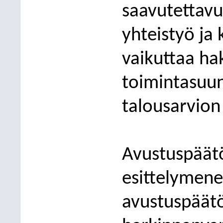
saavutettavu
yhteistyö ja
vaikuttaa ha
toimintasuun
talousarvion 
Avustuspäät
esittelymene
avustuspäätö