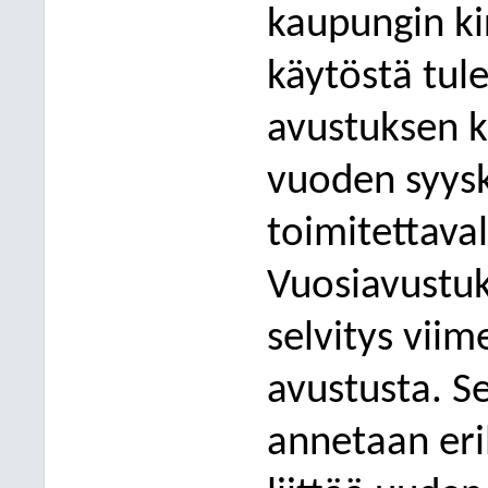
kaupungin k
käytöstä tul
avustuksen k
vuoden syys
toimitettaval
Vuosiavustuk
selvitys viim
avustusta. S
annetaan eril