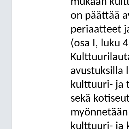
mukaan kult
on päättää 
periaatteet 
(osa I, luku 
Kulttuurilau
avustuksilla 
kulttuuri- ja
sekä kotiseu
myönnetään e
kulttuuri- ja