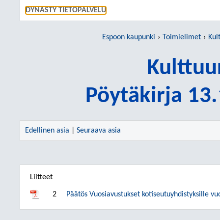
SIIRRY S
DYNASTY TIETOPALVELU
Espoon kaupunki
Toimielimet
Kul
Kulttuu
Pöytäkirja 13
Edellinen asia
|
Seuraava asia
Liitteet
2
Päätös Vuosiavustukset kotiseutuyhdistyksille v