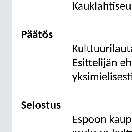
Kauklahtiseu
Päätös
Kulttuurilau
Esittelijän e
yksimielisest
Selostus
Espoon kaup