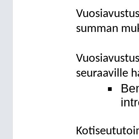
Vuosiavustu
summan muk
Vuosiavustus
seuraaville h
Bem
int
Kotiseututoi