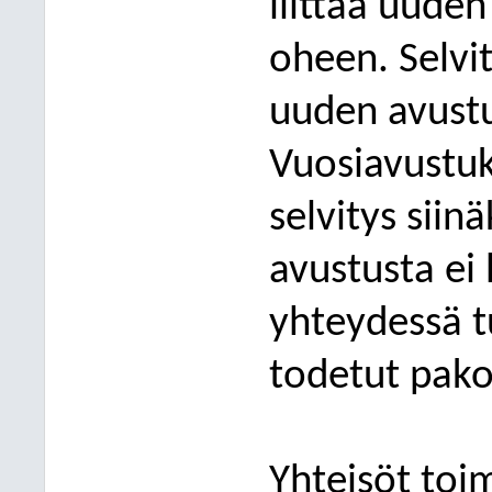
liittää uude
oheen. Selvi
uuden avust
Vuosiavustuk
selvitys siin
avustusta ei 
yhteydessä t
todetut pakoll
Yhteisöt toi