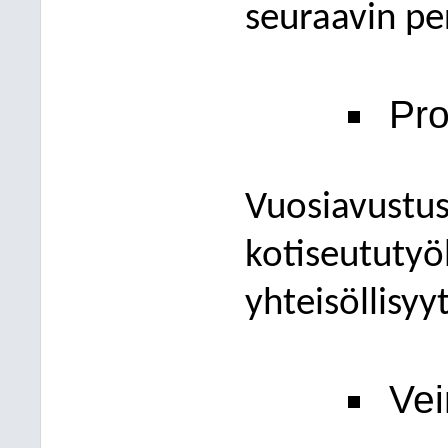
seuraavin pe
Pro
Vuosiavustu
kotiseututyö
yhteisöllisyy
Vei