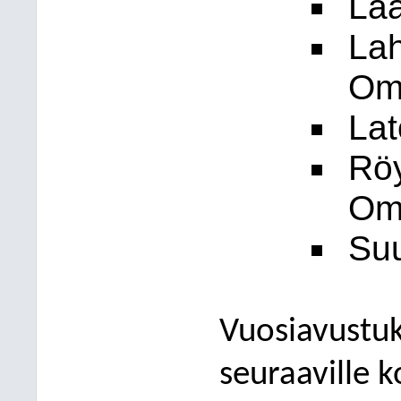
Laa
La
Oma
La
Rö
Oma
Suu
Vuosiavustuk
seuraaville k