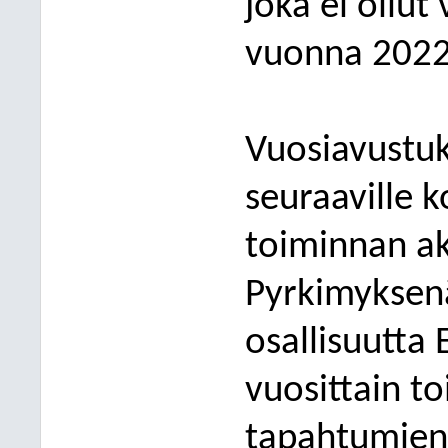
joka ei ollut
vuonna 2022
Vuosiavustu
seuraaville k
toiminnan ak
Pyrkimyksen
osallisuutta
vuosittain to
tapahtumien