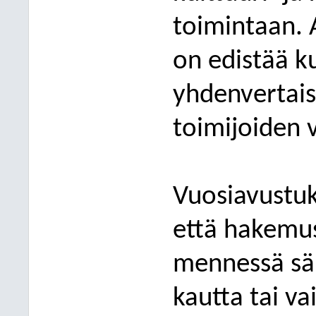
toimintaan.
on edistää k
yhdenvertais
toimijoiden v
Vuosiavustuk
että hakemu
mennessä sä
kautta tai v