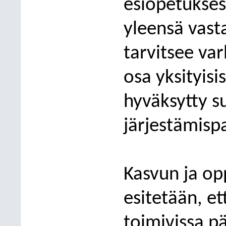
esiopetuksess
yleensä vast
tarvitsee va
osa yksityisi
hyväksytty s
järjestämispa
Kasvun ja op
esitetään, et
toimivissa pä