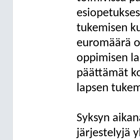
esiopetukses
tukemisen kun
euromäärä ov
oppimisen l
päättämät k
lapsen tukem
Syksyn aikan
järjestelyjä 