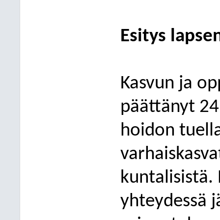
Esitys lapse
Kasvun ja op
päättänyt 24
hoidon tuella
varhaiskasv
kuntalisistä.
yhteydessä j