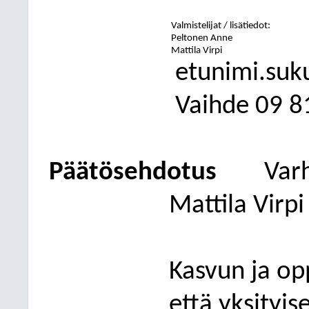
Valmistelijat / lisätiedot:
Peltonen Anne
Mattila Virpi
etunimi.suk
Vaihde
09
8
Päätösehdotus
Var
Mattila Virpi
Kasvun ja op
että yksityis