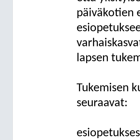
päiväkotien 
esiopetuksee
varhaiskasva
lapsen tukem
Tukemisen k
seuraavat:
esiopetuksess