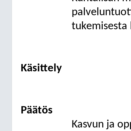
palveluntuott
tukemisesta 
Käsittely
Päätös
Kasvun ja op