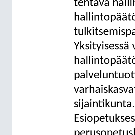
tehtävä halli
hallintopäät
tulkitsemispa
Yksityisessä
hallintopäät
palveluntuot
varhaiskasva
sijaintikunta.
Esiopetukses
perusopetus