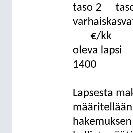
taso 2
tas
varhaiskasv
€/kk
oleva lapsi
1400
Lapsesta mak
määritellään
hakemuksen j