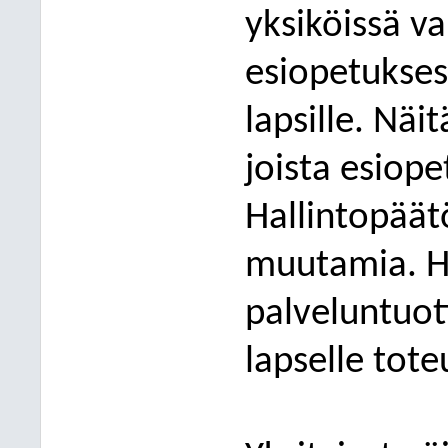
yksiköissä v
esiopetuksess
lapsille. Näi
joista esiopet
Hallintopäät
muutamia. Ha
palveluntuot
lapselle tote