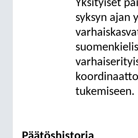
Yksityiset p
syksyn ajan y
varhaiskasv
suomenkielis
varhaiserity
koordinaatto
tukemiseen.
Päätöshistoria