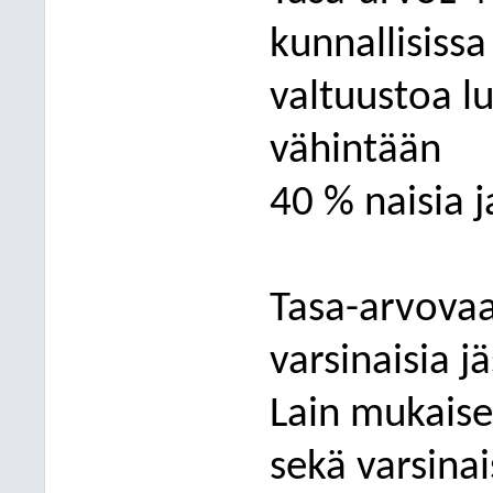
kunnallisissa
valtuustoa l
vähintään
40 % naisia 
Tasa-arvovaa
varsinaisia j
Lain mukaise
sekä
varsina