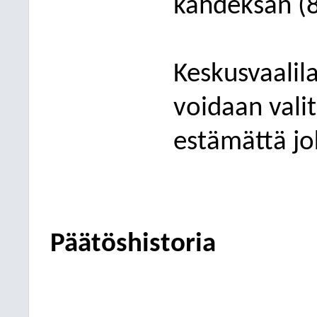
kahdeksan (8
Keskusvaalil
voidaan vali
estämättä jo
Päätöshistoria