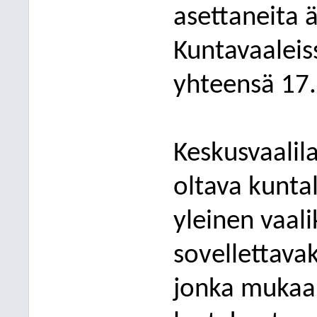
asettaneita 
Kuntavaaleiss
yhteensä 17.
Keskusvaalil
oltava kunta
yleinen vaali
sovellettavak
jonka mukaan