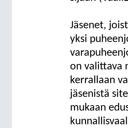
Jäsenet, joi
yksi puheenjo
varapuheenjo
on valittava 
kerrallaan
va
jäsenistä sit
mukaan edust
kunnallisvaa