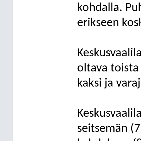
kohdalla. Pu
eriks
een kos
Keskusvaalil
oltava
toista
kaksi ja vara
Keskusvaalil
seitsemän (7)