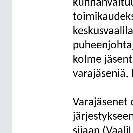
kunnanvaltu
toimikaudek
keskusvaalil
puheenjohtaj
kolme jäsent
varajäseniä, 
Varajäsenet 
järjestykseen
sijaan (Vaali