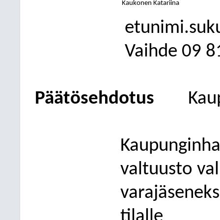
Kaukonen Katariina
etunimi.suk
Vaihde
09
8
Päätösehdotus
Kau
Kaupunginhal
valtuusto va
varajäseneks
tilalle ____