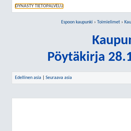
SIIRRY S
DYNASTY TIETOPALVELU
Espoon kaupunki
Toimielimet
Kau
Kaupun
Pöytäkirja 28
Edellinen asia
|
Seuraava asia