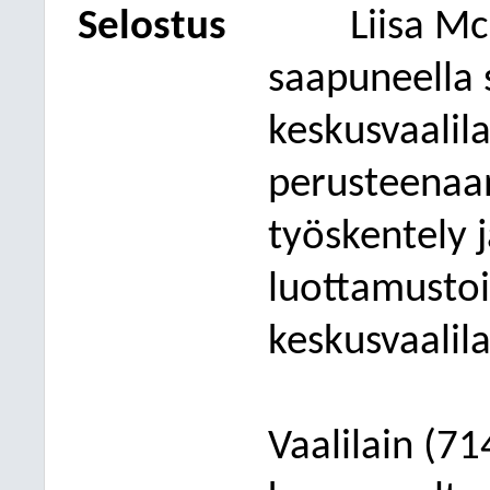
Selostus
Liisa
Mc
saapuneella 
keskusvaalil
perusteenaa
työskentely j
luottamusto
keskusvaalil
Vaalilain (7