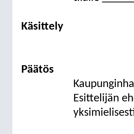
Käsittely
Päätös
Kaupunginhal
Esittelijän e
yksimielisest