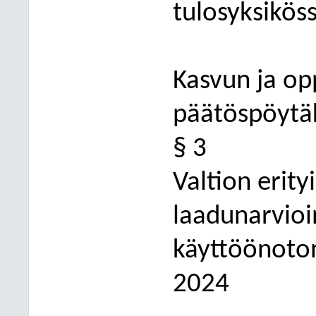
tulosyksikös
Kasvun ja op
päätöspöytäk
§ 3
Valtion erity
laadunarvioi
käyttöönot
2024