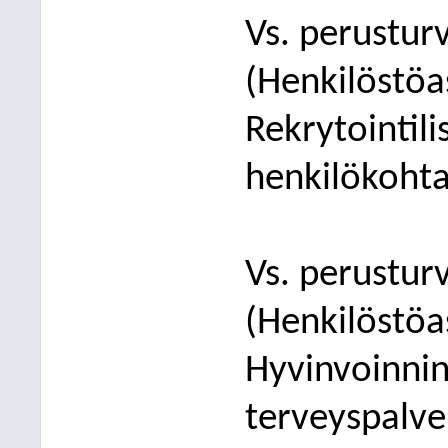
Vs. p
erusturv
(Henkilöstöa
Rekrytointil
henkilökohtais
Vs. perustur
(Henkilöstöa
Hyvinvoinnin
terveyspalve