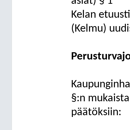
asiat) § 1
Kelan etuus
(Kelmu) uud
Perusturvajo
Kaupunginhal
§:n mukaista
päätöksiin: