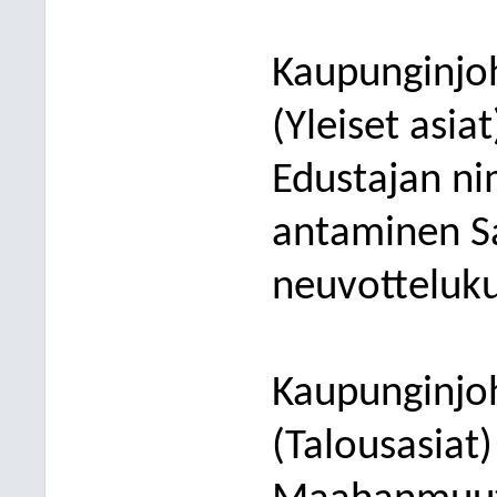
Kaupunginjoh
(Yleiset asia
Edustajan n
antaminen Sa
neuvotteluk
Kaupunginjoh
(
Talous
asiat