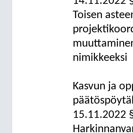
1
4
.11.2022 
Toisen astee
projektikoor
muuttaminen 
nimikkeeksi
Kasvun ja op
päätöspöytäk
1
5
.11.2022 
Harkinnanvar