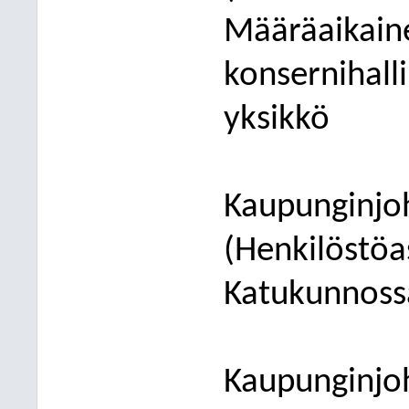
Määräaikaine
konsernihalli
yksikkö
Kaupunginjoh
(Henkilöstöa
Katukunnossa
Kaupunginjoh