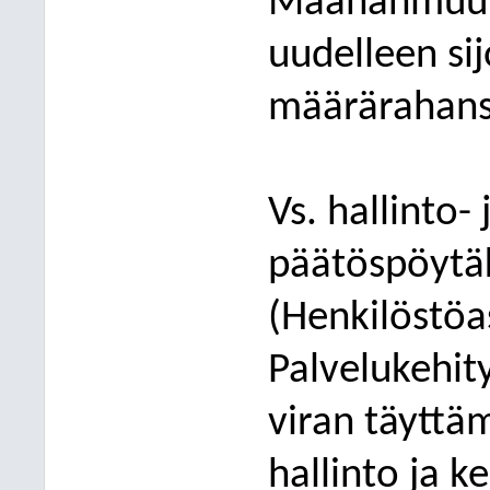
Maahanmuutta
uudelleen sij
määrärahansi
Vs. hallinto-
päätöspöytäk
(Henkilöstöas
Palvelukehit
viran täyttä
hallinto ja k