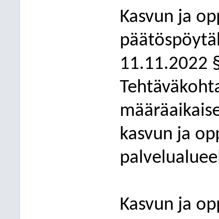
Kasvun ja op
päätöspöytäk
11.11.2022 
Tehtäväkoht
määräaikais
kasvun ja op
palvelualuee
Kasvun ja o