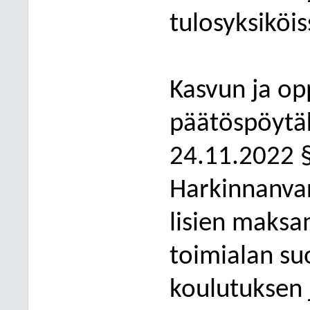
tulosyksiköis
Kasvun ja op
päätöspöytäk
24.11.2022 
Harkinnanvar
lisien maksa
toimialan su
koulutuksen 