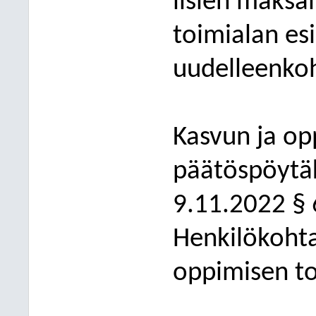
lisien maksa
toimialan es
uudelleenko
Kasvun ja op
päätöspöytäk
9.11.2022 §
Henkilökohtai
oppimisen to