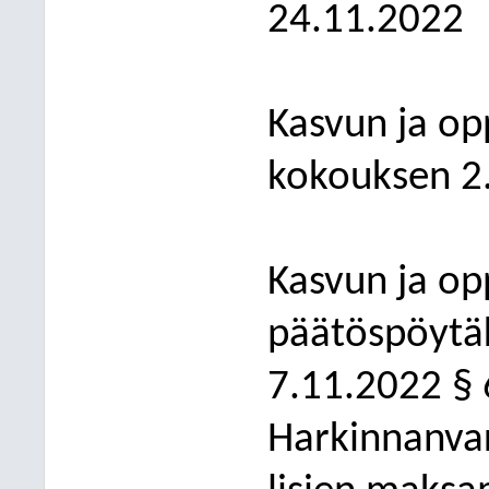
24.11.2022
K
asvun ja o
kokouksen 2.
Kasvun ja op
päätöspöytäk
7.11.2022 §
Harkinnanvar