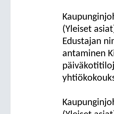
Kaupunginjo
(Yleiset asia
Edustajan n
antaminen Ki
päiväkotitil
yhtiökokouk
Kaupunginjoh