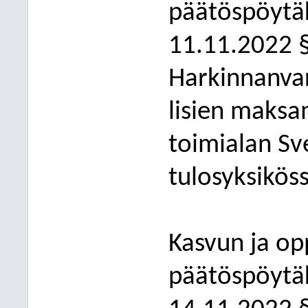
päätöspöytäk
11.11.2022 
Harkinnanvar
lisien maksa
toimialan Sv
tulosyksikös
Kasvun ja op
päätöspö
ytä