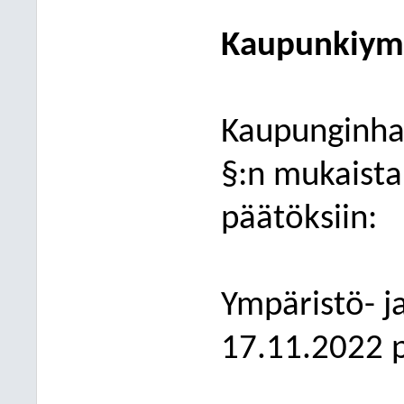
K
aupunkiymp
Kaupunginhal
§:n mukaista
päätöksiin:
Ympäristö- j
17.11.2022 p