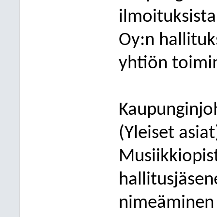
ilmoituksista
Oy:n hallitu
yhtiön toimin
Kaupunginjoh
(Yleiset asiat
Musiikkiopis
hallitusjäsen
n
imeäminen 