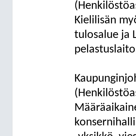
(Henkilöstöa
Kielilisän m
tulosalue j
pelastuslaito
Kaupunginjoh
(Henkilöstöa
Määräaikaine
konsernihalli