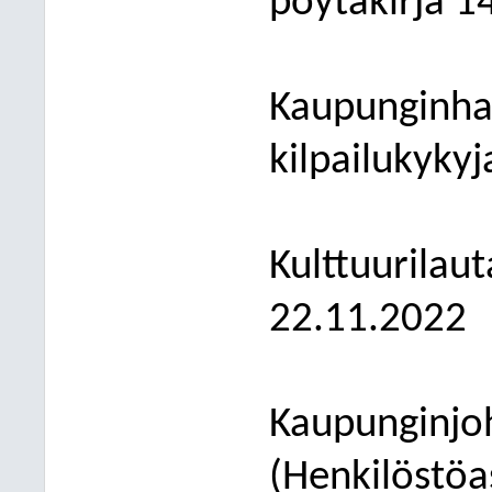
pöytäkirja
1
Kaupunginhal
kilpailukyky
Kulttuurilau
22.11.2022
Kaupunginjoh
(Henkilöstöa