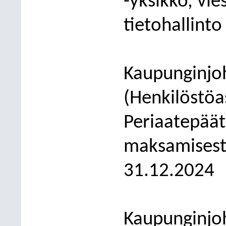
-yksikkö, vie
t
ietohallint
Kaupunginjoh
(Henkilöstöa
Periaatepää
maksamisesta
31.12.2024
Kaupunginjoh