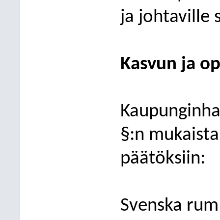
ja johtaville 
Kasvun ja o
Kaupunginhal
§:n mukaist
päätöksiin:
Svenska rum 