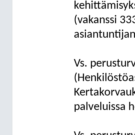
kehittämisyk
(vakanssi 3
asiantuntija
Vs. perustur
(Henkilöstöa
Kertakorvau
palveluissa h