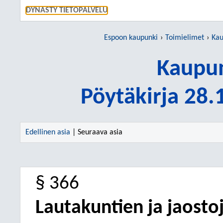
SIIRRY S
DYNASTY TIETOPALVELU
Espoon kaupunki
Toimielimet
Kau
Kaupun
Pöytäkirja 28
Edellinen asia
| Seuraava asia
§ 366
Lautakuntien ja jaosto