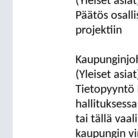
(Yleiset asia
Päätös osall
projektiin
Kaupunginjoh
(Yleiset asiat
Tietopyyntö
hallituksessa
tai tällä va
kaupungin vi