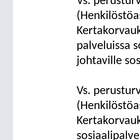
Vs. perustur
(Henkilöstöa
Kertakorvau
palveluissa s
johtaville sos
Vs. perustur
(Henkilöstöa
Kertakorvau
sosiaalipalve