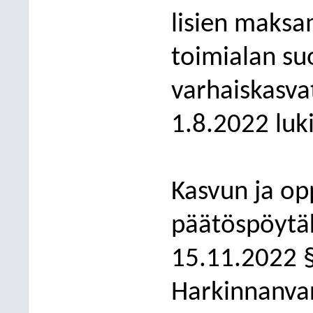
lisien maksa
toimialan su
varhaiskasva
1.8.2022 luk
Kasvun ja op
päätöspöytäk
1
5
.11.2022 
Harkinnanvar