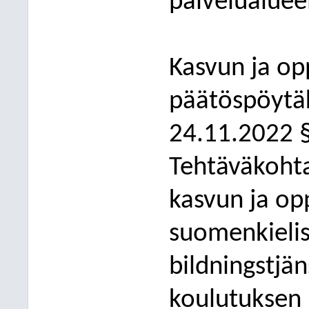
palvelualuee
Kasvun ja op
päätöspöytäk
24.11.2022 
Tehtäväkohta
kasvun ja op
suomenkieli
bildningstjän
k
oulutuksen 