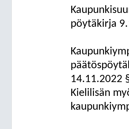
Kaupunkisuu
pöytäki
rja 9
Kaupunkiymp
päätöspöytäk
14.11.2022 
Kielilisän m
kaupunkiympä