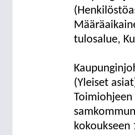
(Henkilöstöa
Määräaikaine
tulosalue, Ku
Kaupunginjoh
(Yleiset asia
Toimiohjeen
samkommun 
kokoukseen 