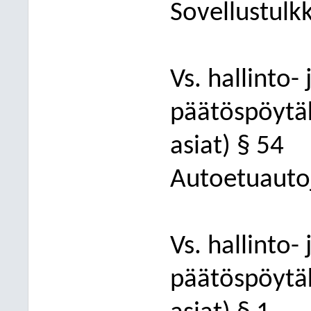
Sovellustulk
Vs. hallinto-
päätöspöytä
asiat) § 5
4
Autoetuauto
Vs. hallinto- 
päätöspöytäk