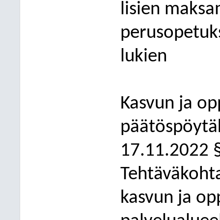
lisien maks
perusopetuks
lukien
Kasvun ja op
päätöspöytäk
1
7
.11.2022 
Tehtäväkohta
kasvun ja op