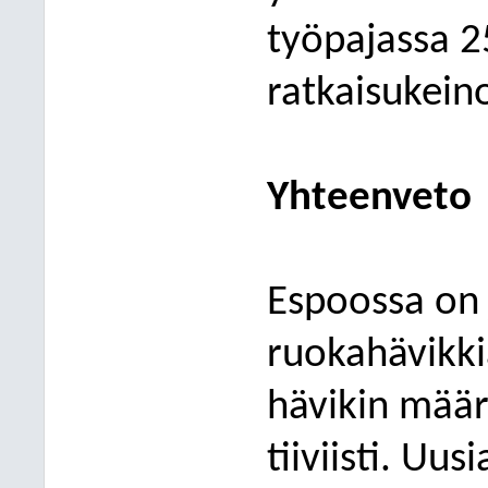
työpajassa 2
ratkaisukein
Yhteenveto
Espoossa on 
ruokahävikki
hävikin määr
tiiviisti. Uus