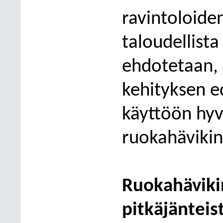
ravintoloide
taloud
ellist
ehdotetaan, 
kehityksen e
käyttöön hyv
ruokahävikin
Ruokahäviki
pitkäjänteis