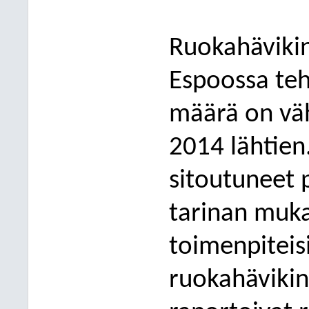
Ruokahäviki
Espoossa teht
määrä on väh
2014 lähtien
sitoutuneet 
tarinan muka
toimenpiteisi
ruokahä
viki