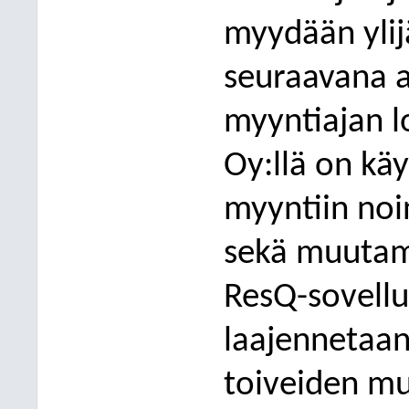
myydään ylij
seuraavana 
myyntiajan l
Oy:llä on kä
myyntiin noi
sekä muutam
ResQ-sovellu
laajennetaan
toiveiden mu