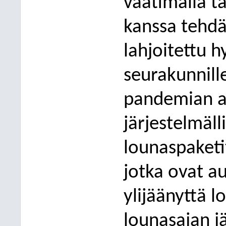
vaatimalla t
kanssa tehdä
lahjoitettu h
seurakunnille
pandemian ai
järjestelmäll
lounaspaketi
jotka ovat auk
ylijäänyttä 
lounasajan j