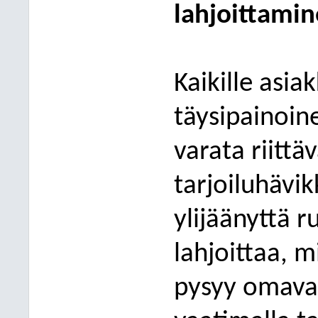
lahjoittami
Kaikille asiak
täysipainoin
varata riittä
tarjoiluhävikk
ylijäänyttä 
lahj
oittaa, m
pysyy omava