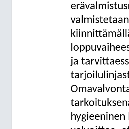
erävalmistu
valmistetaa
kiinnittämäl
loppuvaihee
ja tarvittaes
tarjoilulinjas
Omavalvonta
tarkoituksen
hygieeninen 