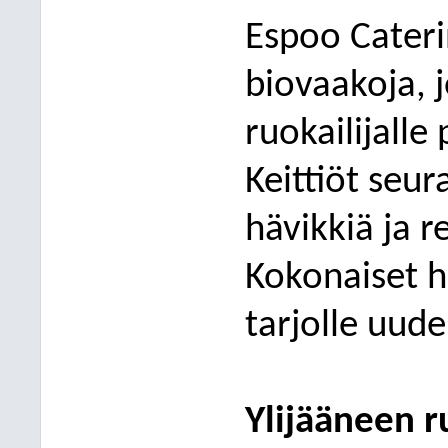
Espoo Cateri
biovaakoja, 
ruokailijall
Keittiöt seur
hävikkiä ja 
Kokonaiset 
tarjolle uude
Ylijääneen 