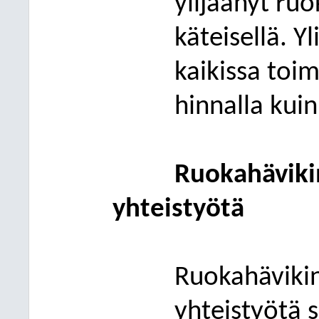
ylijäänyt ru
käteisellä. 
kaikissa toi
hinnalla kui
Ruokahäviki
yhteistyötä
Ruokahävikin
yhteistyötä s