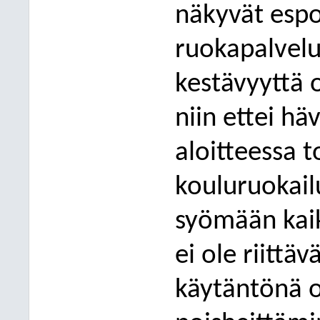
näkyvät espoo
ruokapalvelu
kestävyyttä 
niin ettei hä
aloitt
eessa t
kouluruokail
syömään kai
ei ole riittä
käytäntönä o