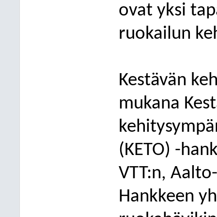
ovat yksi ta
ruokailun ke
Kestävän keh
mukana Kest
kehitysympär
(KETO)
-
hank
VTT:n, Aalto
Hankkeen yh