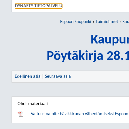
SIIRRY S
DYNASTY TIETOPALVELU
Espoon kaupunki
Toimielimet
Kau
Kaupun
Pöytäkirja 28
Edellinen asia
|
Seuraava asia
Oheismateriaali
Valtuustoaloite hävikkiruoan vähentämiseksi Espoon 