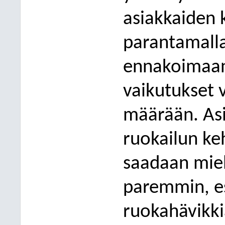
asiakkaiden 
parantamall
ennakoimaan
vaikutukset
määrään. Asi
ruokailun ke
saadaan miel
paremmin, e
ruokahävikki