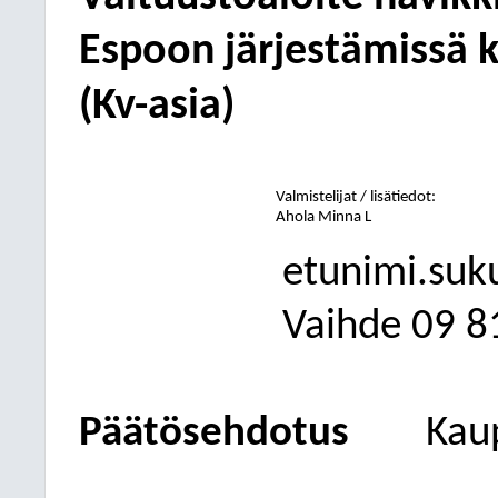
Espoon järjestämissä k
(Kv-asia)
Valmistelijat / lisätiedot:
Ahola Minna L
etunimi.suk
Vaihde
09
8
Päätösehdotus
Kau