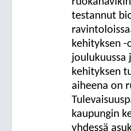
ruokahäviki
testannut b
ravintoloiss
a
kehityksen 
joulukuussa 
kehityksen t
aiheena on 
Tulevaisuusp
kaupungin ke
yhdessä asu