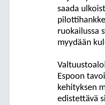
saada ulkois
pilottihankke
ruokailussa 
myydään kulu
Valtuustoalo
Espoon tavoi
kehityksen m
edistettävä s