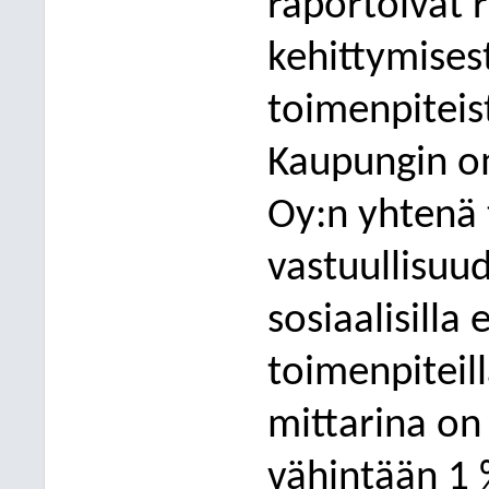
raportoivat 
kehittymises
toimenpiteis
Kaupungin o
Oy:n yhtenä 
vastuullisuu
sosiaalisilla 
toimenpiteil
mittarina on
vähintään 1 