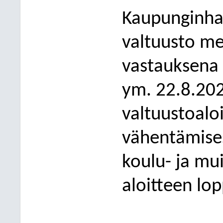
Kaupunginhal
valtuusto me
vastauksena 
ym. 22.8.20
valtuustoalo
vähentämises
koulu- ja mu
aloitteen lop