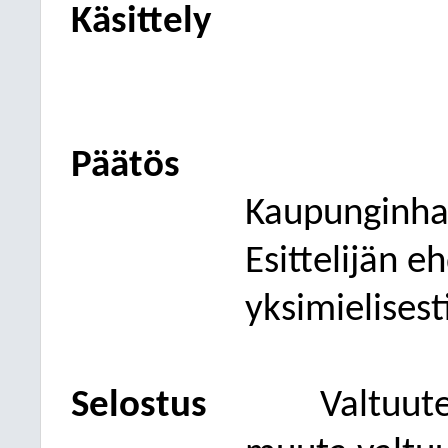
Käsittely
Päätös
Kaupunginhal
Esittelijän e
yksimielisest
Selostus
Valtuute