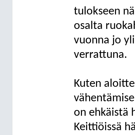
tulokseen nä
osalta ruoka
vuonna jo yl
verrattuna.
Kut
en aloitt
vähentämisen
on ehkäistä 
Keittiöissä 