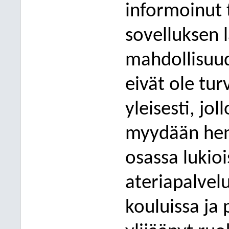
informoinut t
sovelluksen 
mahdollisuud
eivät ole tur
yleisesti, jol
myydään henk
osassa lukio
ateriapalvelu
kouluissa ja