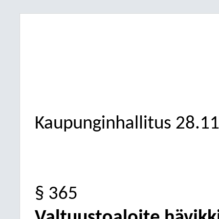
Kaupunginhallitus
28.1
§ 365
Valtuustoaloite hävik