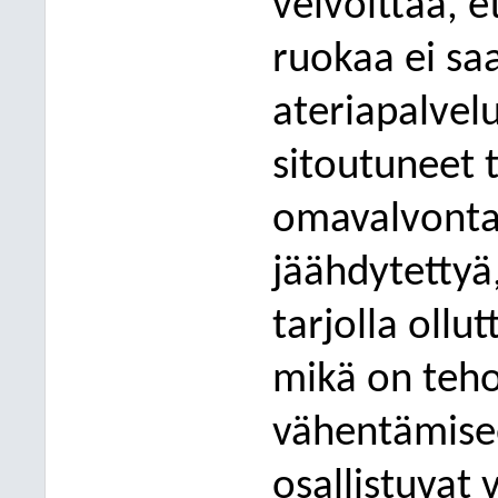
velvoittaa, e
ruokaa ei saa
at
eriapalvel
sitoutuneet 
omavalvonta
jäähdytettyä,
tarjolla oll
mikä on teho
vähentämisee
osallistuva
t 