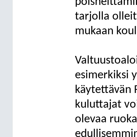
poisheittämi
tarjolla olle
mukaan koulu
Valtuustoalo
esimerkiksi y
käytettävän 
kuluttajat v
olevaa ruok
edullisemmi