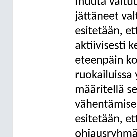
muuta valtuu
jättäneet val
esitetään, et
aktiivisesti 
eteenpäin kou
ruokailuissa 
määritellä s
vähentämisell
esitetään,
et
ohjausryhmä 