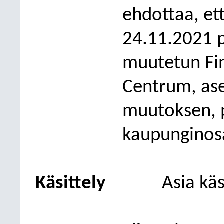
ehdottaa, et
24.11.2021 p
muutetun Fi
Centr
um, as
muutoksen, 
kaupunginosa
Käsittely
Asia käs