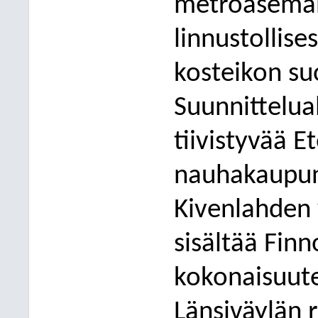
metroaseman
linnustollise
kosteikon su
Suunnittelual
tiivistyvää E
nauhakaupun
Kivenlahden 
sisältää Fin
kokonaisuute
Länsiväylän 