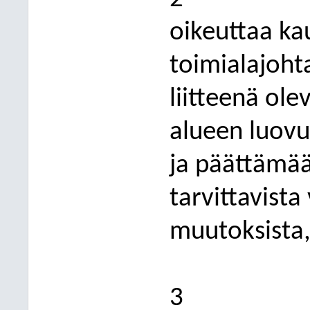
oikeuttaa k
toimialajoht
liitteenä ole
alueen luov
ja päättämää
tarvittavista 
muutoksista
3