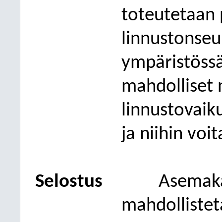
toteutetaan 
linnustonseu
ympäristöss
mahdolliset n
linnustovaik
ja niihin voit
Selostus
Asemak
mahdollistet