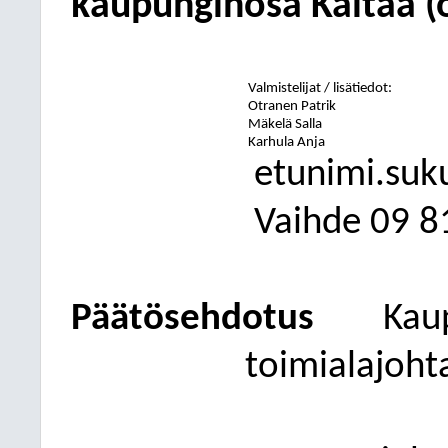
kaupunginosa Kaitaa (o
Valmistelijat / lisätiedot:
Otranen Patrik
Mäkelä Salla
Karhula Anja
etunimi.suk
Vaihde
09
8
Päätösehdotus
Kau
toimialajohta