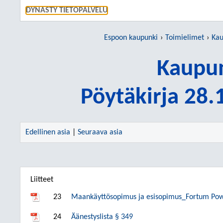
SIIRRY S
DYNASTY TIETOPALVELU
Espoon kaupunki
Toimielimet
Kau
Kaupun
Pöytäkirja 28
Edellinen asia
|
Seuraava asia
Liitteet
23
Maankäyttösopimus ja esisopimus_Fortum Po
24
Äänestyslista § 349