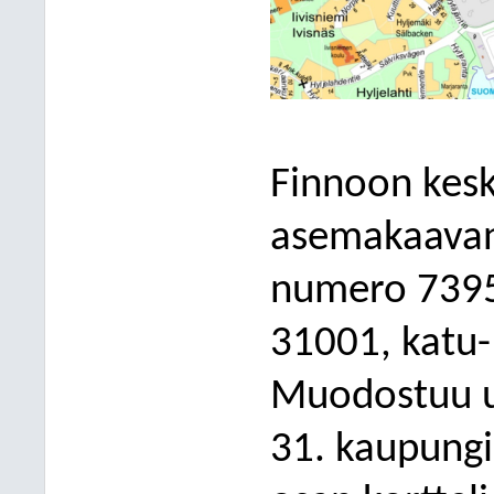
Finnoon kesk
asemakaavan
nume
ro 7395
31001, katu- 
Muodostuu u
31. kaupungi