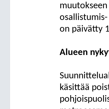
muutokseen l
osallistumis-
on päivätty 
Alueen nykyt
Suunnittelual
käsittää poi
pohjoispuoli