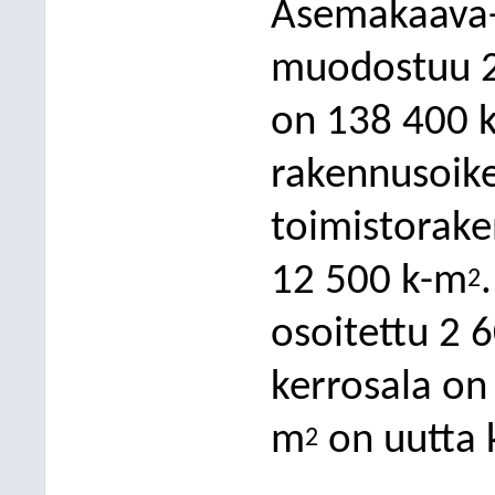
Asemakaava-
muodostuu 2
on 138 400 
rakennusoik
toimistorake
12 500 k-m
2
osoitettu 2 
kerrosala on
m
on uutta 
2