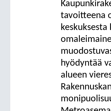
Kaupunkiraken
tavoitteena
keskuksesta
omaleimaine
muodostuva
hyödyntää va
alueen vieres
Rakennuskan
monipuolisuut
Metroasema 