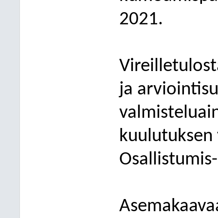
2021.
Vireilletulos
ja arviointi
valmisteluai
kuulutuksen 
Osallistumis-
Asemakaavaa