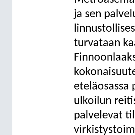
ja sen palve
linnustollise
turvataan ka
Finnoonlaaks
kokonaisuute
eteläosassa 
ulkoilun reit
palvelevat ti
virkistystoim