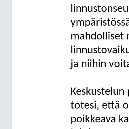
linnustonseu
y
mpäristöss
mahdolliset n
linnustovaik
ja niihin voit
Keskustelun 
totesi, että 
poikkeava ka