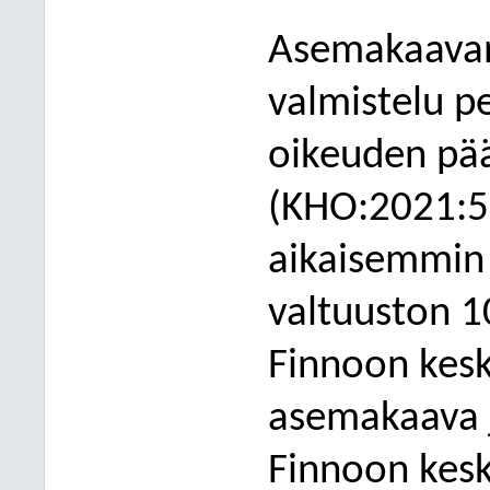
Asemakaavan
valmistelu p
oikeuden pä
(KHO:2021:56
aikaisemmin 
valtuuston 1
Finnoon kesk
asemakaava 
Finnoon kesk