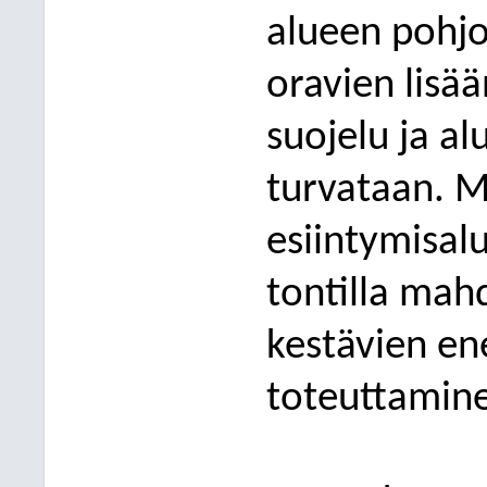
alueen pohjoi
oravien lisä
suojelu ja al
turvataan. 
esiintymisal
tontilla mah
kestävien en
toteuttamin