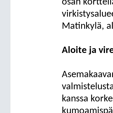
osan kortteli
virkistysalu
Matinkylä, a
Aloite ja vir
Asemakaavan
valmistelust
kanssa kork
kumoamispäät