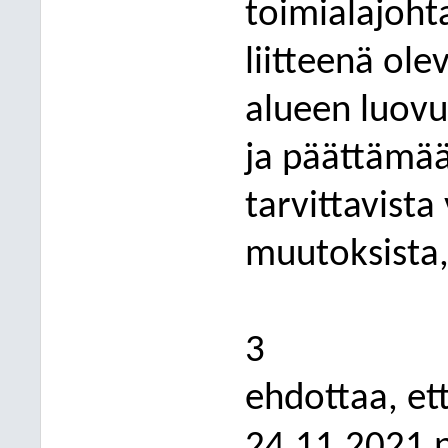
toimialajoht
liitteenä ol
alueen luov
ja päättämää
tarvittavista 
muutoksista
3
ehdottaa, et
24.11.2021 p