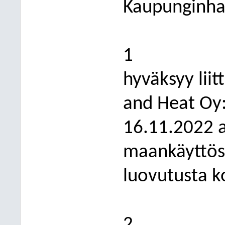
Kaupunginhal
1
hyväksyy lii
and Heat Oy:
16.11.2022 a
maankäyttös
luovutusta k
2