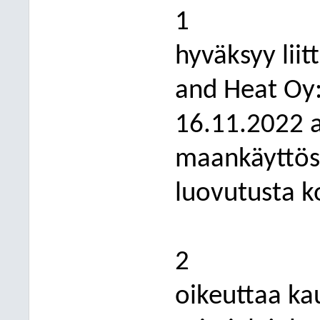
1
hyväksyy lii
and Heat Oy:
16.11.2022 a
maankäyttös
luovutusta k
2
oikeuttaa k