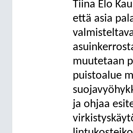
Tiina Elo Ka
että asia pa
valmisteltava
asuinkerrost
muutetaan pä
puistoalue 
suojavyöhykk
ja ohjaa esi
virkistyskäyt
lintukosteiko