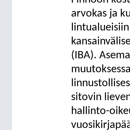
arvokas ja k
lintualueisii
kansainvälises
(IBA). Asem
muutoksessa
linnustollise
sitovin liev
hallinto-oik
vuosikirjap