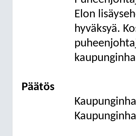
Elon
lisäys
eh
hyväksyä. Ko
puheenjohtaj
kaupunginhal
Päätös
Kaupunginhal
Kaupunginhal