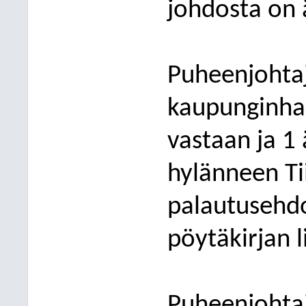
joh
dosta on 
Puheenjohtaj
kaupunginha
vastaan
ja 1
hylänneen
Ti
palautus
ehdo
pöytäkirjan l
P
uheenjohtaj