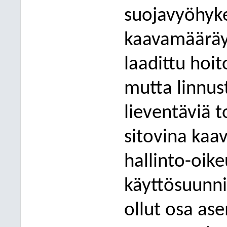
suojavyöhyke
kaavamääräyk
laadittu hoit
mutta linnus
lievent
äviä t
sitovina kaa
hallinto-oike
käyttösuunnit
ollut osa a