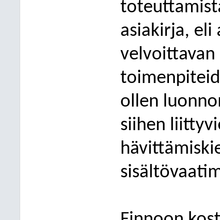
toteuttamista
asiakirja, el
velvoittavan
toimenpiteid
ollen
luonno
siihen liitty
hävittämisk
sisältövaatim
Finnoon kost