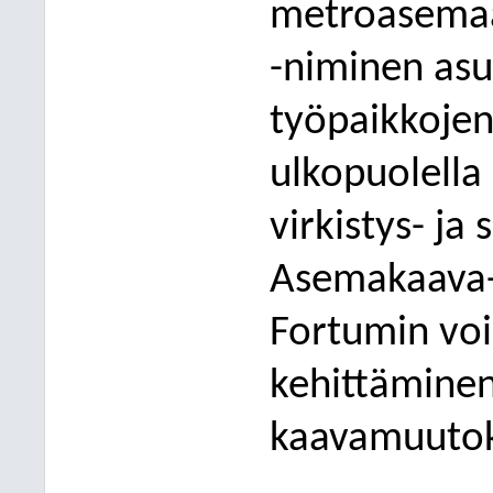
metroa
sema
-niminen asu
työpaikkojen
ulkopuolella
virkistys- ja
Asemakaava-
Fortumin voi
kehittäminen
kaavamuutoks