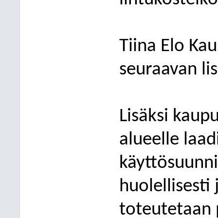
Tiina Elo Ka
seuraavan li
Lisäksi kaupu
alueelle laad
käyttösuunn
huolellisesti 
toteutetaan 