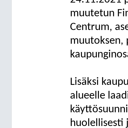
muutetun Fi
Centrum, as
muutoksen, 
kaupunginosa
Lisäksi kaupu
alueelle laad
käyttösuunn
huolellisesti 