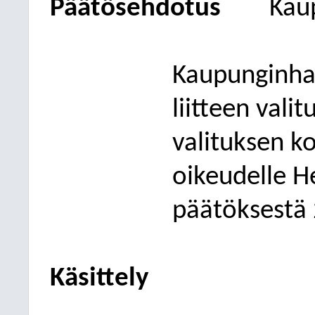
Päätösehdotus
Kau
Kaupunginhal
liitteen val
valituksen k
oikeudelle H
päätöksestä
Käsittely