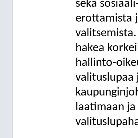
sekä sosiaal
erottamista 
valitsemista.
hakea korkei
hallinto-oik
valituslupaa 
kau
punginjo
laatimaan ja
valituslupah