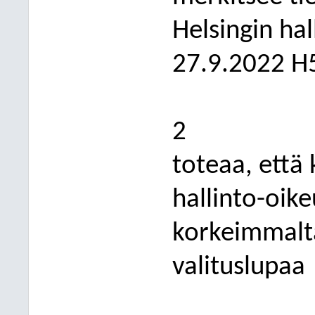
Helsingin hal
27.9.2022 H
2
toteaa, että 
hallinto-oik
korkeimmalta
valituslupaa