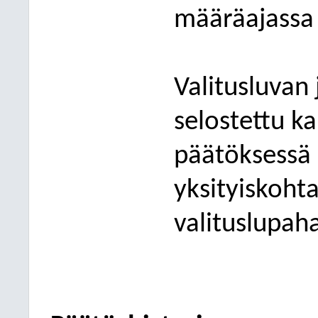
määräaja
ssa
Valitusluvan 
selostettu k
päätöksessä 
yksityiskohta
valituslupah