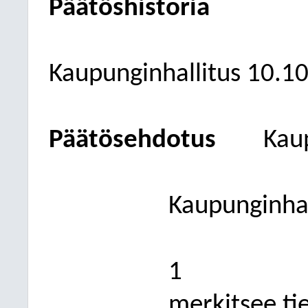
Päätöshistoria
Kaupunginhallitus 10.1
Päätösehdotus
Kau
Kaupunginhal
1
merkitsee tie