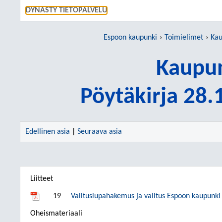
SIIRRY S
DYNASTY TIETOPALVELU
Espoon kaupunki
Toimielimet
Kau
Kaupun
Pöytäkirja 28
Edellinen asia
|
Seuraava asia
Liitteet
19
Valituslupahakemus ja valitus Espoon kaupunki
Oheismateriaali