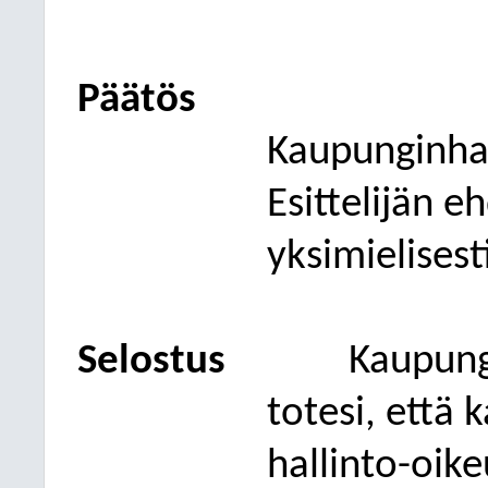
Päätös
Kaupunginhal
Esittelijän e
yksimielisest
Selostus
Kaupung
totesi, että 
hallinto-oik