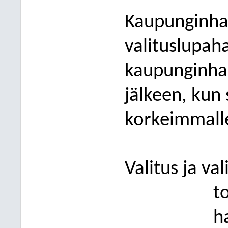
Kaupunginhall
valituslupah
kaupunginhal
jälkeen, kun 
korkeimmall
Valitus ja v
t
h