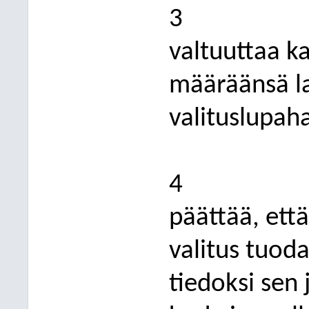
3
valtuuttaa k
määräänsä la
valituslupah
4
päättää, ett
valitus tuod
tiedoksi sen 