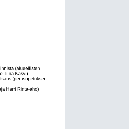
innista
(alueellisten
kö Tiina Kasvi)
atsaus
(perusopetuks
en
ja Harri Rinta-aho)