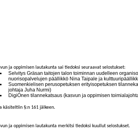
vun ja oppimisen lautakunta sai tiedoksi seuraava
t
selostukse
t
:
S
elvitys Gräsan taitojen talon toiminnan uudelleen organiso
nuorisopalvelujen päällikkö Nina Taipale ja kulttuuripäällik
S
uomenkielisen perusopetuksen
erityisopetu
ksen tilannek
johtaja Juha Nurmi)
DigiOnen tilannekatsaus (kasvun ja oppimisen toimialajohta
a käsiteltiin §:n 1
61
jälkeen
.
vun ja oppimisen lautakunta merkitsi tiedoksi kuullut selostukset.