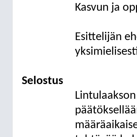
Kasvun ja op
Esittelijän e
yksimielisest
Selostus
Lintulaakson
päätöksellää
määräaikaise