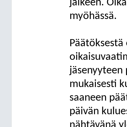
jälkeen. Oik
myöhässä.
Päätöksestä 
oikaisuvaat
jäsenyyteen 
mukaisesti k
saaneen pää
päivän kulues
nähtävänä yl