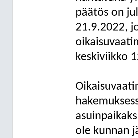
päätös on ju
21.9.2022
, 
oikaisuvaat
keskiviikko 
Oikaisuvaati
hakemuksess
asuinpaikaks
ole kunnan
j