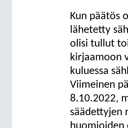
Kun päätös o
lähetetty sä
olisi tullut 
kirjaamoon
kuluessa säh
Viimeinen päi
8.10.2022
, 
säädettyjen 
huomioiden o