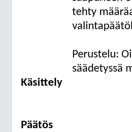
tehty määräa
valintapäätö
Perustelu: O
säädetyssä m
Käsittely
Päätös