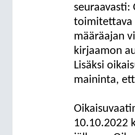
seuraavasti:
toimitettav
määräajan v
kirjaamon au
Lisäksi
oikai
maininta, ett
O
ikaisuvaat
10.10.2022 k