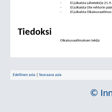
-
Ei julkaista Lähetekirje 21.9
-
Ei julkaista Ote rehtorin pä
-
Ei julkaista Oikaisuvaatimus
Tiedoksi
Oikaisuvaatimuksen tekijä
Edellinen asia
|
Seuraava asia
© Inn