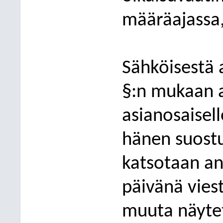
määräajassa,
Sähköisestä 
§:n mukaan a
asianosaisell
hänen suostu
katsotaan an
päivänä viest
muuta nä
yte