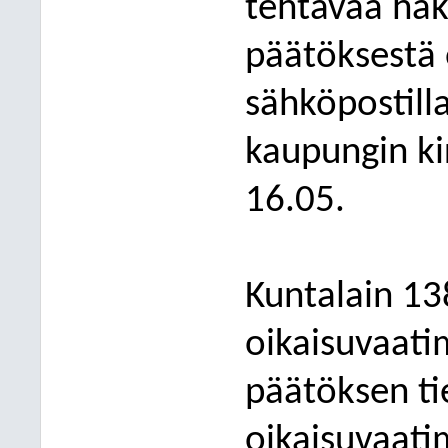
tehtävää hak
päätöksestä
sähköpostill
kaupungin k
16.05.
Kuntalain 1
oikaisuvaati
päätöksen ti
oikaisuvaati