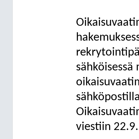
Oikaisuvaati
hakemuksessa
rekrytointip
sähköisessä
oikaisuvaati
sähköpostill
Oikaisuvaati
vies
tiin 22.