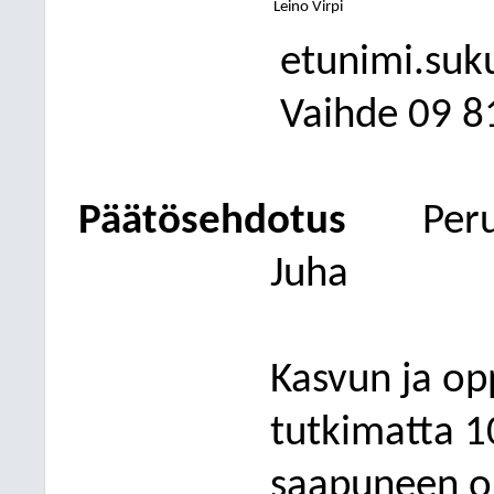
Leino Virpi
etunimi.suk
Vaihde
09
8
Päätösehdotus
Per
Juha
Kasvun ja op
tutkimatta 1
saapuneen oi