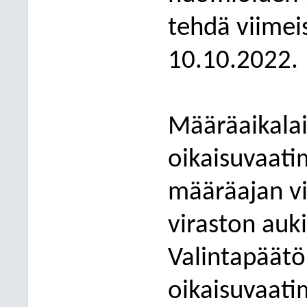
tehdä viime
1
0.10.2022.
Määräaikal
a
oikaisuvaati
määräajan v
viraston auk
Valintap
äätö
oikaisuvaati