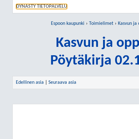
SIIRRY S
DYNASTY TIETOPALVELU
Espoon kaupunki
Toimielimet
Kasvun ja
Kasvun ja op
Pöytäkirja 02
Edellinen asia
|
Seuraava asia