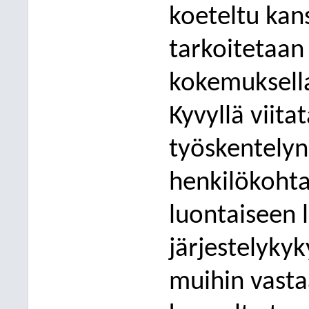
koeteltu kans
tarkoitetaan
kokemuksella 
Kyvyllä viita
työskentelyn
henkilökohta
luontaiseen 
järjestelykyk
muihin vasta