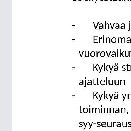
-
Vahvaa 
-
Erinomai
vuorovaiku
-
Kykyä st
ajatteluun
-
Kykyä y
toiminnan, 
syy-seurau