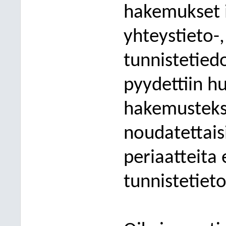
hakemu
kset
yhteystieto-,
tunnistetied
pyydettiin h
hakemustekst
noudatettais
periaatteita
tunnistetieto