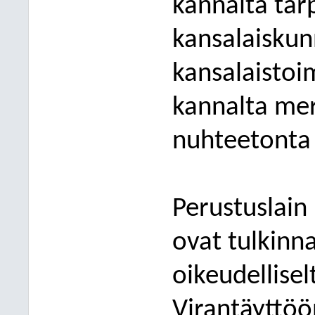
kannalta tarp
kansalaiskun
kansalaistoi
kannalta merk
nuhteetonta 
Perustuslain
ovat tulkinn
oikeudellisel
Virantäyttö