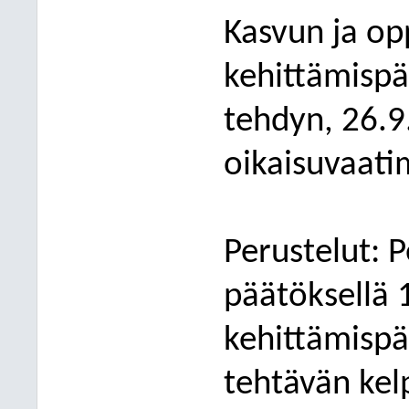
Kasvun ja op
kehittämispä
tehdyn, 26.
oikaisuvaati
Perustelut: 
päätöksellä 
kehittämispää
tehtävän kel