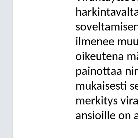
harkintavalt
soveltamisen
ilmenee muu
oikeutena mä
painottaa ni
mukaisesti se
merkitys vira
ansioille on 