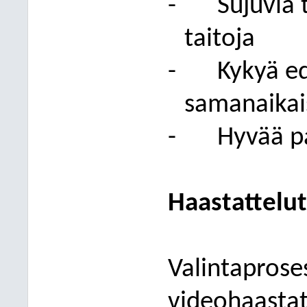
-
Sujuvia 
taitoja
-
Kykyä ed
samanaikais
-
Hyvää p
Haastattelu
Valintaproses
videohaastat