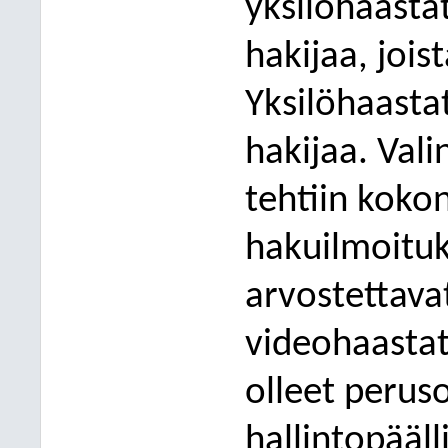
yksilöhaasta
hakijaa, joi
Yksilöhaastatt
hakijaa. Vali
tehtiin koko
hakuilmoitu
arvostettava
videohaastat
olleet perus
hallintopääll