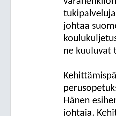
varahenkilön
tukipalveluja
johtaa suom
koulukuljetus-
ne kuuluvat t
Kehittämispä
perusopetuk
Hänen esihe
johtaja. Kehi