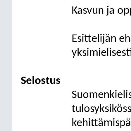
Kasvun ja op
Esittelijän e
yksimielisest
Selostus
Suomenkieli
tulosyksikös
kehittämispä