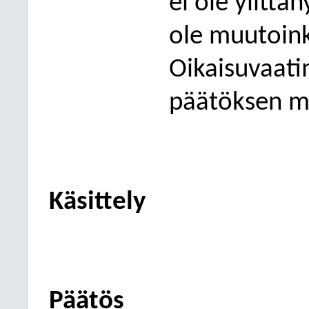
ei ole ylittä
ole muutoink
Oikaisuvaati
päätöksen m
Käsittely
Päätös