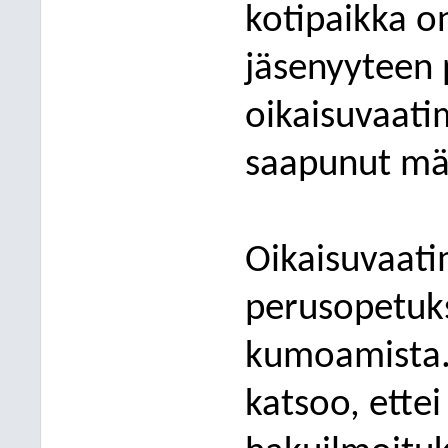
k
otipaikka o
jäsenyyteen 
oikaisuvaati
saapunut mä
Oikaisuvaat
perusopetuk
kumoamista. 
katsoo, ettei