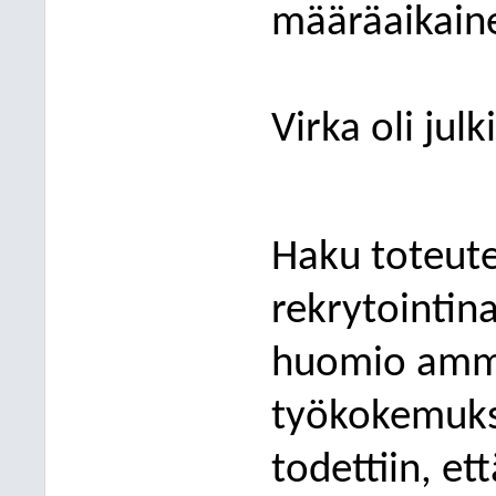
määräaikaine
Virka oli
julk
Haku toteute
rekrytointin
huomio amma
työkokemuk
todettiin, ett