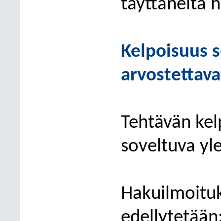
täyttäneitä h
Kelpoisuus
s
arvostettava
Tehtävän ke
soveltuva yl
Hakuilmoituk
edellytetään