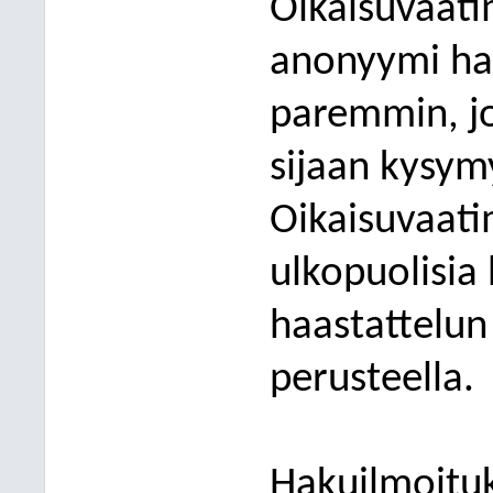
Oikaisuvaati
anonyymi hak
paremmin, jos
sijaan kysymy
Oikaisuvaati
ulkopuolisia 
haastattelun
perusteella.
Hakuilmoituk