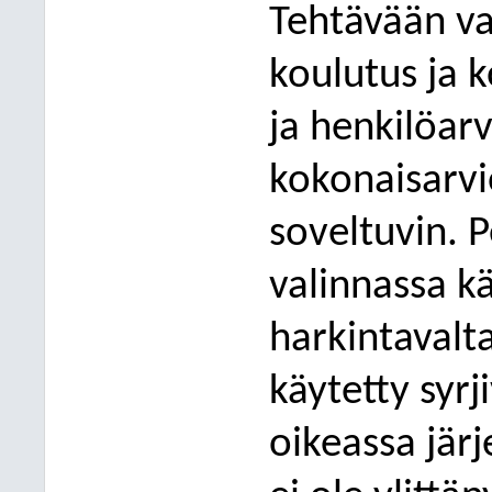
Tehtävään va
koulutus ja 
ja henkilöarv
kokonaisarvi
soveltuvin. 
valinnassa k
harkintavalta
käytetty syrj
oikeassa jär