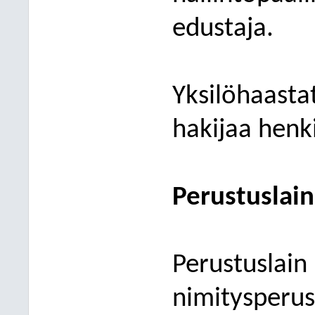
edustaja.
Yksilöhaastat
hakijaa henki
Perustuslain
Perustuslain 
nimitysperust