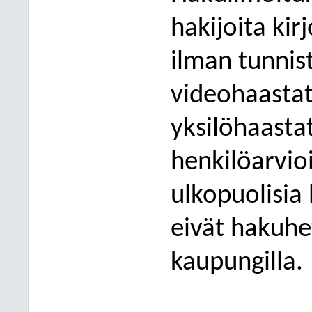
hakijoita ki
ilman tunnist
videohaastat
yksilöhaasta
henkilöarvio
ulkopuolisia 
eivät hakuhe
kaupungilla.