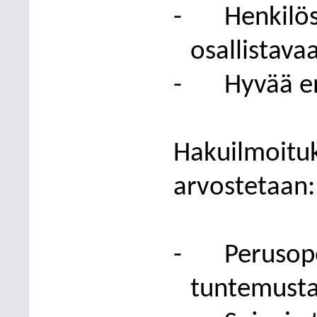
-
Henkilös
osallistava
-
Hyvää en
Hakuilmoitu
arvostetaan:
-
Perusop
tuntemust