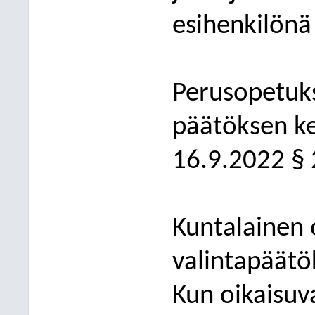
esihenkilönä 
Perusopetuks
päätöksen ke
16.9.2022 § 
Kuntalainen
valinta
päätö
Kun oikaisuv