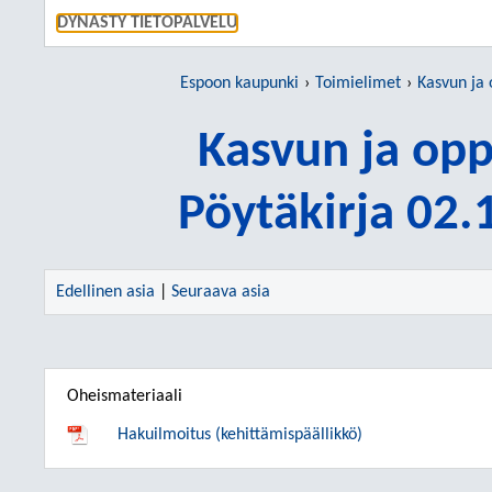
SIIRRY S
DYNASTY TIETOPALVELU
Espoon kaupunki
Toimielimet
Kasvun ja
Kasvun ja op
Pöytäkirja 02
Edellinen asia
|
Seuraava asia
Oheismateriaali
Hakuilmoitus (kehittämispäällikkö)