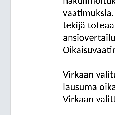
hakuilmoituk
vaatim
uksia.
tekijä toteaa
ansiovertail
Oikaisuvaati
Virkaan valit
lausuma oika
Virkaan vali