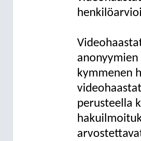
henkilöarvioi
Videohaasta
anonyymien 
kymmenen ha
videohaastat
perusteella 
hakuilmoituk
ar
vostettavat