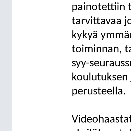
painotettiin
tarvittavaa 
kykyä ymmär
toiminnan, ta
syy-seuraussu
koulutuksen
perust
eella.
Videohaastat