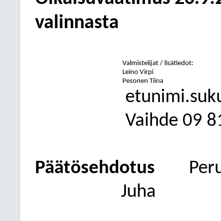
valinnasta
Valmistelijat / lisätiedot:
Leino Virpi
Pesonen Tiina
etunimi.suk
Vaihde
09
8
Päätösehdotus
Per
Juha