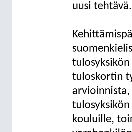
uusi tehtävä.
Kehittämispä
suomenkieli
tulosyksikön 
tuloskortin 
arvioinnista,
tulosyksikön 
kouluille, t