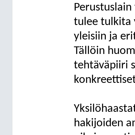
Perustuslain 
tulee tulkita
yleisiin ja er
Tällöin huom
tehtäväpiiri 
konkreettise
Yksilöhaasta
hakijoiden a