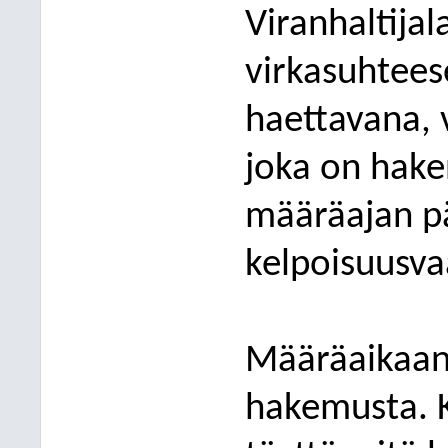
Viranhaltijal
virkasuhteese
haettavana, 
joka on haken
määräajan p
kelpoisuusva
Määräaikaan
hakemusta. 