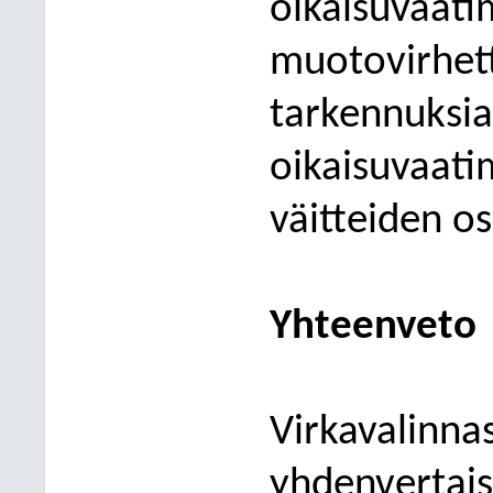
oikaisuvaati
muotovirhett
tarkennuksia
oikaisuvaat
väitteiden o
Yhteenveto
Virkavalinnas
yhdenvertaise