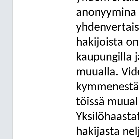
anonyymina 
yhdenvertai
hakijoista o
kaupungi
lla
muualla. Vi
kymmenestä h
töissä muual
Yksilöhaasta
hakijasta nel