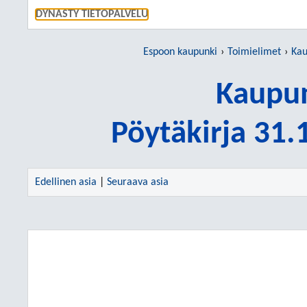
SIIRRY S
DYNASTY TIETOPALVELU
Espoon kaupunki
Toimielimet
Kau
Kaupun
Pöytäkirja 31
Edellinen asia
|
Seuraava asia