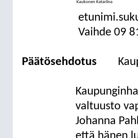
Kaukonen Katariina
etunimi.suk
Vaihde
09
8
Päätösehdotus
Kau
Kaupunginhal
valtuusto va
Johanna Pahk
että hänen 