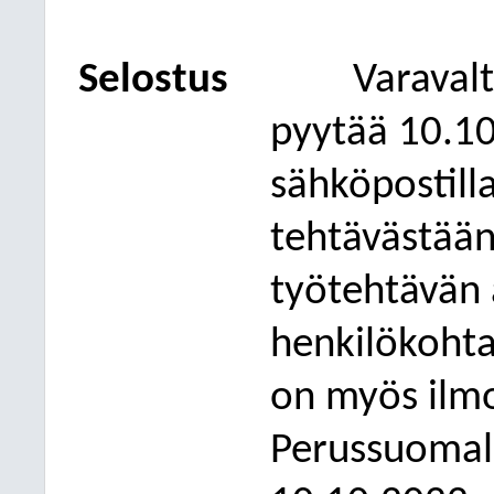
Selostus
Varaval
pyytää 10.1
sähköpostill
tehtävästää
työtehtävän 
henkilökohta
on myös ilmo
Perussuomala