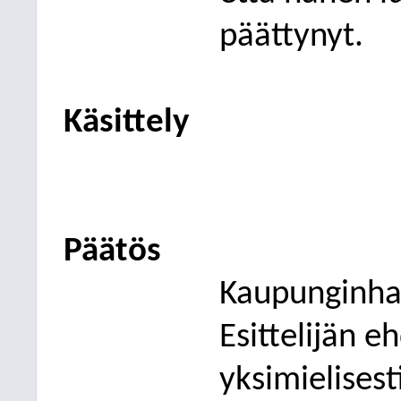
päättynyt.
Käsittely
Päätös
Kaupunginhal
Esittelijän e
yksimielisest