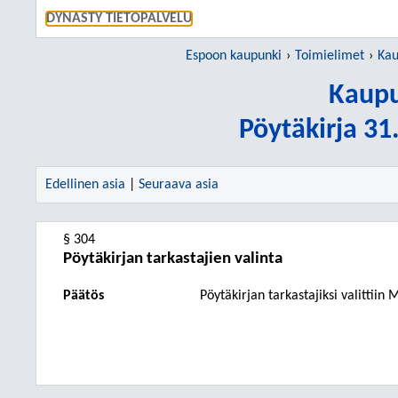
SIIRRY S
DYNASTY TIETOPALVELU
Espoon kaupunki
Toimielimet
Kau
Kaupu
Pöytäkirja 3
Edellinen asia
|
Seuraava asia
§ 304
Pöytäkirjan tarkastajien valinta
Päätös
Pöytäkirjan tarkastajiksi valit
tiin
M