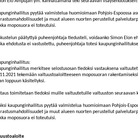
mon Elo Ampujan ym.
kannattamana teki seuraavan
lis
äys
ehdotuksen:
punginhallitus pyytää valmistelua huomioimaan Pohjois-Espoossa as
rastusmahdollisuudet ja muut alueen nuorten perustellut palvelutarpe
kka moposuora ei toteutuisi.
kustelun päätyttyä p
uheenjohtaja tiedusteli, voidaanko
Simon Elon
eh
ka ehdotusta ei vastustettu, puheenjohtaja totesi kaupunginhallituks
punginhallitus:
punginhallitus merkitsee selostusosan tiedoksi vastauksena valtuute
11.2021 tekemään valtuustoaloitteeseen moposuoran rakentamiseksi
an loppuun käsitellyksi.
taus toimitetaan tiedoksi muille valtuutetuille valtuuston seuraavan
äksi kaupunginhallitus pyytää valmistelua huomioimaan Pohjois-Espo
rastusmahdollisuudet ja muut alueen nuorten perustellut palvelutarpe
kka moposuora ei toteutuisi.
tuustoaloite