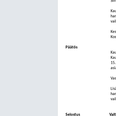
Si
Kau
har
vai
Kes
Kos
Päätös
Kau
Kau
15.
asi
Vas
Lis
har
vai
Selostus
Val