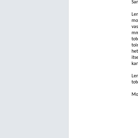
Sam
Le
mop
vas
mm.
to
toi
het
its
ka
Le
tot
Mop