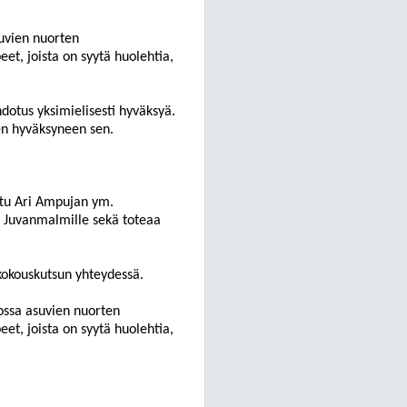
uvien nuorten
et, joista on syytä huolehtia
,
dotus yksimielisesti hyväksyä.
en hyväksyneen sen.
ttu Ari Ampujan ym.
 Juvanmalmille sekä toteaa
 kokouskutsun yhteydessä.
ossa asuvien nuorten
et, joista on syytä huolehtia,