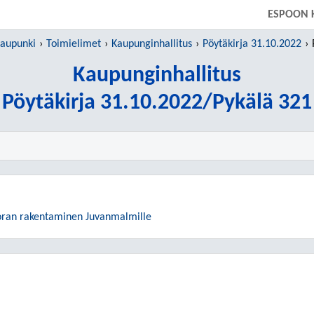
SIIRRY SUORAAN PÄÄSISÄLTÖÖN
ESPOON 
kaupunki
Toimielimet
Kaupunginhallitus
Pöytäkirja 31.10.2022
Kaupunginhallitus
Pöytäkirja 31.10.2022/Pykälä 321
oran rakentaminen Juvanmalmille