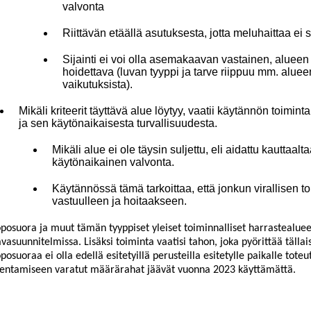
valvonta
Riittävän etäällä asutuksesta, jotta meluhaittaa e
Sijainti ei voi olla asemakaavan vastainen, alueen
hoidettava (luvan tyyppi ja tarve riippuu mm. alue
vaikutuksista).
Mikäli kriteerit täyttävä alue löytyy, vaatii käytännön toimint
ja sen käytönaikaisesta turvallisuudesta.
Mikäli alue ei ole täysin suljettu, eli aidattu kauttaalta
käytönaikainen valvonta.
Käytännössä tämä tarkoittaa, että jonkun virallisen to
vastuulleen ja hoitaaks
een
.
osuora ja muut tämän tyyppiset yleiset toiminnalliset harrastealueet 
vasuunnitelmissa. Lisäksi toiminta vaatisi tahon, joka pyörittää tällais
osuoraa ei olla edellä esitetyillä perus
teilla esitetylle paikalle tote
entamiseen varatut määrärahat jäävät vuonna 2023 käyttämättä.