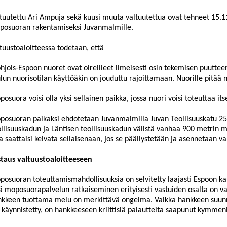
tuutettu Ari
Ampuja
sekä kuusi muuta valtuutettua ovat tehneet
15.1
posuoran rakentamiseksi
Juvanmalmille
.
tuustoaloit
e
essa todetaan, että
hjois-Espoon nuoret ovat oireilleet ilmeisesti osin tekemisen puuttee
lun nuorisotilan käyttöäkin on jouduttu rajoittamaan. Nuorille pitää 
osuora voisi olla yksi sellainen paikka, jossa nuori voisi toteuttaa i
posuoran pai
kaksi ehdotetaan
Juvanmalmilla
Juvan Teollisuuskatu 25
llisuuskadun ja Läntisen teollisuuskadun välis
t
ä vanha
a
900 metrin mi
a saattaisi kelvata sellaisenaan, jos se päällystetään ja asennetaan va
taus valtuustoaloitteeseen
osuoran toteuttamismahdollisuuksia on selvitetty laajasti Espoon ka
tä moposuorapalvelun ratkaiseminen
erityisesti
vastuiden osalta on v
nkkeen tuottama melu on
merkittäv
ä
ongelma.
V
aikka
hankkeen
suun
 käynnistetty
, on hankkeeseen
kriittisiä palautteit
a saapunut
kymmen