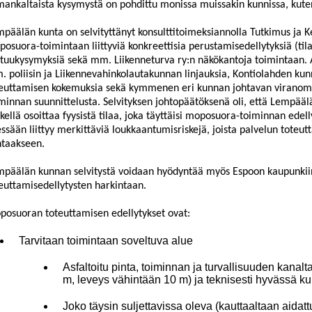
ankaltaista kysymystä on pohdittu monissa muissakin kunnissa, kut
mpäälän kunta on
selvityttänyt
konsulttitoimeksiann
olla
Tutkimus ja K
osuora-toimintaan liittyviä konkreettisia perustamisedellytyksiä (tila
tuukysymyksiä sekä mm. Liikenneturva ry:n näkökantoja toimintaan. A
 poliisin ja Liikennevahinkolautakunnan linjauksia, Kontiolahden k
teuttamisen kokemuksia sekä kymmenen eri kunnan johtavan virano
minnan suunnittelusta. Selvityksen johtopäätöksenä oli, e
ttä Lempäälä
kellä osoittaa fyysistä tilaa, joka täyttäisi moposuora-toiminnan ede
essään liittyy merkittäviä loukkaantumisriskejä, joista palvelun toteutt
ntaakseen.
mpäälän ku
nnan selvitystä voidaan hyödyntää myös Espoon kaupunki
euttamisedellytysten harkintaan.
osuoran toteuttamisen edellytykset ovat:
Tarvitaan toimintaan soveltuva alue
Asfaltoitu pinta, toiminnan ja turvallisuuden kanalt
m, leveys vähintään 10 m) ja teknisesti hyvässä k
Joko täysin suljettavissa oleva (kauttaaltaan aidattu