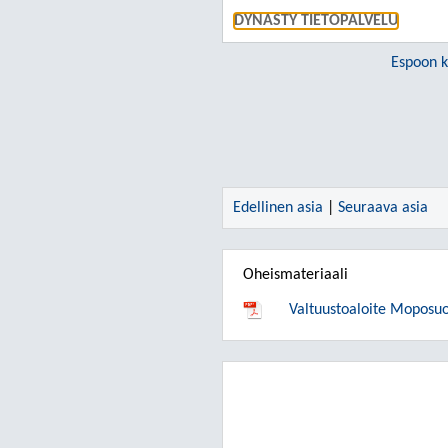
DYNASTY TIETOPALVELU
Espoon 
Edellinen asia
|
Seuraava asia
Oheismateriaali
Valtuustoaloite Moposu