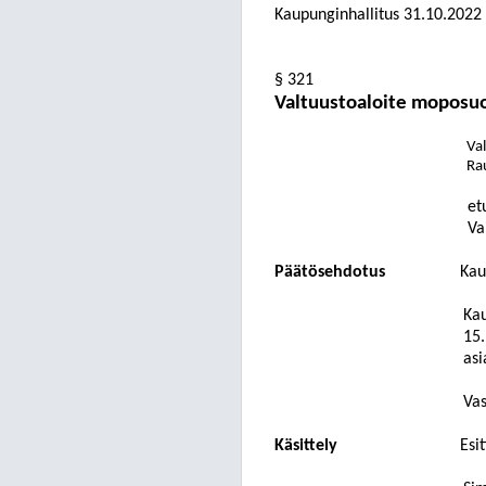
Kaupunginhallitus
31.10.2022
§ 321
Valtuustoaloite moposuo
Val
Ra
et
Va
Päätösehdotus
Kau
Kau
15
asi
Vas
Käsittely
Esi