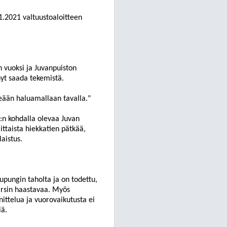
1.2021
valtuustoaloitteen
n vuoksi ja
Juvanpuiston
nyt saada tekemistä.
tseään haluamallaan tavalla.
"
:n kohdalla ole
vaa
Juvan
ttai
sta
hiekkatien pätkä
ä
,
lais
tus.
upungin taholta ja on todettu,
arsin haastavaa.
Myös
nittelua ja vuorovaikutusta ei
iä
.