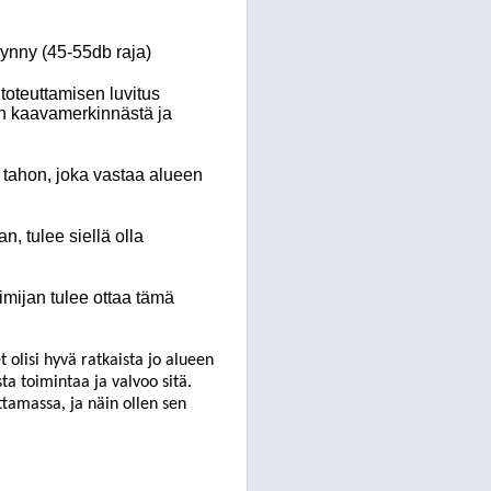
i synny (45-55db
raja)
 toteuttamisen
luvitus
en kaavamerkinnästä ja
a tahon, joka vastaa al
ueen
an, tulee siellä olla
imijan tulee ottaa tämä
olisi hyvä ratkaista jo alueen
ta toimintaa ja valvoo sitä.
uttamassa, ja näin ollen sen