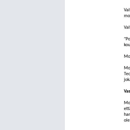
Val
mo
Val
"
Po
kou
Mop
Mo
Teo
jok
Vas
Mop
et
h
a
ole