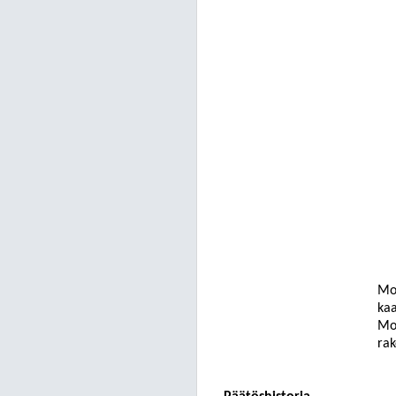
Mop
kaa
Mop
rak