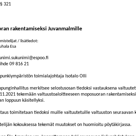
§ 321
ran rakentamiseksi Juvanmalmille
mistelijat / lisätiedot:
uhala Esa
unimi.sukunimi@espoo.fi
ihde
09
816
21
punkiympäristön toimialajohtaja Isotalo Olli
punginhallitus merkitsee selostusosan tiedoksi vastauksena valtuute
.11.2021 tekemään valtuustoaloitteeseen moposuoran rakentamiseks
an l
oppuun käsitellyksi.
taus toimitetaan tiedoksi muille valtuutetuille valtuuston seuraavan
ttelijän kokouksessa tekemät muutokset on huomioitu pöytäkirjassa.