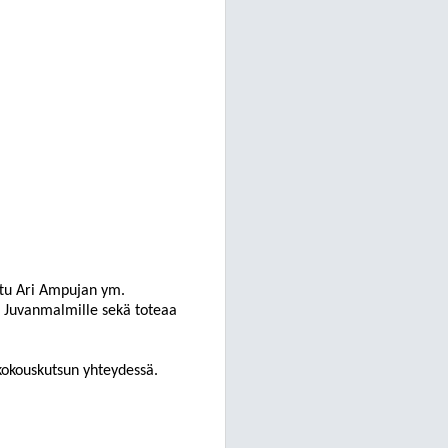
ttu Ari Ampujan ym.
i
Juvanmalmille
sekä toteaa
 kokouskutsun yhteydessä.