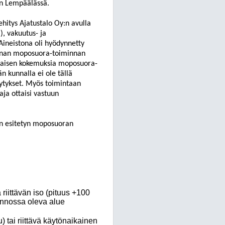
en Lempäälässä.
ehitys Ajatustalo Oy:
n avulla
), vakuutus- ja
ineistona oli hyöd
ynnetty
unnan moposuora-toiminnan
maisen kokemuksia moposuora-
n kunnalla ei ole tällä
llytykset. Myös toimintaan
aja ottaisi vastuun
in esitetyn moposuoran
a
riittävän iso (pituus +100
unnossa oleva alue
) tai riittävä käytönaikainen