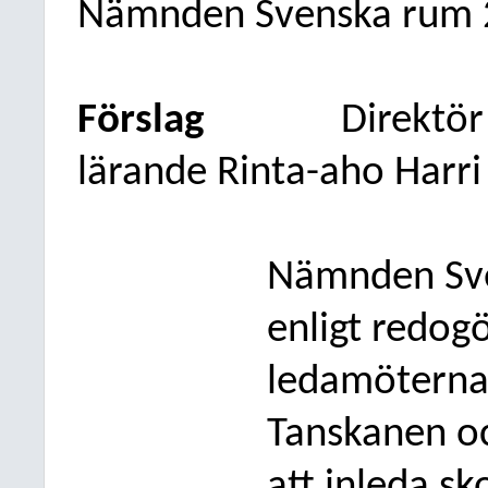
Nämnden
Svenska
rum
Förslag
Direktör
lärande Rinta-aho Harri
Nämnden
Sv
enligt redog
ledamöterna 
Tanskanen o
att inleda s