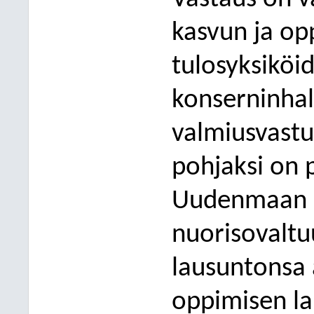
kasvun ja op
tulosyksiköi
konserninhall
valmiusvastu
pohjaksi on 
Uudenmaan po
nuorisovalt
lausuntonsa 
oppimisen lau