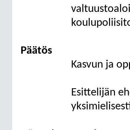
valtuustoalo
kou
lupoliisi
Päätös
Kasvun ja op
Esittelijän e
yksimielisest