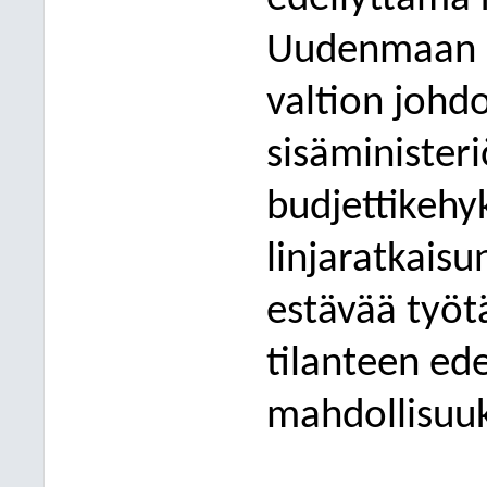
Uudenmaan po
valtion johdo
sisäminister
budjettikehyk
linjaratkaisun
estävää
työt
tilanteen ede
mahdollisuu