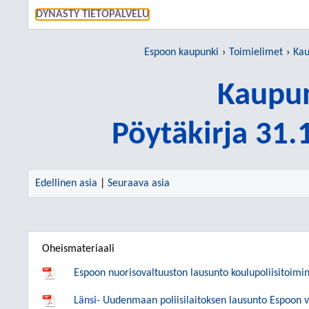
SIIRRY S
DYNASTY TIETOPALVELU
Espoon kaupunki
Toimielimet
Kau
Kaupun
Pöytäkirja 31
Edellinen asia
|
Seuraava asia
Oheismateriaali
Espoon nuorisovaltuuston lausunto koulupoliisitoimi
Länsi- Uudenmaan poliisilaitoksen lausunto Espoon v