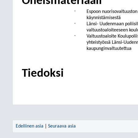
Oheismateriaali
-
Espoon nuorisovaltuuston 
käynnistämisestä
-
Länsi- Uudenmaan poliisi
valtuustoaloiteeseen koul
-
Valtuustoaloite Koulupol
yhteistyössä Länsi-Uuden
kaupunginvaltuutettua
Tiedoksi
Edellinen asia
|
Seuraava asia