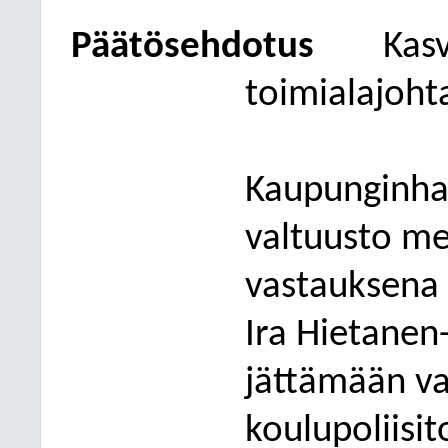
Päätösehdotus
Kas
toimialajoht
Kaupunginhal
valtuusto me
vastauksena 
Ira Hietanen
jättämään va
koulupoliisi