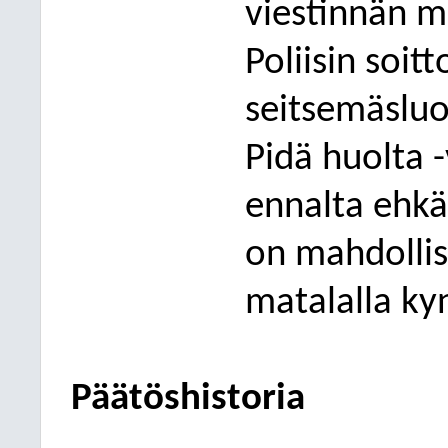
viestinnän m
Poliisin soit
seitsemäsl
uo
Pidä huolta 
ennalta ehkä
on mahdollis
matalalla ky
Päätöshistoria