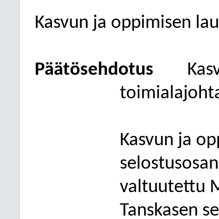
Kasvun ja oppimisen la
Päätösehdotus
Kas
toimialajoht
Kasvun ja op
selostusosa
valtuutettu M
Tanskasen s