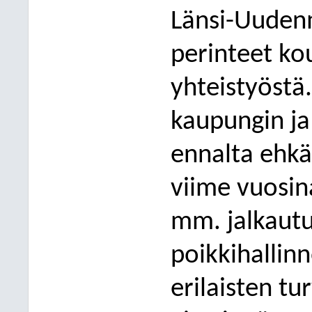
Länsi-Uudenm
perinteet ko
yhteistyöstä
kaupungin ja
ennalta ehkä
viime vuosina
mm. jalkaut
poikkihallinn
erilaisten tu