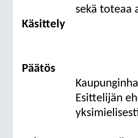
sekä toteaa a
Käsittely
Päätös
Kaupunginhal
Esittelijän e
yksimielisest