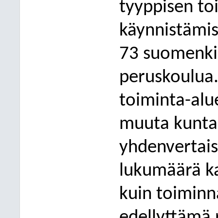
tyyppisen to
kä
ynnistämis
73 suomenkiel
peruskoulua.
toiminta-alu
muuta kuntaa
yhdenvertais
lukumäärä ka
kuin toiminn
edellyttämä r