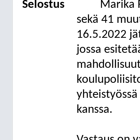
Selostus
Marika 
sekä 41 muut
16.5.2022 jä
jossa esitetä
mahdollisuut
koulupoliisi
yhteistyössä
kanssa.
Vastaus
on v