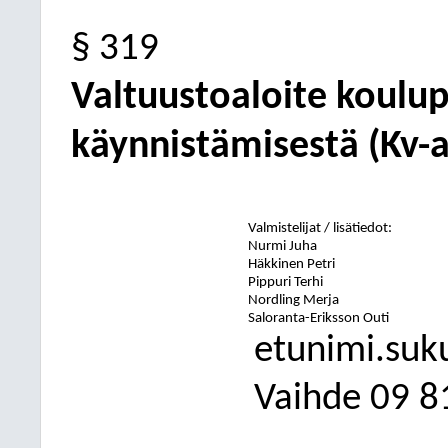
§ 319
Valtuustoaloite koulup
käynnistämisestä (Kv-a
Valmistelijat / lisätiedot:
Nurmi Juha
Häkkinen Petri
Pippuri Terhi
Nordling Merja
Saloranta-Eriksson Outi
etunimi.suk
Vaihde
09
8