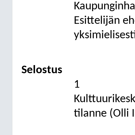
Kaupunginhal
Esittelijän e
yksimielisest
Selostus
1
Kulttuurikes
tilanne (Olli 