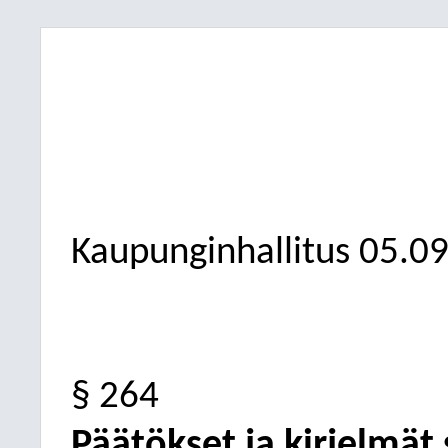
Kaupunginhallitus
05.0
§ 264
Päätökset ja kirjelmät