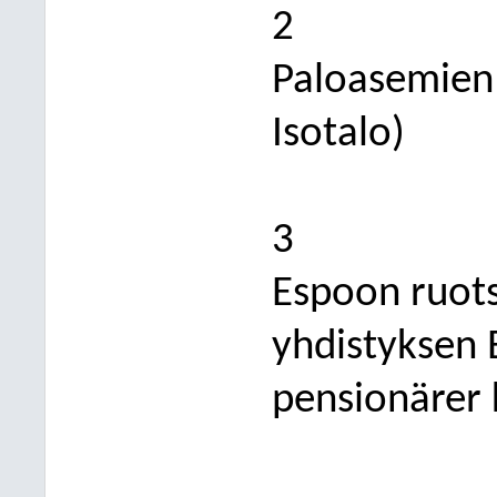
2
Paloasemien 
Isotalo)
3
Espoon ruots
yhdistyksen
pensionärer