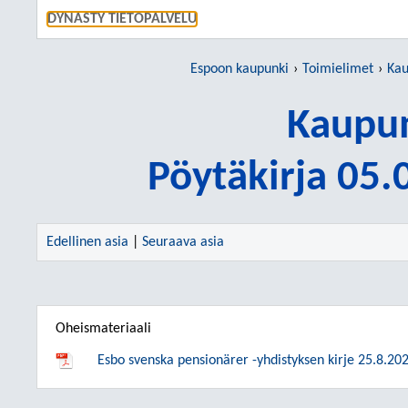
SIIRRY S
DYNASTY TIETOPALVELU
Espoon kaupunki
Toimielimet
Kau
Kaupun
Pöytäkirja 05
Edellinen asia
|
Seuraava asia
Oheismateriaali
Esbo svenska pensionärer -yhdistyksen kirje 25.8.20