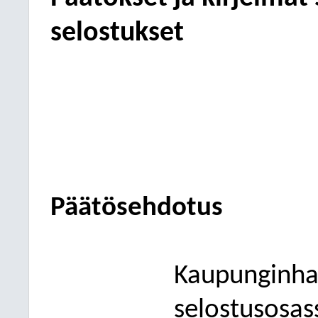
selostukset
Päätösehdotus
Kaupunginhal
selostusosas