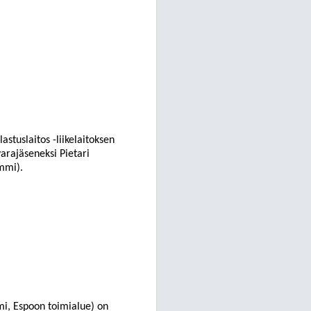
stuslaitos -liikelaitoksen
varajäseneksi Pietari
ummi).
i, Espoon
toimialue) on