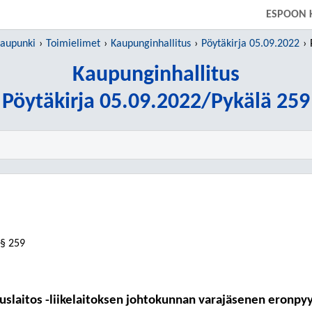
SIIRRY SUORAAN PÄÄSISÄLTÖÖN
ESPOON 
kaupunki
Toimielimet
Kaupunginhallitus
Pöytäkirja 05.09.2022
Kaupunginhallitus
Pöytäkirja 05.09.2022/Pykälä 259
§ 259
slaitos -liikelaitoksen johtokunnan varajäsenen eronpyy