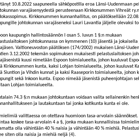
ytänyt
10.8.2022 saapuneella sähköpostilla
eroa Länsi-Uudenmaan pelas
htokunnan varajäsenyydestä perusteenaan
Kirkkonummen Vihreät ry.n
dokas
sopimus
.
Kirkkonummen
kunnan
hallitus
, on päätöksellään 22.08
pungille johtokunnan varajäseneksi Lauri Lavantia jäljelle olevaksi t
oon kaupungin hallintosäännön I osan 5. luvun 1 §:n mukaan
astuslaitoksen johtokunnassa on kymmenen (10) jäsentä ja jokaisella
ajäsen. Valtioneuvoston päätöksen (174/2002) mukaisen Länsi-Uude
tien 3.12.2002 tekemän sopimuksen mukaisesti pelastuslaitoksen joh
ajäsenistä kuusi nimetään Espoon toimialueelta, jo
hon kuuluvat Espo
ä Kirkkonummen kunta, kaksi Lohjan toimialueelta, johon kuuluvat Ka
ä Siuntion ja Vihdin kunnat ja kaksi Raaseporin toimialueelta, johon
pungit s
ekä Inkoon kunta. Espoo nimeää jäsenistä puheenjohtajan se
itaan Lohjan toimialueelta.
talain 74.3 §:n mukaan johtokuntaan voidaan valita sellainenkin henki
nanhallitukseen ja lautakuntaan
tai jonka kotikunta kunta ei ole.
mielimiä valittaessa on otettava huomioon tasa-arvolain säännökset. 
intaa koskee tasa-arvolain 4 a §, jonka mukaan
kunnallisissa toimieli
amatta olla vähint
ään 40 % naisia ja vähintään 40 % miehiä. Pelastus
ee siten olla naisia ja miehiä neljä (4).