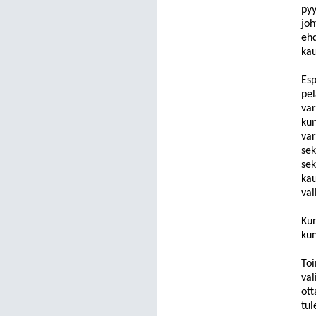
py
jo
eh
kau
Esp
pel
var
kun
var
sek
sek
kau
val
Kun
kun
Toi
val
ott
tu
l