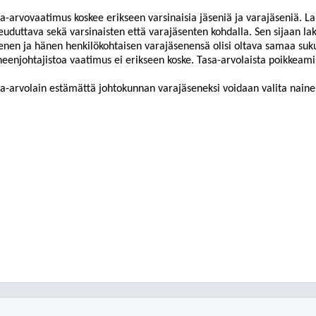
a-arvovaatimus koskee erikseen varsinaisia jäseniä ja varajäseniä. La
euduttava sekä varsinaisten että var
ajäsenten kohdalla. Sen sijaan lak
enen ja hänen henkilökohtaisen varajäsenensä olisi oltava samaa su
eenjohtajistoa vaatimus ei erikseen koske. Tasa-arvolaista poikkeamis
sa-arvolain estämättä johtokunnan varajäseneksi voidaan valita naine