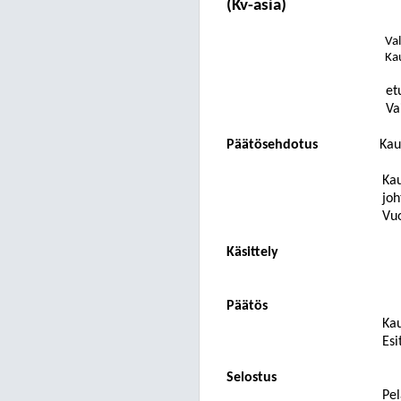
(Kv-asia)
Val
Ka
et
Va
Päätösehdotus
Kau
Kau
joh
Vuo
Käsittely
Päätös
Kau
Esi
Selostus
Pel