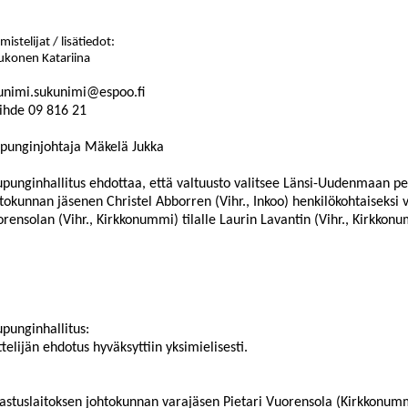
mistelijat / lisätiedot:
ukonen Katariina
unimi.sukunimi@espoo.fi
ihde
09
816
21
punginjohtaja Mäkelä Jukka
punginhallitus ehdottaa, että valtuusto valitsee Länsi-Uudenmaan pela
tokunnan jäsenen Christel Abborren (Vihr., Inkoo) henkilökohtaiseksi 
rensolan (Vihr., Kirkkonummi) tilalle Laurin Lavantin (Vihr., Kirkkon
punginhallitus:
ttelijän ehdotus hyväksyttiin yksimielisesti.
astuslaitoksen johtokunnan varajäsen
Pietari Vuorensola
(
Kirkkonumm