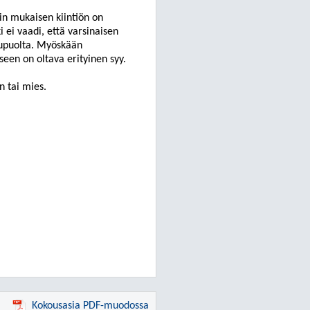
in mukaisen kiintiön on
i ei vaadi, että varsinaisen
kupuolta. Myöskään
een on oltava erityinen syy.
n tai mies.
Kokousasia PDF-muodossa