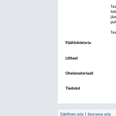
Tas
tot
jäs
puh
Ta
Päätöshistoria
Liitteet
Oheismateriaali
Tiedoksi
Edellinen asia
|
Seuraava asia