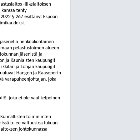
tuslaitos -liikelaitoksen
 kanssa tehty
.2022 § 267 esittänyt
Espoon
oimikaudeksi.
 jäsenellä
henkilökohtainen
nmaan pelastustoimen alueen
tokunnan jäsenistä ja
on ja Kauniaisten kaupungit
rkkilan ja Lohjan kaupungit
 kuuluvat Hangon ja Raaseporin
kä varapuheenjohtajan, joka
lö, joka ei ole vaalikelpoinen
Kunnallisten toimielinten
missä tulee valtuustoa lukuun
laitoksen johtokunnassa