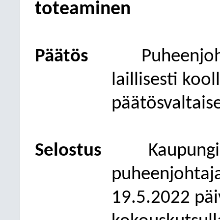
toteaminen
Päätös
Puheenjo
laillisesti koo
päätösvaltaise
Selostus
Kaupungi
puheenjohtaja
19.5.2022
päiv