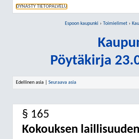
SIIRRY S
DYNASTY TIETOPALVELU
Espoon kaupunki
Toimielimet
Kau
Kaupun
Pöytäkirja 23
Edellinen asia |
Seuraava asia
§ 165
Kokouksen laillisuuden