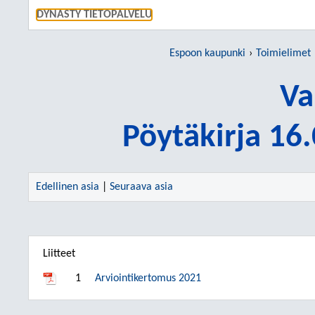
SIIRRY S
DYNASTY TIETOPALVELU
Espoon kaupunki
Toimielimet
Va
Pöytäkirja 16
Edellinen asia
|
Seuraava asia
Liitteet
1
Arviointikertomus 2021