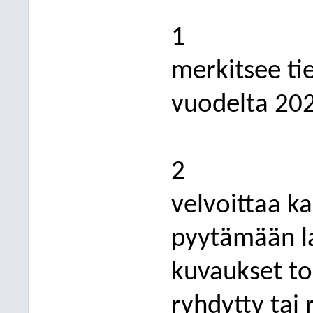
1
merkitsee ti
vuodelta 20
2
velvoittaa k
pyytämään la
ku
vaukset to
ryhdytty tai