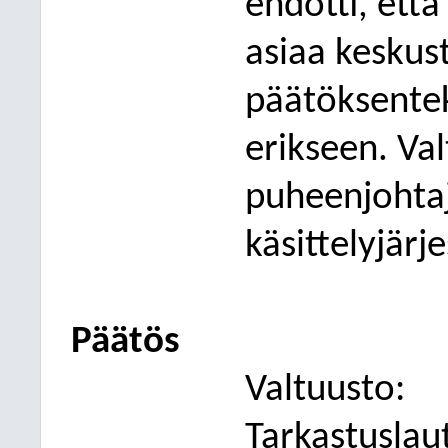
ehdotti, että
asiaa
keskust
päätöksentek
erikseen. Val
puheenjohta
käsittelyjär
Päätös
Valtuusto:
Tarkastusla