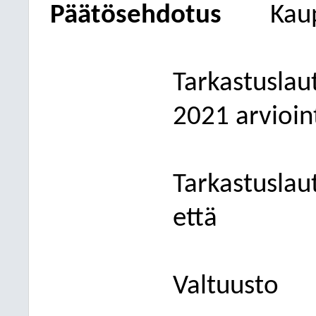
Päätösehdotus
Kaup
Tarkastusla
2021 arvioin
Tarkastuslaut
että
Valtuusto