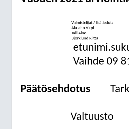
Valmistelijat / lisätiedot:
Ala-aho Virpi
Jalli Aino
Björklund Riitta
etunimi.suk
Vaihde
09
8
Päätösehdotus
Tar
Valtuusto