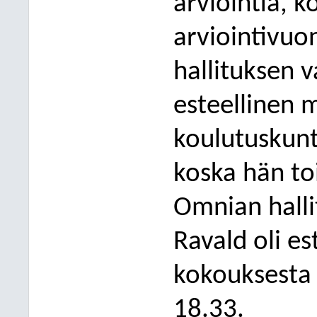
arviointia, 
arviointivu
hallituksen v
esteellinen
koulutuskun
koska hän t
Omnian halli
Ravald
oli es
kokouksest
18.33.