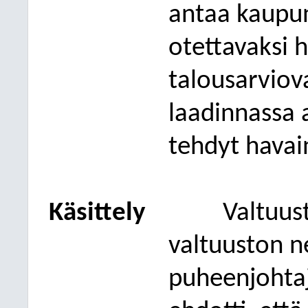
antaa kaupun
otettavaksi 
talousarviov
laadinnassa 
tehdyt havai
Käsittely
Valtuus
valtuuston 
puheenjohta