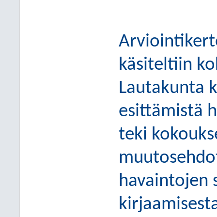
Arviointiker
käsiteltiin k
Lautakunta k
esittämistä 
teki kok
oukse
muutosehdotu
havaintojen 
kirjaamises