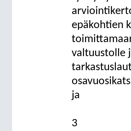
arviointiker
epäkohtien k
toimittamaan
valtuustolle 
tarkastuslau
osavuosikats
ja
3