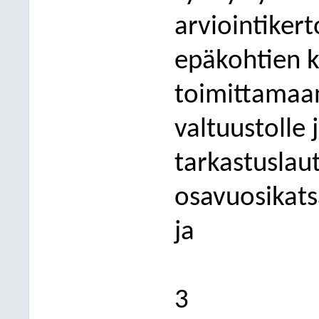
arviointiker
epäkohtien k
toimittamaan
valtuustolle 
tarkastuslau
osavuosikats
ja
3