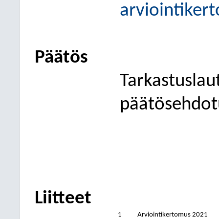
arviointiker
Päätös
Tarkastuslaut
päätösehdotu
Liitteet
1
Arviointikertomus 2021