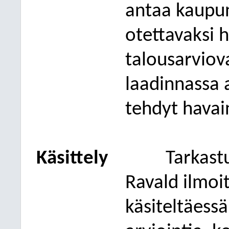
antaa
kaupun
otettavaksi
talousarviov
laadinnassa 
tehdyt havai
Käsittely
Tarkast
Ravald
ilmoit
käsiteltäessä