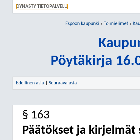
SIIRRY S
DYNASTY TIETOPALVELU
Espoon kaupunki
Toimielimet
Kau
Kaupun
Pöytäkirja 16
Edellinen asia
|
Seuraava asia
§ 163
Päätökset ja kirjelmät