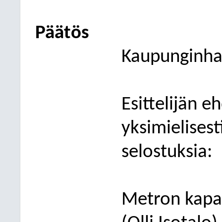
Päätös
Kaupunginhal
Esittelijän e
yksimielises
selostuksia:
Metron kapas