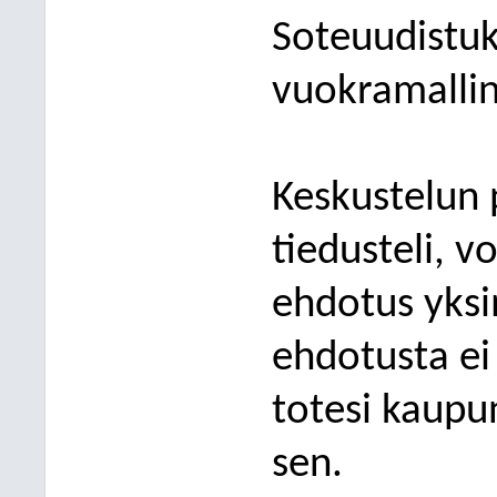
Soteuudistuks
vuokramallin
Keskustelun 
tiedusteli, 
ehdotus yksi
ehdotusta ei
totesi kaupu
sen.