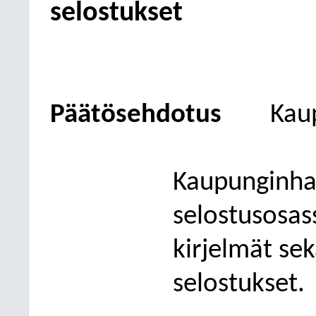
selostukset
Päätösehdotus
Kau
Kaupunginhal
selostusosas
kirjelmät se
selostukset.