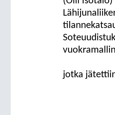
(Olli Isotalo)
Lähijunaliik
tilannekatsau
Soteuudistuks
vuokramallin 
jotka jätetti