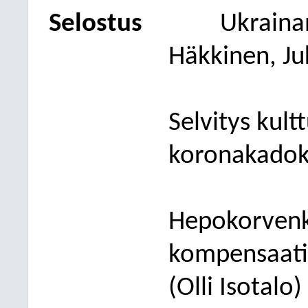
S
elostus
Ukrainan
Häkkinen, Ju
Selvitys kult
koronakadokk
Hepokorvenk
kompensaati
(Olli Isotalo)