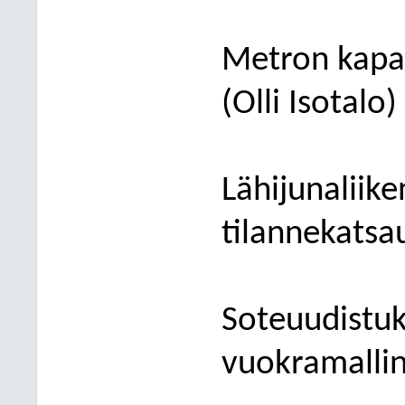
Metron
kapa
(Olli Isotalo)
Lähijunaliik
tilannekatsa
S
oteuudistuks
vuokramalli