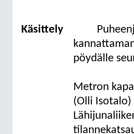
Käsittely
Puheenj
kannattamana
pöydälle
seur
Metron kapas
(Oll
i Isotalo)
Lähijunaliik
tilannekatsau