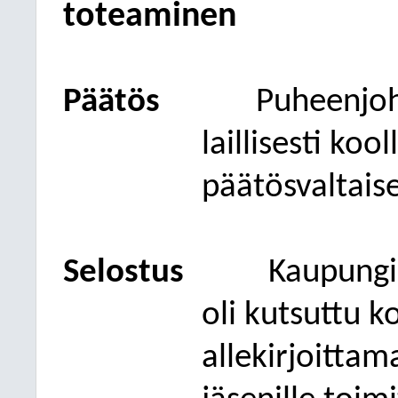
toteaminen
Päätös
Puheenjo
laillisesti koo
päätösvaltaise
Selostus
Kaupungi
oli kutsuttu k
allekirjoittam