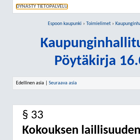
SIIRRY S
DYNASTY TIETOPALVELU
Espoon kaupunki
Toimielimet
Kaupunginha
Kaupunginhallit
Pöytäkirja 16
Edellinen asia |
Seuraava asia
§ 33
Kokouksen laillisuuden