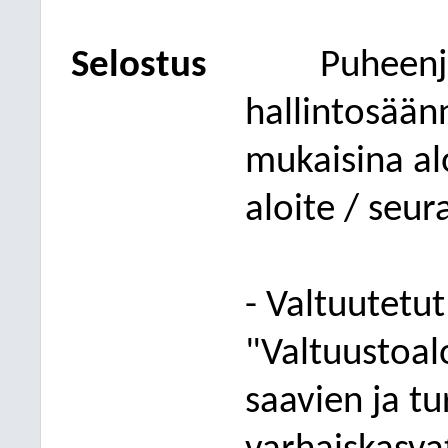
Selostus
Puheenjo
hallintosään
mukaisina alo
aloite
/ seura
-
Valtuutetut
"Valtuustoalo
saavien ja t