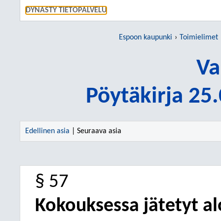
SIIRRY S
DYNASTY TIETOPALVELU
Espoon kaupunki
Toimielimet
Va
Pöytäkirja 25
Edellinen asia
| Seuraava asia
§ 57
Kokouksessa jätetyt al