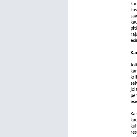
kau
kas
saa
kau
pit
raj
esi
Kan
Jot
kan
kri
sel
joi
per
esi
Kan
kau
kul
res