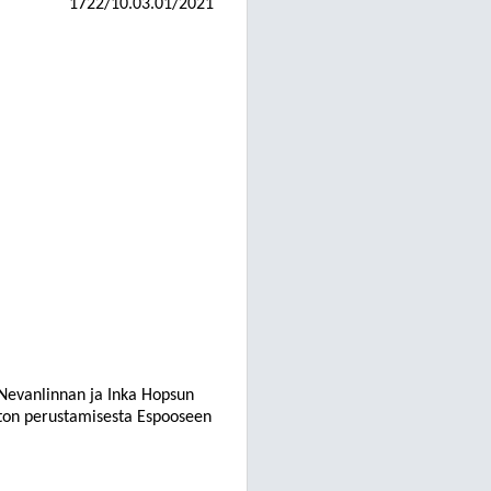
1722/10.03.01/2021
 Nevanlinnan ja Inka
Hopsun
ton per
ustamisesta Espooseen