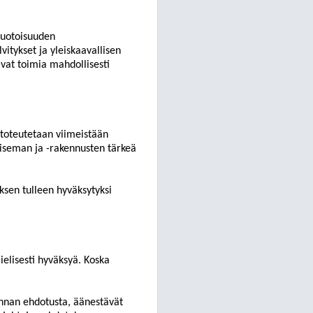
muotoisuuden
itykset ja yleiskaavallisen
ivat toimia mahdollisesti
 toteutetaan viimeistään
aiseman ja -rakennusten tärkeä
ksen tulleen hyväksytyksi
ielisesti hyväksyä. Koska
innan
ehdotusta, äänestävät