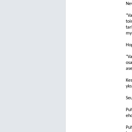
Ne
"
Va
toi
tar
myö
Hop
"
Va
osa
ase
Kes
yks
Seu
P
uh
ehd
Puh