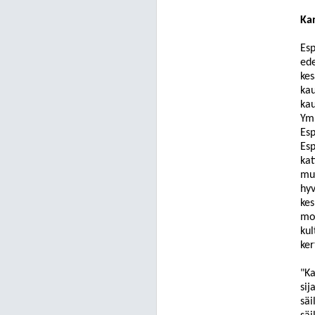
Kan
Esp
ede
kes
kau
kau
Ymp
Es
Esp
kat
muk
hyv
kes
mon
kul
ker
"Ka
sij
säi