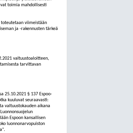
ivat toimia mahdollisesti
s toteutetaan viimeistään
aiseman ja -rakennusten tärkeä
2.2021
valtuustoaloitteen
,
stamisesta tarvittavan
ssa 25.10.2021 § 137 Espoo-
otka kuuluvat seuraavasti:
tta valtuustokauden aikana
 Luonnonsuojelun
llään Espoon kansallisen
joko luonnonarvopuiston
a"
.