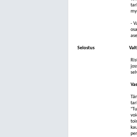
tar
myö
- V
osa
ase
Selostus
Val
Ris
jo
sel
Vas
Täm
tar
"Tu
voi
toi
kau
per