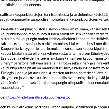
lyttää kaupunkiluontoa ja rakennettua kulttuuriympäristöä laajana,
punkilaisten olohuoneena.
sallisten kaupun
kipuistojen tunnistamisessa ja arvioinnissa käytetään
aavat kaupungeille tasapuolisen kohtelun ja kaupunkipuistojen valtak
Kansallisen kaupunkipuiston sisällön kriteerien mukaan, kansallisen 
kaupunkiluonnon monimuotoisuuden säilyttämisen kannalta tärkeitä 
historian tai kaupungin omien kehitysvaiheiden kannalta merkittäviä
rakennuksineen sekä puistoarkkitehtonisesti ta
i esteettisesti merkitt
Kaupunkikeskeisyyden kriteerin mukaan kansallisen kaupunkipuiston 
kaupunkirakennetta eli alkaa ydinkeskustasta tai heti sen läheisyydes
Laajuuden ja eheyden kriteerin mukaan kansalli
sen kaupunkipuiston t
viherympäristönä riittävän laaja ja häiriötön sekä viher- ja siniraken
kaupunkipuistoa pitkin on mahdollisuus siirtyä kaupunginosasta tois
Ekologisuuden ja jatkuvuuden kriteerien
mukaan on tärkeää, että alu
siirtymisen ja vuorovaikutuksen mahdollistavia ekologisia käytäviä ja e
välittömästi ilman selvää rajaa kaupungin ulkopuolisiin luonnonaluei
maaseu
tuun. "
hde:
https://ym.fi/kansalliset-kaupunkipuistot
oon kaupunkirakenne perustuu viiteen kaupunkikeskukseen ja eroaa n