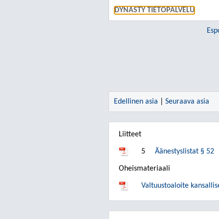
DYNASTY TIETOPALVELU
Esp
Edellinen asia
|
Seuraava asia
Liitteet
5
Äänestyslistat § 52
Oheismateriaali
Valtuustoaloite kansalli