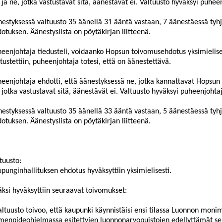
 ja ne, jotka vastustavat
sitä, äänestävät ei. Valtuusto hyväksyi puhe
estyksessä valtuusto
35
äänellä
31
ääntä vastaan,
7
äänestäessä tyhj
otuksen. Äänestyslista on pöytäkirjan liitteenä.
heenjohtaja tiedusteli, voidaanko
Hopsun
toivomus
ehdotus yksimielis
tustettiin, puheenjohtaja totesi, että on äänestettävä
.
eenjohtaja ehdotti, että äänestyksessä ne, jotka kannattavat
Hopsun
 jotka vastustavat sitä, äänestävät ei. Valtuusto hyväksyi puheenjoht
estyksessä valtuusto
35
äänellä
33
ääntä vastaan,
5
äänestäessä tyh
otuksen. Äänestyslista on pöytäkirjan liitteenä.
tuusto:
punginhallituksen ehdotus hyväksyttiin yksimielisesti.
äksi hyväksyttiin seuraavat toivomukset:
altuusto toivoo, että kaupunki käynnistäisi ensi tilassa Luonnon mon
menpideohjelmassa esitettyjen luonnonarvopuistojen edellyttämät selv