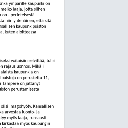
 jonka ympärille kaupunki on
melko laaja, jotta siihen
 on - perinteisestä
a niin yhtenäinen, että sitä
nsallisen kaupunkipuiston
sa
, kuten aloitteessa
ksi voitaisiin selvittää, tulisi
ueen rajausluonnos. Mikäli
malaista kaupunkia on
ipuistoja on pe
rustettu 11,
si Tampere on jättänyt
uiston perustamisesta
 olisi imagohyöty. Kansallisen
ka arvostaa luonto- ja
tyy myös laaja, runsaasti
än kirkastaa myös kaupungin