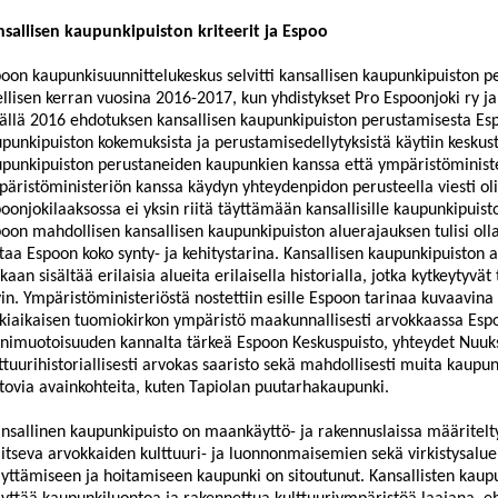
sallisen kaupunkipuiston kriteerit ja Espoo
oon kaupunkisuunnittelukeskus selvitti kansallisen kaupunkipuiston
pe
llisen kerran vuosina 2016-2017, kun yhdistykset Pro
Espoonjoki
ry ja
ällä 2016 ehdotuksen kansallisen kaupunkipuiston perustamisesta Esp
punkipuiston kokemuksista
ja perustamisedellytyksistä käytiin keskus
punkipuiston perustaneiden kaupunkien kanssa että ympäristöminist
äristöministeriön kanssa käydyn
yhteydenpidon perusteella viesti oli
poon
jokilaaksossa
ei yksin riitä täyttämään kansallisille kaupunkipuisto
oon mahdollisen kansallisen kaupunkipuiston aluerajauksen tulisi olla
taa Espoon koko synty- ja kehitystarina. Kansallisen kaupu
nkipuiston 
aan sisältää erilaisia alueita erilaisella historialla, jotka kytkeytyv
in. Ympäristöministeriöstä nostettiin esille Espoon tarinaa kuvaavina
kiaikaisen tuom
iokirkon ympäristö maakunnallisesti arvokkaassa
Esp
imuotoisuuden kannalta tärkeä Espoon Keskuspuisto, yhteydet Nuuksi
ttuurihistoriallisesti arvokas saaristo sekä mahdollisesti muita kaupu
tovia avainkohteita, kuten Tapiolan puutarhakaupunki.
nsallinen kaupunkipuisto on maankäyttö- ja rakennuslaissa määritel
aitseva arvokkaiden kulttuuri- ja luonnonmaisemien sekä virkistysalu
lyttämiseen ja hoitamiseen kaupunki on sitoutunut. Kansallisten kaup