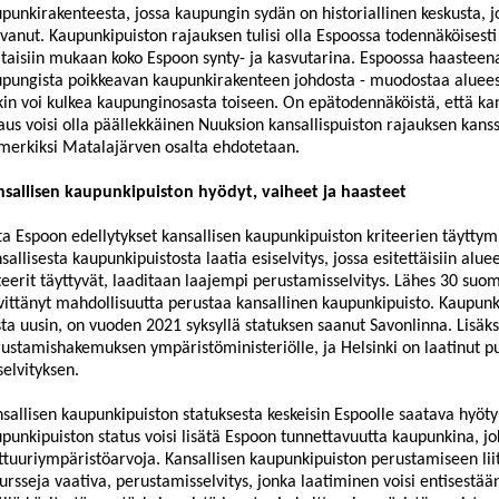
punkirakenteesta, jossa kaupungin sydän on
historiallinen keskusta,
vanut. Kaupunkipuiston rajauksen tulisi olla Espoossa todennäköisesti 
taisiin mukaan koko Espoon synty- ja kasvutarina. Espoossa haasteena
pungista p
oikkeavan kaupunkirakenteen johdosta - muodostaa alueest
kin voi kulkea kaupunginosasta toiseen. On epätodennäköistä, että ka
aus voisi olla päällekkäinen Nuuksion kansallispuiston rajauksen kans
merkiksi Matalajärven osalta ehdotetaan.
sallisen kaupunkipuiston hyödyt, vaiheet ja haasteet
ta Espoon edellytykset kansallisen kaupunkipuiston kriteerien täyttymise
sallisesta kaupunkipui
stosta laatia esiselvitys, jossa esitettäisiin al
teerit täyttyvät, laaditaan laajempi perustamisselvitys. Lähes 30 suo
vittänyt mahdollisuutta perustaa kansallinen kaupunkipuisto. Kaupunk
sta uusin, on vuoden 2021 syksyllä statuksen saanut Savonlinna. Lisäk
ustamishakemuksen ympäristöministeriölle, ja Helsinki on laatinut p
selvityksen.
sallisen kaupunkipuiston statuksesta
keskeisin Espoolle saatava hyöty
punkipuiston status voisi lisätä Espoon tunnettavuutta kaupunkina, jo
ttuuriympäristöarvoja. Kansallisen kaupunkipuiston perustamiseen liit
ursseja vaativa, perustamisselvitys, jonka laatiminen voisi entisestä