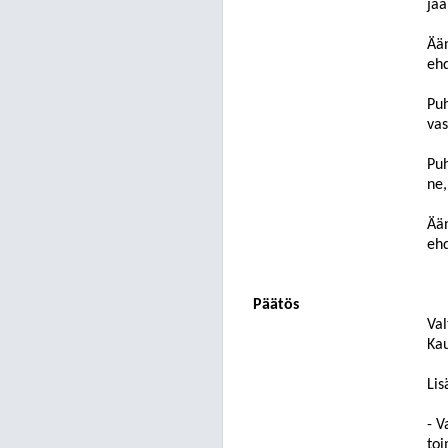
jaa
Ään
ehd
P
u
vas
Puh
ne,
Ään
ehd
Päätös
Val
Kau
Lis
- V
toi