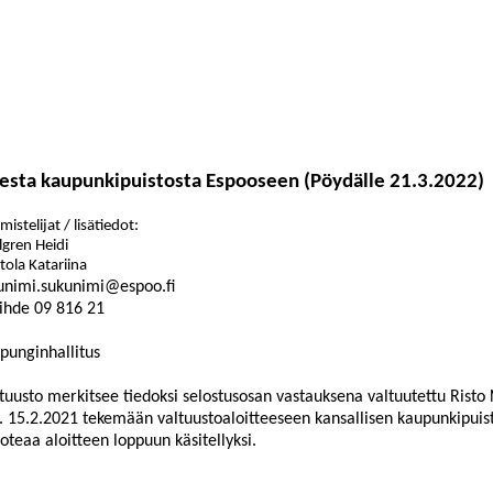
isesta kaupunkipuistosta Espooseen (Pöydälle 21.3.2022)
mistelijat / lisätiedot:
lgren Heidi
tola Katariina
unimi.sukunimi@espoo.fi
ihde
09
816
21
punginhallitus
tuusto merkitsee tiedoksi selostusosan vastauksena valtuutettu Risto
 15.2.2021 tekemään valtuustoaloitteeseen kansallisen kaupunkipuis
toteaa aloitteen loppuun käsitellyksi.