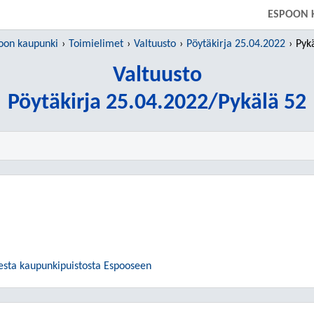
SIIRRY SUORAAN PÄÄSISÄLTÖÖN
ESPOON 
oon kaupunki
Toimielimet
Valtuusto
Pöytäkirja 25.04.2022
Pyk
Valtuusto
Pöytäkirja 25.04.2022/Pykälä 52
sesta kaupunkipuistosta Espooseen