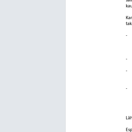
säi
kau
Kan
tak
-
-
-
-
Lä
Esp