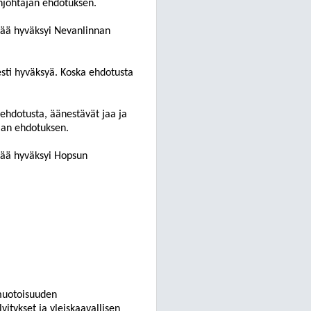
enjohtajan ehdotuksen.
ää hyväksyi
Nevanlinnan
esti hyväksyä. Koska ehdotusta
ehdotusta, äänestävät jaa
ja
ajan ehdotuksen.
jää
hyväksyi
Hopsun
imuotoisuuden
itykset ja yleiskaavallisen