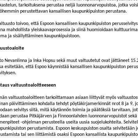
kastelun, tarkoituksena perustaa neljä luonnonarvopuistoa, jotka vois
hemmin perustettavan kansallisen kaupunkipuiston perustana.
altuusto toivoo, että Espoon kansallisen kaupunkipuiston perusselvity
na mahdollista yleiskaavaprosessia ja siinä huomioidaan kulttuurim
ma ja sisällyttäminen kaupunkipuistoon.
tuustoaloite
to Nevanlinna ja Inka Hopsu sekä muut valtuutetut
ovat jä
ttäneet 15.
ssa
esitetään, että Espoo käynnistää kansallisen kaupunkipuiston peru
vityksen.
taus valtuustoaloitteeseen
än valtuustoaloitteen tarkoittamaan asiaan liittyvät myös valtuusto
inan päivittäminen kohdalla tehdyt pöytäkirjamerkinnät
nrot
8 ja 9, j
odaan selvitys siitä, mitä käytännön toimia ja päätöksiä
tarvitaan, jo
daan perustaa Pitkäjärven ja
Finnoonlahden
luonnonarvopuistot sekä
menpiteet -ohjelman perusteella useita uusia suojelukohteita. Selvite
punkipuiston perustamista. Esp
oon keskuspuiston osalta selvitetään 
ustamista tai sen liittämistä osaksi Espoon kansallista
kaupunkipuisto