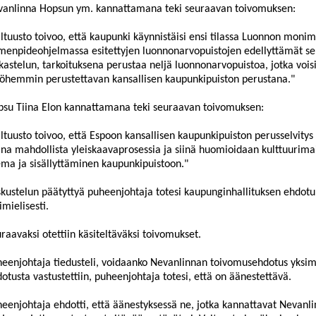
vanlinna
Hopsun
ym. kannattamana teki seuraavan toivomuksen:
ltuusto toivoo, että kaupunki käynnistäisi ensi tilassa Luonnon moni
menpideohjelmassa esitett
yjen luonnonarvopuistojen edellyttämät selv
kastelun, tarkoituksena perustaa neljä luonnonarvopuistoa, jotka vois
hemmin perustettavan kansallisen kaupunkipuiston perustana.
"
su Tiina Elon kanna
ttamana teki seuraavan toivomuksen:
ltuusto toivoo, että Espoon kansallisen kaupunkipuiston perusselvitys
na mahdollista yleiskaavaprosessia ja siinä huomioidaan kulttuurim
ma ja sisällyttämin
en kaupunkipuistoon.
"
kustelun päätyttyä puheenjohtaja totesi kaupunginhallituksen ehdotu
imielisesti.
raavaksi otettiin käsiteltäväksi toivomukset.
eenjohtaja tiedusteli, voidaanko
Nevanlinnan toivomusehd
otus yksim
otusta vastustettiin, puheenjohtaja totesi, että on äänestettävä
.
eenjohtaja ehdotti, että äänestyksessä ne, jotka kannattavat
Nevanl