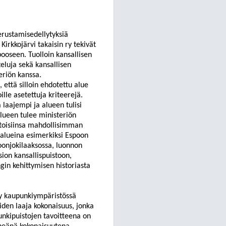
rustamisedellytyksiä
 Kirkkojärvi takaisin ry tekivät
ooseen. Tuolloin kansallisen
teluja sekä kansallisen
eriön kanssa.
, että silloin ehdotettu alue
ille asetettuja kriteerejä.
 laajempi ja alueen tulisi
alueen tulee ministeriön
ät toisiinsa mahdollisimman
 alueina esimerkiksi Espoon
oonjokilaaksossa
, luonnon
on kansallispuistoon,
ngin kehittymis
en historiasta
ty kaupunkiympäristössä
eiden laaja kokona
isuus, jonka
unkipuistojen tavoitteena on