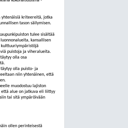
 eheänä kokonaisuutena
-
 yhtenäisiä kriteereitä, jotka
unnallisen tason säilymisen.
kau
punkipuiston tulee sisältää
luonnonalueita, kansallisen
 kulttuuriympäristöjä
äviä puistoja ja viheralueita.
täytyy olla osa
tä.
äytyy olla puisto- ja
teeltaan niin yhtenäinen, että
een.
eelle muodostuu lajiston
ttä alue on jatkuva eli liittyy
siin tai sitä ympäröivään
äin ollen perinteisestä