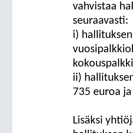
vahvistaa hal
seuraavasti:
i) hallituks
vuosipalkkio
kokouspalkki
ii) hallituks
735 euroa ja
Lisäksi yhtiö