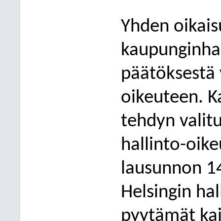
Yhden oikais
kaupunginha
päätöksestä v
oikeuteen. K
tehdyn valit
hallinto-oike
lausunnon 14
Helsingin hal
pyytämät kai