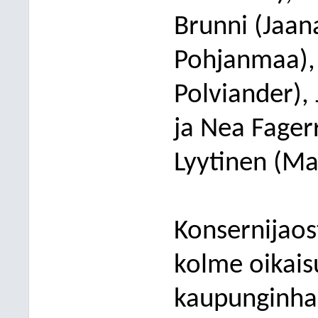
Brunni
(Jaa
Pohjanmaa)
Polviander), 
ja Nea Fagerr
Lyytinen (Ma
Konsernijaos
kolme oikaisu
kaupunginhal