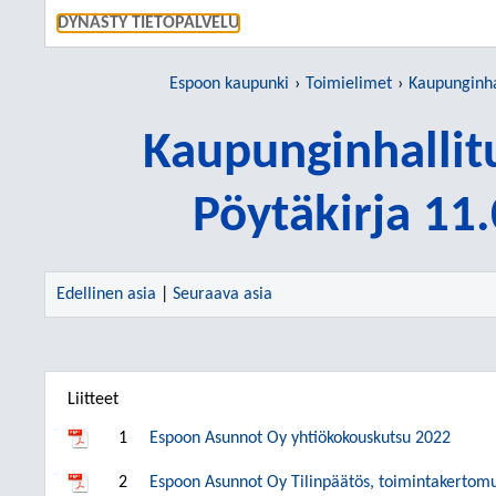
SIIRRY S
DYNASTY TIETOPALVELU
Espoon kaupunki
Toimielimet
Kaupunginha
Kaupunginhallit
Pöytäkirja 11
Edellinen asia
|
Seuraava asia
Liitteet
1
Espoon Asunnot Oy yhtiökokouskutsu 2022
2
Espoon Asunnot Oy Tilinpäätös, toimintakertomu