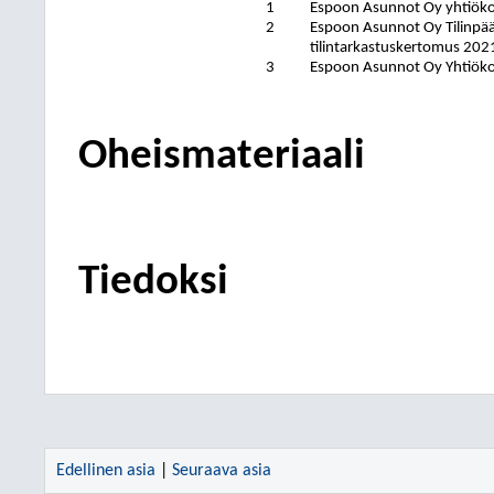
1
Espoon Asunnot Oy yhtiök
2
Espoon Asunnot Oy Tilinpää
tilintarkastuskertomus 202
3
Espoon Asunnot Oy Yhtiöko
Oheismateriaali
Tiedoksi
Edellinen asia
|
Seuraava asia