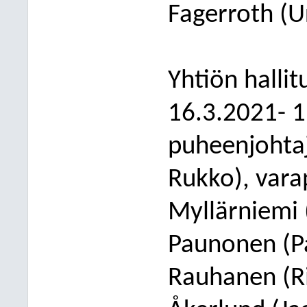
Fagerroth (U
Yhtiön halli
16.3.2021
-
1
puheenjohtaj
Rukko
), var
Myllärniemi
Paunonen (P
Rauhanen (Rii