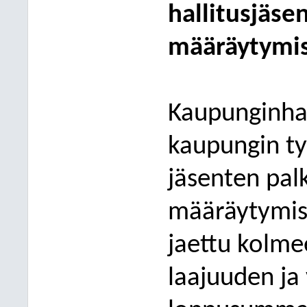
hallitusjäse
määräytymi
Kaupunginhal
kaupungin ty
jäsenten pal
määräytymisp
jaettu kolm
laajuuden ja