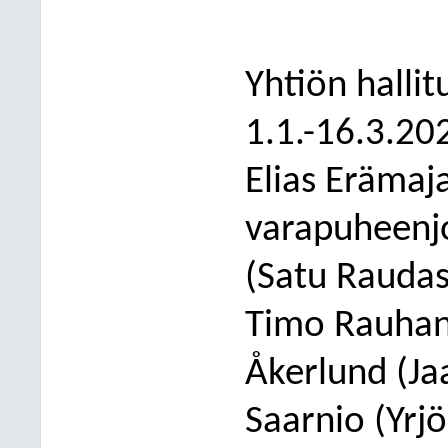
Yhtiön halli
1.1
.-
16.3.202
Elias Erämaj
varapuheenjo
(Satu
Raudas
Timo Rauhanen
Åkerlund (J
Saarnio (Yrjö