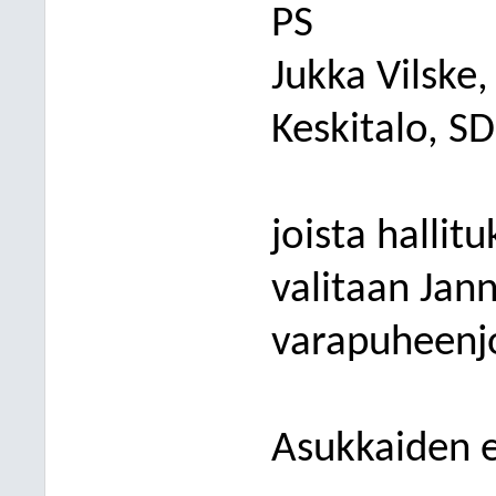
PS
Jukka Vilske
Keskitalo, S
joista hallit
valitaan Jann
varapuheenjoh
Asukkaiden e