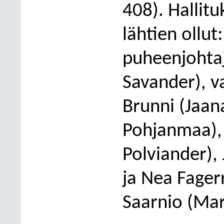
408). Hallit
lähtien ollut:
puheenjohtaj
Savander), v
Brunni
(Jaa
Pohjanmaa), 
Polviander), 
ja Nea Fag
er
Saarnio (Mar