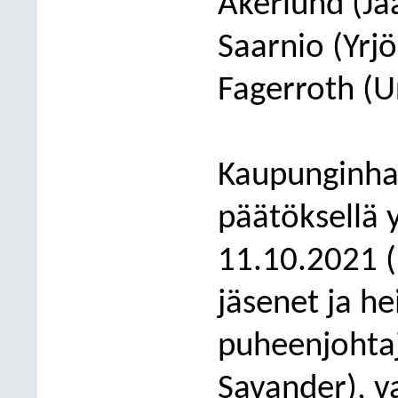
Åkerlund (J
Saarnio (Yrjö
Fagerroth (U
Kaupunginhal
päätöksellä y
11.10.2021 (
jäsenet ja h
puheenjohtaj
Savander), v