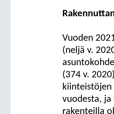
Rakennutta
Vuoden 2021
(neljä v. 202
asuntokohdet
(374 v. 2020
kiinteistöje
vuodesta, j
rakenteilla o