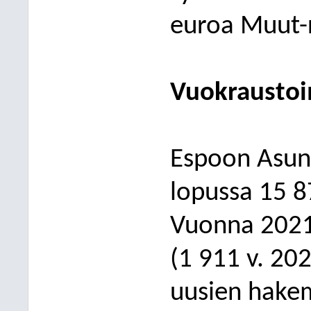
euroa Muut-r
Vuokra
usto
Espoon Asunn
lopussa 15 8
Vuonna 2021
(1 911 v. 202
uusien hake