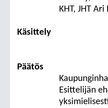
KHT, JHT Ari
Käsittely
Päätös
Kaupunginhal
Esittelijän e
yksimielisest