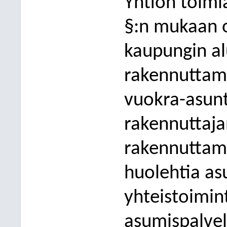
Yhtiön toimi
§:n mukaan o
kaupungin alu
rakennuttami
vuokra-asunt
rakennuttaja
raken
nuttami
huolehtia as
yhteistoimin
asumispalvel