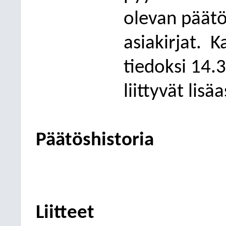
olevan päätö
asiakirjat.
K
tiedoksi 14.
liittyvät l
isäa
Päätöshistoria
Liitteet