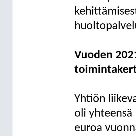
kehittämisest
huoltopalvel
Vuoden 202
toimintake
Yhtiön
liike
oli yhteensä
euroa vuonn