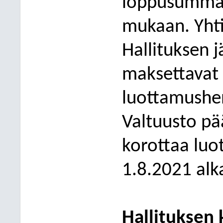
loppusumman
mukaan. Yht
Hallituksen j
maksettavat 
luottamushen
Valtuusto pä
korottaa luo
1.8.2021 alk
Hallituksen 