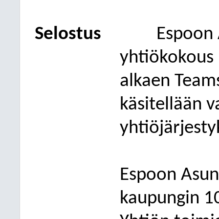
Selostus
Espoon 
yhtiökokous 
alkaen
Team
käsitellään v
yhtiöjärjest
Espoon Asun
kaupun
gin 1