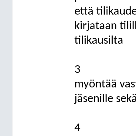
että tilikau
kirjataan tili
tilikausilta
3
myöntää vas
jäsenille sek
4