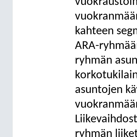
vuokraustoi
vuokranmääri
kahteen segm
ARA-ryhmään
ryhmän
asun
korkotukilai
asuntojen kä
vuokranmääri
Liikevaihdos
ryhmän liiket