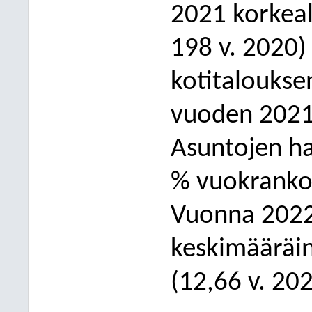
2021 korkeall
198
v. 2020
)
kotitalouksen
vuoden 2021
Asuntojen ha
% vuokranko
Vuonna 2022 
keskimääräi
(12,66 v. 20