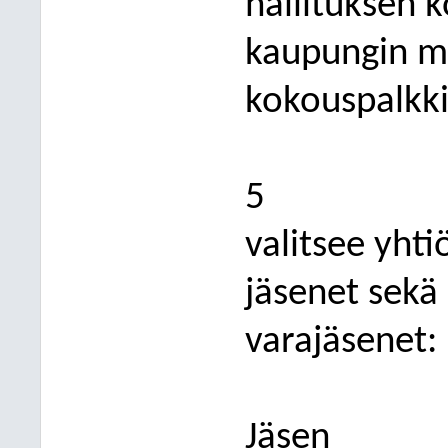
hallituksen k
kaupungin mä
kokouspalkki
5
valitsee yhti
jäsenet sekä
varajäsenet:
Jäsen