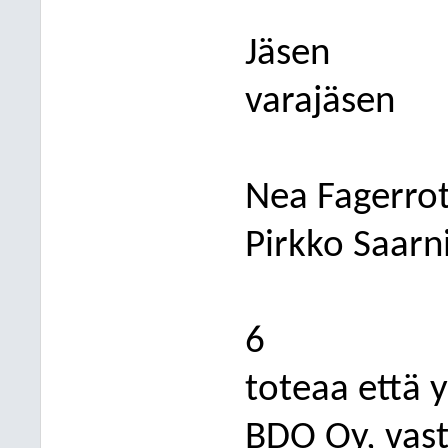
Jäsen
varajäsen
Nea Fagerro
Pirkko Saar
6
toteaa että y
BDO Oy, vastu