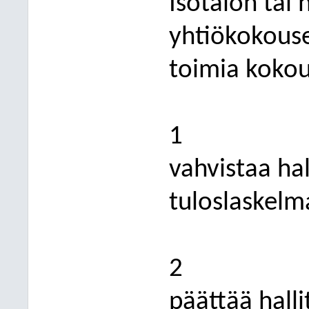
Isotalon tai
yhtiökokouse
toimia kokou
1
vahvistaa ha
tuloslaskelm
2
päättää hall