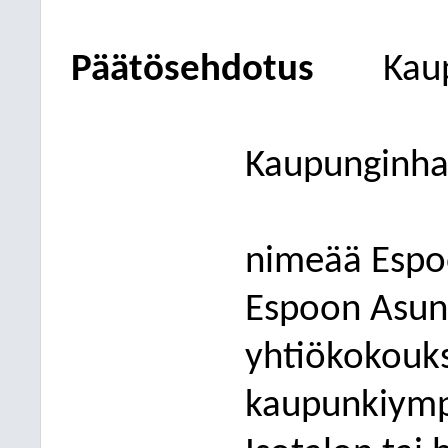
Päätösehdotus
Kau
Kaupunginhal
nimeää Espo
Espoon Asun
yhtiökokouk
kaupunkiympä