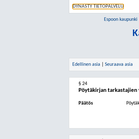
DYNASTY TIETOPALVELU
Espoon kaupunki
K
Edellinen asia
|
Seuraava asia
§ 24
Pöytäkirjan tarkastajien 
Päätös
Pöytäk