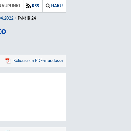
KAUPUNKI
RSS
HAKU
04.2022
Pykälä 24
to
Kokousasia PDF-muodossa