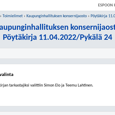
SIIRRY SUORAAN PÄÄSISÄLTÖÖN
ESPOON 
Toimielimet
Kaupunginhallituksen konsernijaosto
Pöytäkirja 11.
aupunginhallituksen konsernijaos
Pöytäkirja 11.04.2022/Pykälä 24
valinta
irjan tarkastajiksi vali
ttiin
Simon Elo
ja
Teemu Lahtinen
.