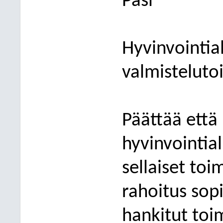
Pasi
Hyvinvointia
valmisteluto
Päättää että
hyvinvointial
sellaiset toim
rahoitus sop
hankitut toim