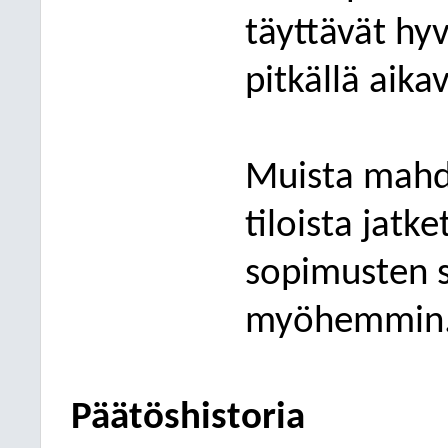
täyttävät hy
pitkällä aikav
Muista mahdo
tiloista jatke
sopimusten s
myöhemmin
Päätöshistoria