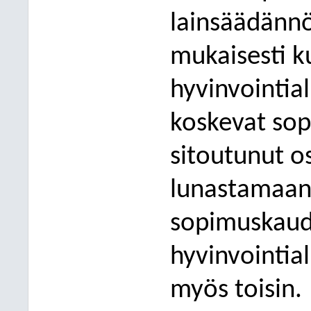
lainsäädänn
mukaisesti ku
hyvinvointial
koskevat sop
sitoutunut o
lunastamaan 
sopimuskaude
hyvinvointia
myös toisin.