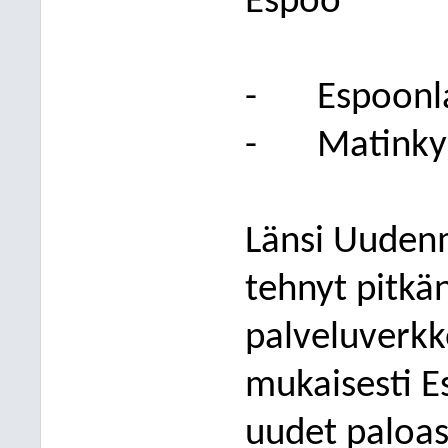
Espoo
-
Espoonl
-
Matinky
Länsi Uudenm
tehnyt pitkän
palveluverkk
mukaisesti E
uudet paloas