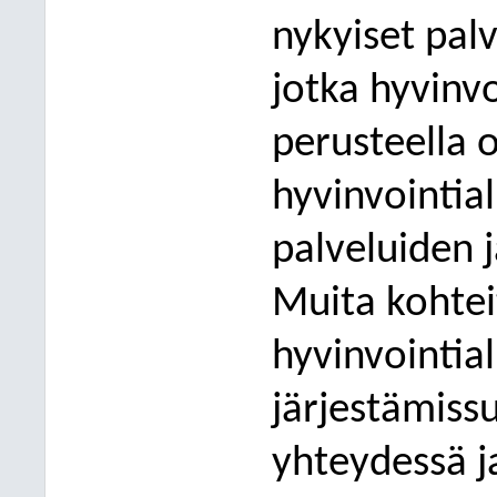
nykyiset pal
jotka hyvinv
perustee
lla 
hyvinvointia
palveluiden j
Muita kohtei
hyvinvointia
järjestämiss
yhteydessä j