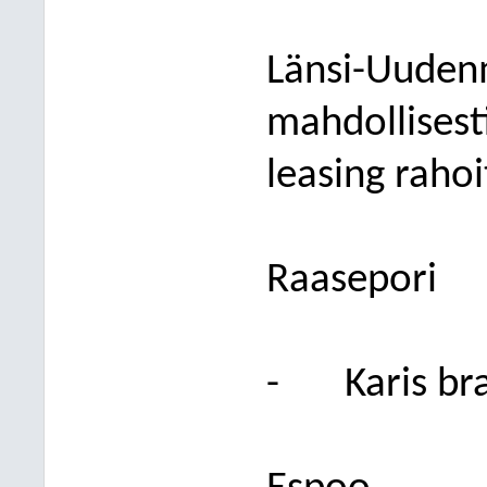
Länsi-Uudenm
mahd
ollises
leasing rahoit
Raasepori
-
Karis br