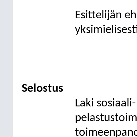
Esittelijän e
yksimielisest
Selostus
Laki sosiaali
pelastustoi
toimeenpanos