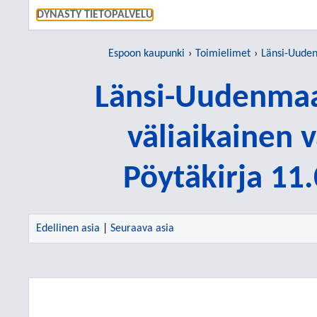
SIIRRY S
DYNASTY TIETOPALVELU
Espoon kaupunki
Toimielimet
Länsi-Uudenmaan hyvinvo
Länsi-Uudenmaa
väliaikainen 
Pöytäkirja 11
Edellinen asia
|
Seuraava asia