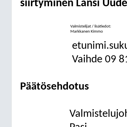
siirtyminen Länsi Uud
Valmistelijat / lisätiedot:
Markkanen Kimmo
etunimi.suk
Vaihde
09
8
Päätösehdotus
Valmistelujo