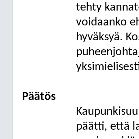
tehty kannate
voidaanko eh
hyväksyä. Ko
puheenjohtaj
yksimielisest
Päätös
Kaupunkisuu
päätti, että