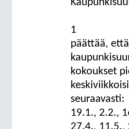
Kaupunkisuu
1
päättää, että
kaupunkisuu
kokoukset pi
keskiviikkois
seuraavasti:
19.1., 2.2., 1
27.4., 11.5.,