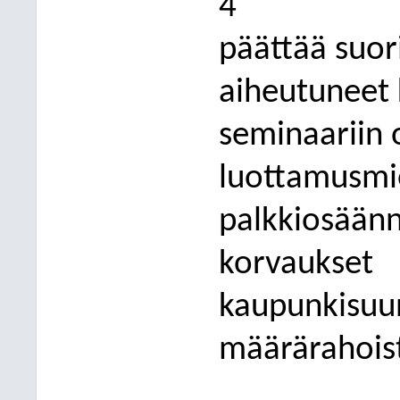
4
päättää suor
aiheutuneet 
seminaariin o
luottamusmie
palkkiosään
korvaukset
kaupun
kisuu
määrärahois