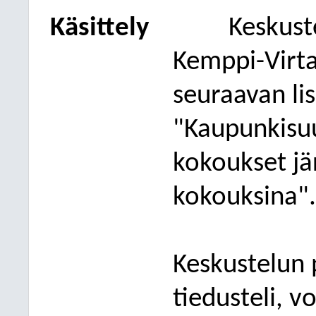
Käsittely
Keskust
Kemppi-Virt
seuraavan li
"Kaupunkisu
kokoukset jä
kokouksina".
Keskustelun 
tiedusteli, 