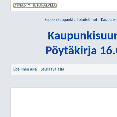
SIIRRY S
DYNASTY TIETOPALVELU
Espoon kaupunki
Toimielimet
Kaupunki
Kaupunkisuun
Pöytäkirja 16
Edellinen asia
|
Seuraava asia