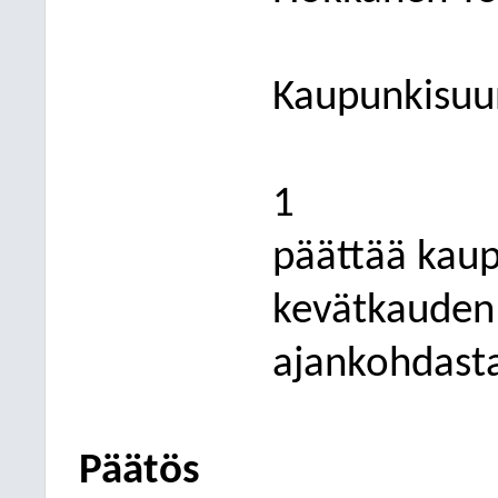
Kaupunkisuu
1
päättää kau
kevätkauden
ajankohdast
Päätös