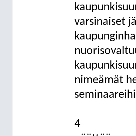
kaupunkisuu
varsinaiset j
kaupunginhal
nuorisovaltu
kaupunkisuun
nimeämät hen
seminaareihi
4