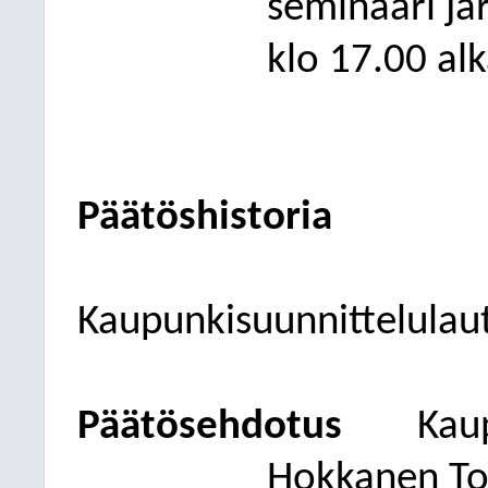
seminaari jär
klo 17.00 al
Päätöshistoria
Kaupunkisuunnittelulau
Päätösehdotus
Kau
Hokkanen To