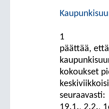
Kaupunkisuu
1
päättää, että
kaupunkisuu
kokoukset pi
keskiviikkois
seuraavasti:
19.1., 2.2., 1