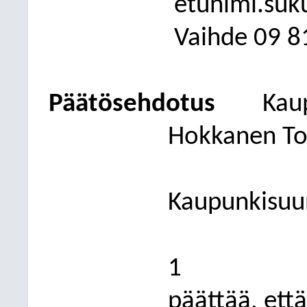
etunimi.suk
Vaihde
09
8
Päätösehdotus
Kau
Hokkanen To
Kaupunkisuu
1
päättää, ett