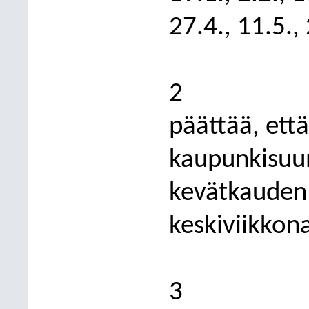
27.4., 11.5., 
2
päättää, että
kaupunkisuu
kevätkauden 
keskiviikkon
3