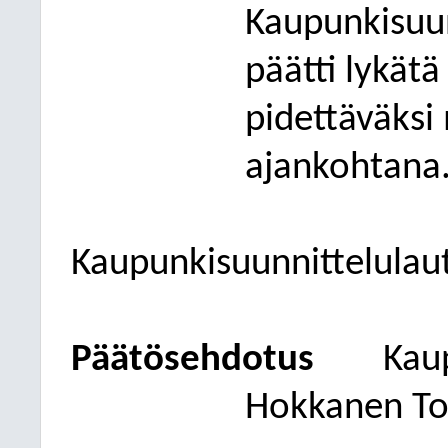
Kaupunkisuu
päätti lykät
pidettäväks
ajankohtana
Kaupunkisuunnittelulau
Päätösehdotus
Kau
Hokkanen To