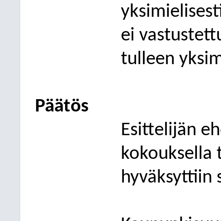
yksimielises
ei vastustett
tulleen yksim
Päätös
Esittelijän 
kokouksella 
hyväksyttiin 