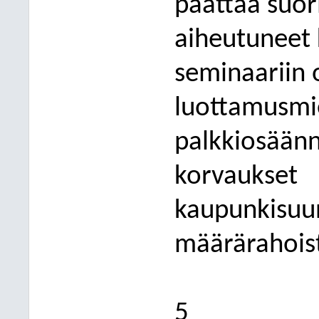
päättää suor
aiheutuneet 
seminaariin o
luottamusmie
palkkiosään
korvaukset
kaupunkisuu
määrärahois
5