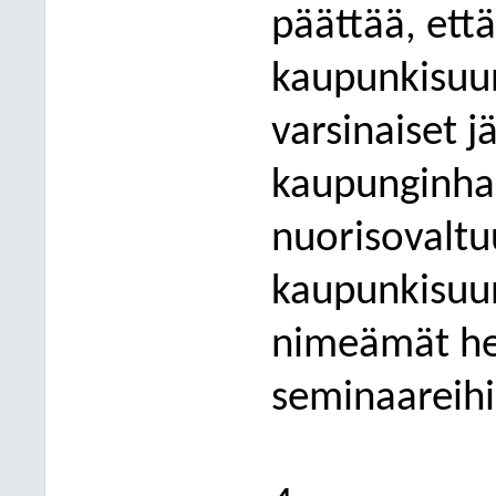
päättää, että
kaupunkisuu
varsinaiset j
kaupunginhal
nuorisovaltu
kaupunkis
uu
nimeämät hen
seminaareihi