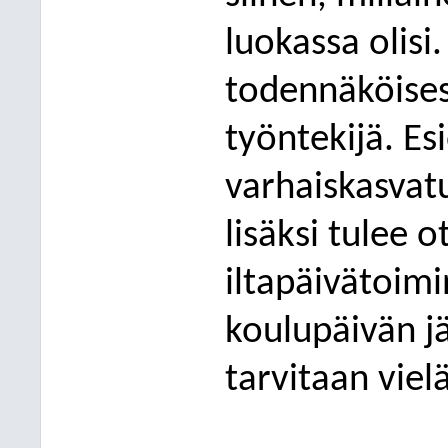
luokassa olisi
todennäköises
työntekijä. Es
varhaiskasvat
lisäksi tulee 
iltapäivätoim
koulupäivä
n j
tarvitaan viel