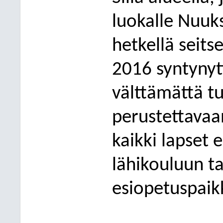
luokalle Nuuks
hetkellä seits
2016 syntynytt
välttämättä tu
perustettavaa
kaikki laps
et 
lähikouluun t
esiopetuspaik