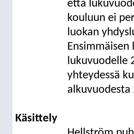
että lukuvuod
kouluun ei per
luokan yhdysl
Ensimmäisen 
lukuvuodelle 
yhteydessä ku
alkuvuodesta
Käsittely
Hellströ
m
p
uh