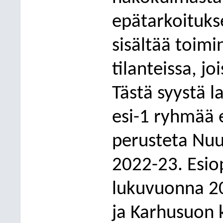
epä
tarkoituks
sisältää toimin
tilanteissa, j
Tästä syystä l
esi-1 ryhmää 
perusteta Nuu
2022-23.
Esio
lukuvuonna 2
ja Karhusuon k