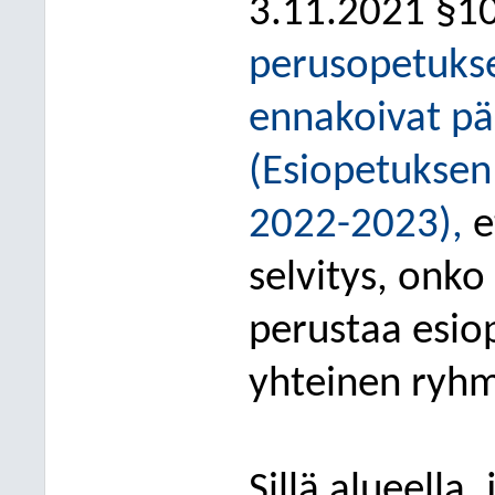
3.11.2021 §1
perusopetukse
ennakoivat pä
(
Esiopetuksen
2022-2023
)
,
e
selvitys, onk
perustaa esio
yhteinen ryh
Sillä alueell