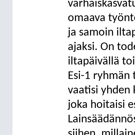
varhaiskasvat
omaava työntek
ja samoin ilta
ajaksi. On to
iltapäivällä t
Esi-1 ryhmän 
vaatisi yhden 
joka hoitaisi 
Lainsäädännös
siihen, millai