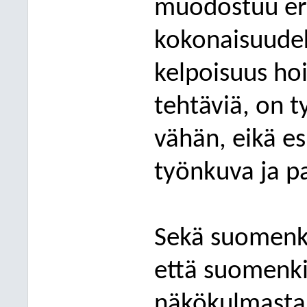
muodostuu erit
kokonaisuudeks
kelpoisuus hoi
tehtäviä, on t
vähän, eikä e
työnkuva ja p
Sekä suomenki
että suomenki
näkökulmasta 