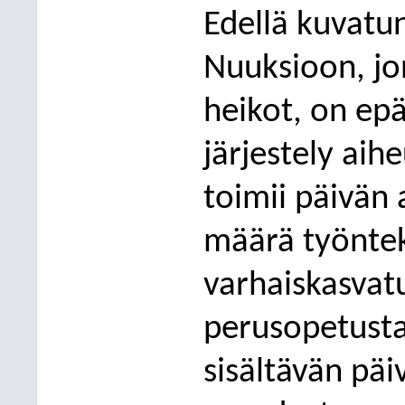
Edellä kuvatu
Nuuksioon, jo
heikot, on ep
järjestely aih
toimii päivän
määrä työntek
varhaiskasvatu
perusopetusta
sisältävän päi