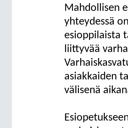
Mahdollisen e
yhteydessä on
esioppilaista
liittyvää
varha
Varhaiskasvatu
asiakkaiden t
välisenä aikan
Esiopetukseen 