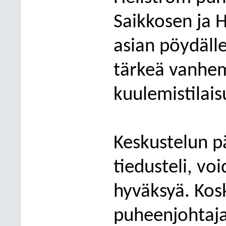
Saikkosen
ja 
asian
p
öydäll
tärkeä vanhe
kuulemistilais
Keskustelun p
tiedustel
i, vo
hyväksyä. Kosk
puheenjohtaja 