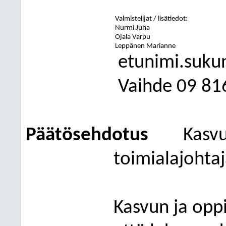
Valmistelijat / lisätiedot:
Nurmi Juha
Ojala Varpu
Leppänen Marianne
etunimi.suku
Vaihde
09
81
Päätösehdotus
Kasvu
toimialajohtaj
Kasvun ja opp