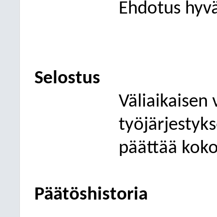
Ehdotus hyväk
Selostus
Väliaikaisen
työjärjestyk
päättää koko
Päätöshistoria