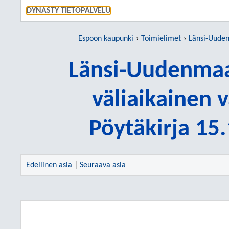
SIIRRY S
DYNASTY TIETOPALVELU
Espoon kaupunki
Toimielimet
Länsi-Uudenmaan hyvinvo
Länsi-Uudenmaa
väliaikainen 
Pöytäkirja 15
Edellinen asia
|
Seuraava asia