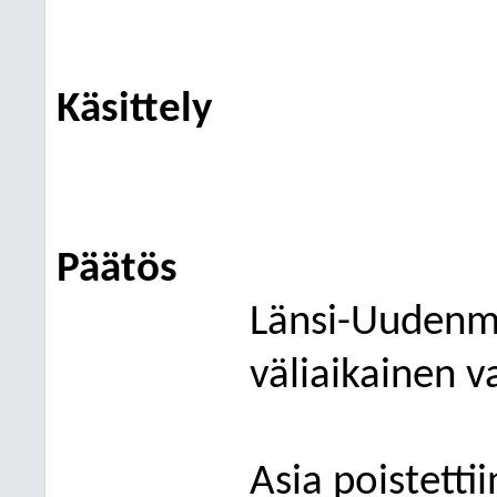
Käsittely
Päätös
Länsi-Uudenm
väliaikainen v
Asia poistettii