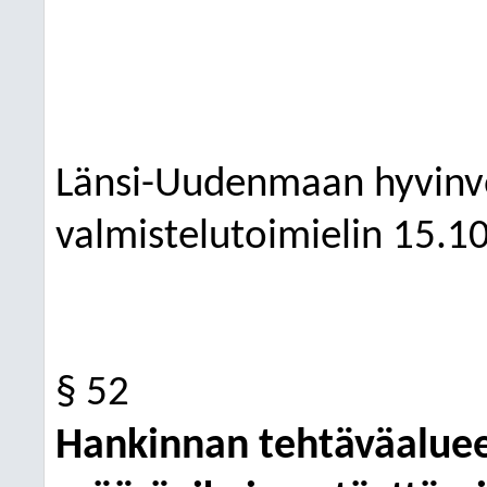
Länsi-Uudenmaan hyvinvo
valmistelutoimielin
15.1
§ 52
Hankinnan tehtäväaluee