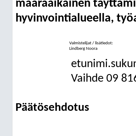
määräaikainen täyttäm
hyvinvointialueella, ty
Valmistelijat / lisätiedot:
Lindberg Noora
etunimi.suku
Vaihde
09
81
Päätösehdotus