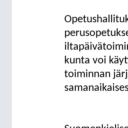
Opetushallitu
perusopetuks
iltapäivätoim
kunta voi käyt
toiminnan jär
samanaikaises