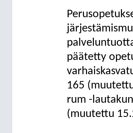
Perusopetukse
järjestämismu
palveluntuotta
päätetty opetu
varhaiskasvat
165 (muutettu
rum -lautakun
(muute
ttu 15