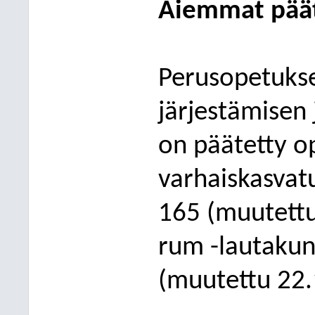
Aiemm
at pää
Perusopetukse
järjestämisen 
on päätetty op
varhaiskasvat
165 (muutettu
rum -lautakun
(muutettu 22