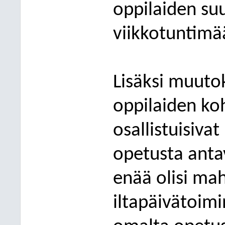
oppilaiden s
viikkotuntimä
Lisäksi muuto
oppilaiden koh
osallistuisiva
opetusta antav
enää olisi mah
iltapäivätoimi