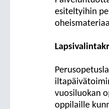
Palveluntuott
esiteltyihin pe
oheismateriaa
Lapsivalintakr
Perusopetusla
iltapäivätoimin
vuosiluokan op
oppilaille ku