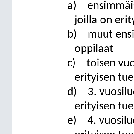
a)
ensimmäis
joilla on eri
b)
muut ens
oppilaat
c)
toisen vuo
eri
tyisen tu
d)
3. vuosilu
erityisen tu
e)
4. v
uosilu