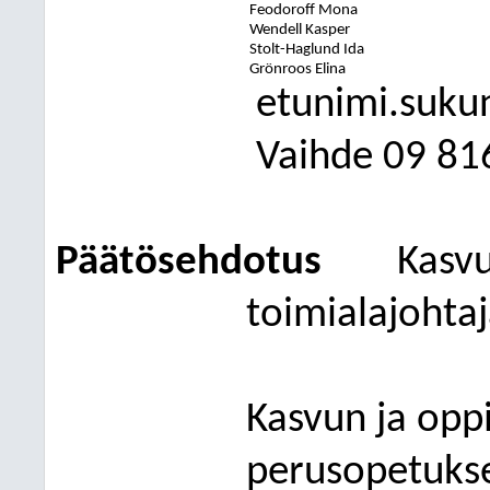
Feodoroff Mona
Wendell Kasper
Stolt-Haglund Ida
Grönroos Elina
etunimi.suku
Vaihde
09
81
Päätösehdotus
Kasvu
toimialajohtaj
Kasvun ja opp
perusopetukse