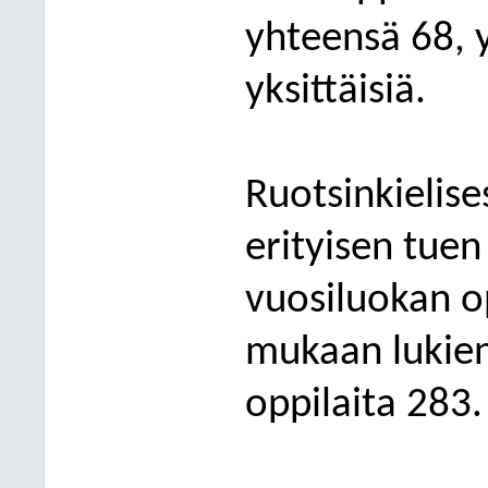
yhteensä 68, y
yksittäisiä.
Ruotsinkielise
erityisen tuen
vuosiluokan op
mukaan lukien
oppilaita 28
3.