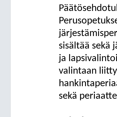
Päätösehdotuk
Perusopetukse
järjestämisper
sisältää sekä 
ja lapsivalint
valintaan liitt
hankintaperia
sekä periaatte