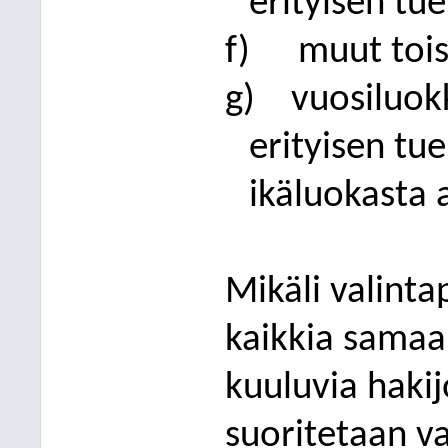
erityisen tu
f)
muut tois
g)
vuosiluok
erityisen tu
ikäluokasta 
Mikäli valinta
kaikkia sama
kuuluvia hakijo
suoritetaan va