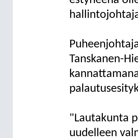
estyneenä olles
hallintojohta
Puheenjohtaja
Tanskanen-Hie
kannattamana
palautusesity
"Lautakunta p
uudelleen valm