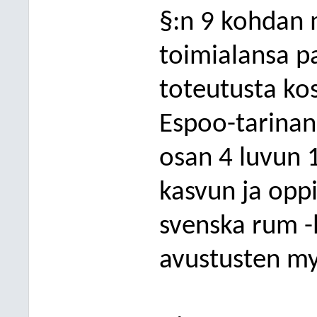
§:n 9 kohdan 
toimialansa pa
toteutusta kos
Espoo-tarinan
osan 4 luvun 
kasvun ja opp
svenska rum -
avustusten my