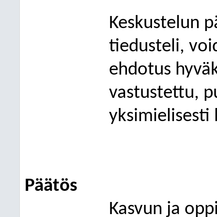
Keskustelun p
tiedusteli, v
ehdotus hyväk
vastustettu,
p
yksimielisesti
Päätös
Kasvun ja opp