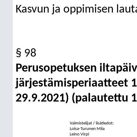
Kasvun ja oppimisen lau
§ 98
Perusopetuksen iltapäi
järjestämisperiaatteet 1
29.9.2021) (palautettu 
Valmistelijat / lisätiedot:
Loisa-Turunen Miia
Leino Virpi