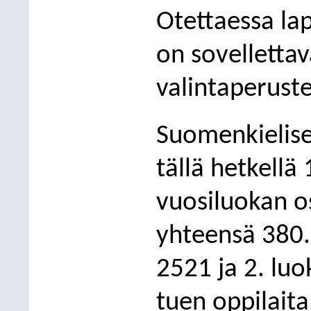
Otettaessa lap
on sovelletta
valintaperuste
Suomenkielise
tällä hetkellä 
vuosiluokan os
yhteensä 380.
2521 ja
2. luo
tuen oppilaita