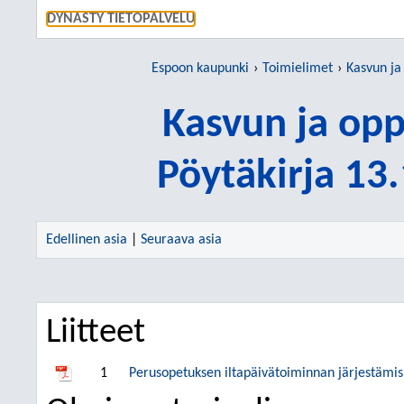
SIIRRY S
DYNASTY TIETOPALVELU
Espoon kaupunki
Toimielimet
Kasvun ja
Kasvun ja op
Pöytäkirja 13
Edellinen asia
|
Seuraava asia
Liitteet
1
Perusopetuksen iltapäivätoiminnan järjestämis