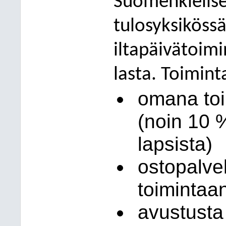
Suomenk
ieli
tulosyksiköss
iltapäivätoimi
lasta. Toimint
omana to
(noin
10
%
lapsista)
ostopalve
toimintaan
avustusta