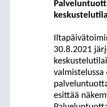
Palveluntuotta
keskustelutil
Iltapäivätoimi
30.8.2021 järj
keskustelutil
a
valmistelussa o
palveluntuotta
esittää näkemy