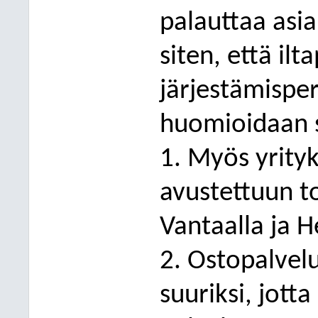
palauttaa asia
siten, että il
järjestämisper
huomioidaan s
1. Myös yrityk
avustettuun t
Vantaalla ja H
2. Ostopalvelu
suuriksi, jot