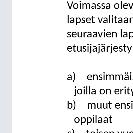
Voimassa olev
lapset valitaa
seuraavien lap
etusijajärjest
a)
ensimmäis
joilla on eri
b)
muut ens
oppilaat