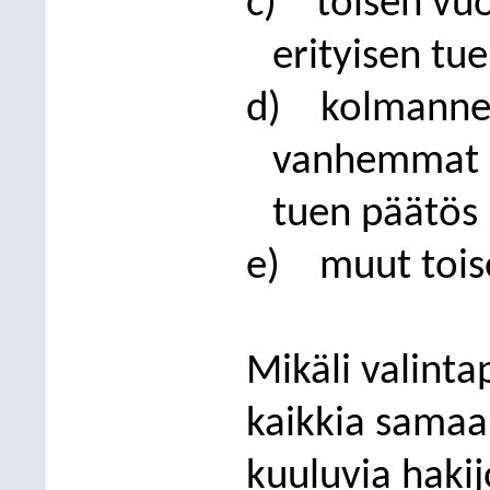
c)
toisen vuo
erityisen tu
d)
kolmannen
vanhemmat op
tuen päätös
e)
muut tois
Mikäli valinta
kaikkia samaa
kuuluvia hakijo