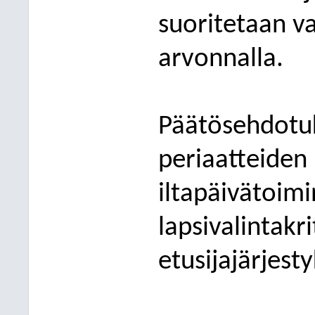
suoritetaan va
arvonnalla.
Päätösehdotu
periaatteiden
iltapäivätoim
lapsivalintakr
etusijajärjest