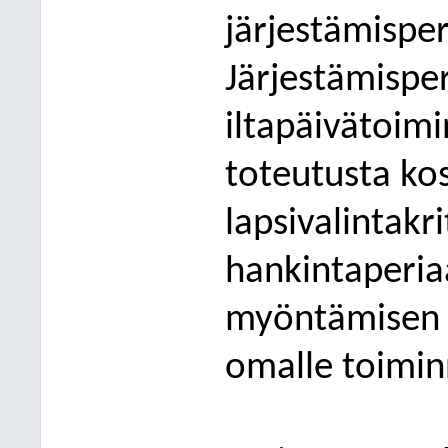
järjestämisper
Järjestämisper
iltapäivätoimi
toteutusta ko
lapsivalintakri
hankintaperia
myöntämisen p
omalle toimin