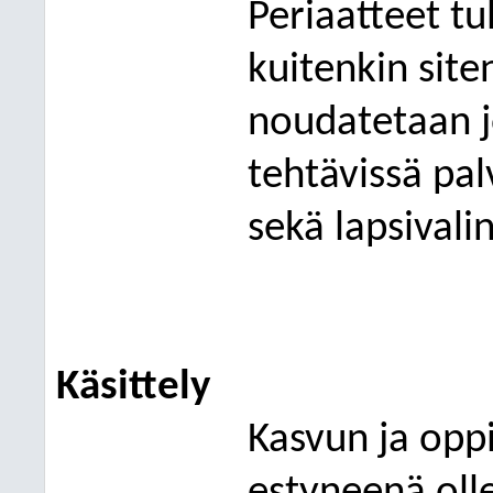
Periaatteet t
kuitenkin site
noudatetaan j
tehtävissä pal
sekä lapsivali
Käsittely
Kasvun ja opp