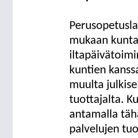
Perusopetusla
mukaan kunta 
iltapäivätoimi
kuntien kanssa
muulta julkisel
tuottajalta. K
antamalla täh
palvelujen tuo