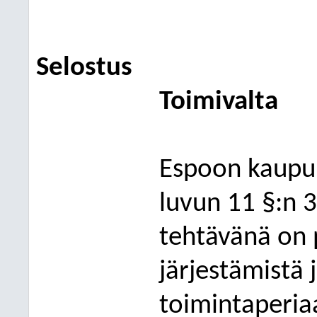
Selostus
Toimivalta
Espoon kaupun
luvun 11 §:n
tehtävänä on 
järjestämistä 
toimintaperiaa