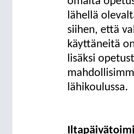
omalta opetust
lähellä
oleval
siihen, että v
käyttäneitä on
lisäksi opetu
mahdollisimm
lähikoulussa.
Iltapäivätoim