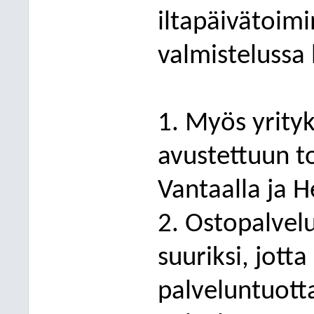
iltapäivätoim
valmistelussa
1. Myös yrityk
avustettuun t
Vantaalla ja H
2. Ostopalvel
suuriksi, jot
palveluntuott