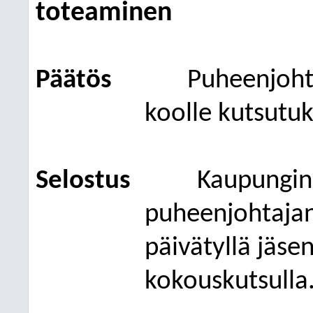
toteaminen
Päätös
Puheenjoh
koolle kutsutuk
Selostus
Kaupunginh
puheenjohtajan
päivätyllä jäsen
kokouskutsulla