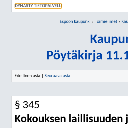
SIIRRY S
DYNASTY TIETOPALVELU
Espoon kaupunki
Toimielimet
Kau
Kaupun
Pöytäkirja 11
Edellinen asia |
Seuraava asia
§ 345
Kokouksen laillisuuden 