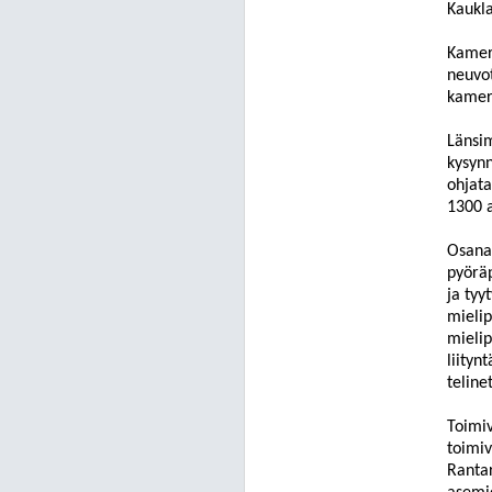
Kaukl
Kamera
neuvot
kamer
Länsim
kysynn
ohjata
1300 
Osana 
pyöräp
ja tyy
mieli
mielip
liityn
teline
Toimiv
toimiv
Ranta