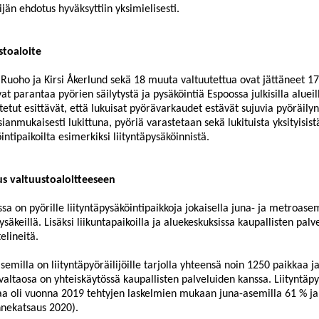
lijän ehdotus hyväksyttiin yksimielisesti.
stoaloite
Ruoho ja Kirsi Åkerlund sekä
18 muuta
valtuutettua ovat jättäneet 17
at parantaa pyörien säilytystä ja pysäköintiä Espoossa julkisilla alueill
tetut esittävät, että lukuisat pyörävarkaudet estävät sujuvia pyöräily
asianmukaisesti lukittuna, pyöriä varastetaan sekä lukituista yksityisistä 
intipaikoilta esimerkiksi liityntäpysäköinnistä.
us valtuustoaloitteeseen
sa on pyörille liityntäpysäkö
intipaikkoja jokaisella juna- ja metroas
ysäkeillä. Lisäksi liikuntapaikoilla ja aluekeskuksissa kaupallisten pal
elineitä.
semilla on liityntäpyöräilijöille tarjolla yhteensä noin 1250 paikkaa
ja
 valtaosa on yhteiskäytössä kaupallisten palveluiden kanssa. Liityntä
a oli vuonna 2019 tehtyjen laskelmien mukaan juna-asemilla 61 % j
nnekatsaus 2020)
.