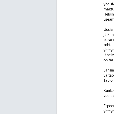
yhdist
maksul
Helsin
useamm
Uusia 
jälki
parann
kohte
yhteyd
läheis
on tar
Länsim
valtao
Tapiol
Runkol
v
uonna
Espoon
yhteyd