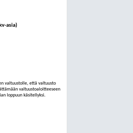
kv-asia)
 valtuustolle, että valtuusto
ättämään valtuustoaloitteeseen
an loppuun käsitellyksi.