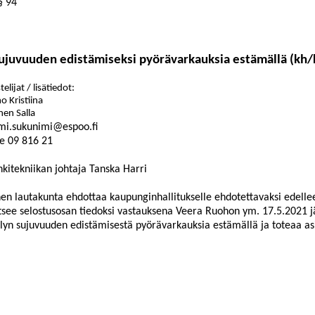
§ 94
sujuvuuden edistämiseksi pyörävarkauksia estämällä (kh/
elijat / lisätiedot:
o Kristiina
en Salla
mi.sukunimi@espoo.fi
e
09
816
21
kitekniikan johtaja Tanska Harri
en lautakunta ehdottaa kaupunginhallitukselle ehdotettavaksi edelleen
see selostusosan tiedoksi vastauksena Veera
Ruohon ym. 17.5.2021 j
lyn sujuvuuden edistämisestä pyörävarkauksia estämällä ja toteaa asi