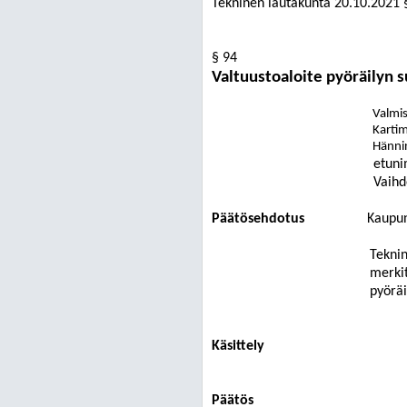
Tekninen lautakunta
20.10.2021
§ 94
Valtuustoaloite pyöräilyn 
Valmist
Kartim
Hännin
etuni
Vaihd
Päätösehdotus
Kaupun
Teknin
merkit
pyöräi
Käsittely
Päätös