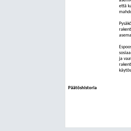
asemi
että k
mahdol
Pysäkö
rakent
asema
Espoos
sosiaa
ja vaa
rakent
käytös
Päätöshistoria