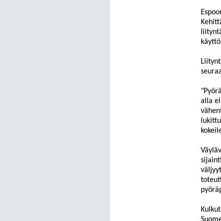
Espoon
Kehitt
liityn
käyttö
Liityn
seura
"Pyörä
alla e
vähen
lukitt
kokeil
Väyläv
sijain
väljyyt
toteu
pyöräp
Kulkut
Suom