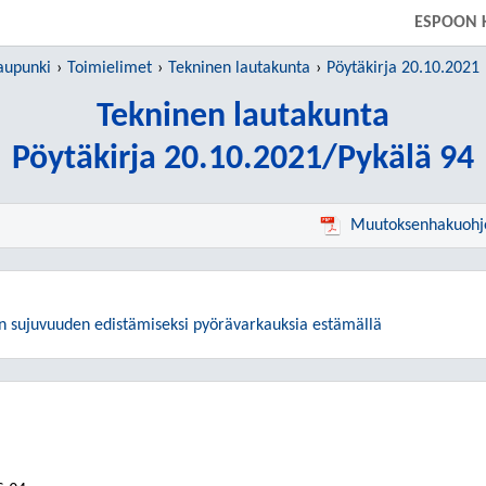
SIIRRY SUORAAN PÄÄSISÄLTÖÖN
ESPOON 
aupunki
Toimielimet
Tekninen lautakunta
Pöytäkirja 20.10.2021
Tekninen lautakunta
Pöytäkirja 20.10.2021/Pykälä 94
Muutoksenhakuohj
yn sujuvuuden edistämiseksi pyörävarkauksia estämällä