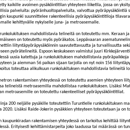
etty kaikille avoimen pysäköintitilan yhteyteen liiketila, jossa on yksi
lisia palveluita: pyöränhuoltopalveluita, valv
ottua pyöräpysäköintiä s
gin kaupunki suunnittelee rakenteellisia pyöräpysäköintitiloja tilava
alle kehittyvälle nykyiselle juna- ja metroasemalle.
runkolukituksen mahdollistavia telineitä
on toteutettu mm. Keraan ja 
mmäiseen on toteutettu myös pyöräkatos. Leppävaaran asematunneli
ettiin liityntäpyöräpysäköinnin saavutettavuutta ja turvallisuutta sek
eseen pyörätelineitä. Espoon keskukseen valmistui juuri Kirkkojärven
essä uusia katettuja ja runkolukituksen mahdollistavia pyöräpaikkoj
yyteen ja aiemman 56 paikan sijaan tarjolla on nyt noin 156 liity
ntäpy
koitus toteuttaa alikulkuun runkolukituksen mahdollistavia telineitä 
etron rakentamisen yhteydessä on toteutettu asemien yhteyteen liity
sa telineistä metro
asemilla mahdollistaa runkolukituksen. Lisäksi Ma
an metroasemille on toteutettu rakenteelliset pyöräpysäköintitilat.
inja 200 neljälle pysäkille toteutettiin Turuntielle runkolukituksen ma
 2020. Lisäksi Raide-Jokerin pysäkkien yhteyteen toteutetaan ja on to
 kaupunkiradan rakentamisen yhteydessä on tarkoitus kehittää liity
essä. Erityisesti kehittämistarpeita joko laa
dussa tai määrässä on tunn