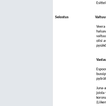
Esitte
Selostus
Valtuu
Veera 
haluav
valtuu
olisi 
pysäkö
Vasta
Espoos
bussip
pyörät
Juna-a
joista
korona
(Liike