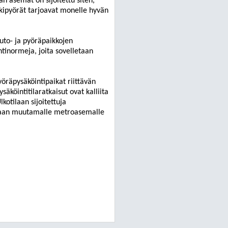
n asemat on sijoitettu siten,
nkipyörät tarjoavat monelle hyvän
uto- ja pyöräpaikkojen
tinormeja, joita sovelletaan
öräpysäköintipaikat riittävän
äköintitilaratkaisut ovat kalliita
kotilaan sijoitettuja
tamaan muutamalle metroasemalle