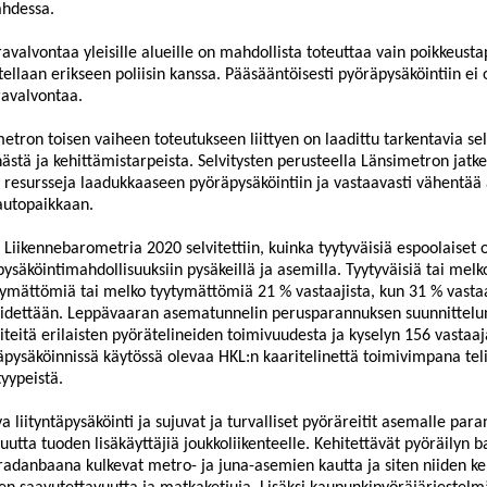
ahdessa.
valvontaa yleisille alueille on mahdollista toteuttaa vain poikkeusta
ellaan erikseen poliisin kanssa. Pääsääntöisesti
pyöräpysäköintiin ei 
avalvontaa.
etron toisen vaiheen toteutukseen liittyen on laadittu tarkentavia sel
ästä ja kehittämistarpeista. Selvitysten perusteella Länsimetron jatke
 resursseja laadukkaaseen pyöräpysäköintiin ja vastaavasti vähentää
autopaikkaan.
Liikennebarometria 2020 selvitettiin, kuinka tyytyväisiä espoolaiset 
ysäköintimahdollisuuksiin p
ysäkeillä ja asemilla. Tyytyväisiä tai melk
tymättömiä tai melko tyytymättömiä 21 % vastaajista, kun 31 % vastaa
pidettään. Leppävaaran asematunnelin perusparannuksen suunnittelu
iteitä erilaisten pyörätelineiden toimivuudesta ja kyselyn 156 vastaaj
täpysäköinnissä käytössä olevaa HKL:n kaaritelinettä toimivimpana tel
tyypeistä.
a liit
yntäpysäköinti ja sujuvat ja turvalliset pyöräreitit asemalle par
uutta tuoden lisäkäyttäjiä joukkoliikenteelle. Kehitettävät pyöräilyn
radanbaana kulkevat metro- ja juna-asemien kautt
a ja siten niiden 