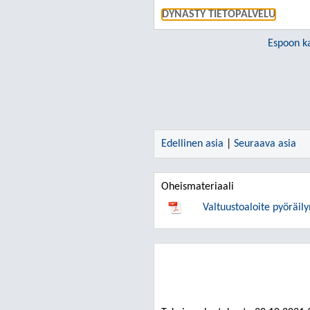
DYNASTY TIETOPALVELU
Espoon k
Edellinen asia
|
Seuraava asia
Oheismateriaali
Valtuustoaloite pyöräil