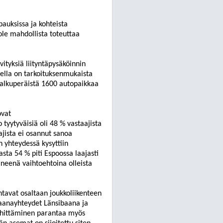
pauksissa ja kohteista
ole mahdollista toteuttaa
vityksiä liityntäpysäköinnin
ella on ta
rkoituksenmukaista
 alkuperäistä 1600 autopaikkaa
ovat
o tyytyväisiä oli 48 % vastaajista
jista ei osannut sanoa
n yhteydess
ä kysyttiin
asta 54 % piti Espoossa laajasti
ineenä vaihtoehtoina olleista
antavat osaltaan joukkoliikenteen
 baanayhteydet Länsibaana ja
kehittäminen parantaa myös