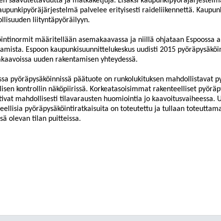
en
saavutettavuutta ja matkaketjuja. Lisäksi kaupunkipyöräjärjestelmä
aupunkipyöräjärjestelmä palvelee erityisesti raideliikennettä. Kaupu
lisuuden liityntäpyöräilyyn.
intinormit määritellään asemakaavassa ja niillä ohjataan Espoossa a
amista. Espoon kaupunkisuunnittelukeskus uudisti 2015 pyöräpysäköin
kaavoissa uuden
rakentamisen yhteydessä.
sa pyöräpysäköinnissä päätuote on runkolukituksen mahdollistavat py
lisen kontrollin näköpiirissä. Korkeatasoisimmat rakenteelliset pyöräpys
tivat ma
hdollisesti tilavarausten huomiointia jo kaavoitusvaiheessa. Ul
eellisia pyöräpysäköintiratkaisuita on toteutettu ja tullaan toteut
sä olevan tilan puitteissa.