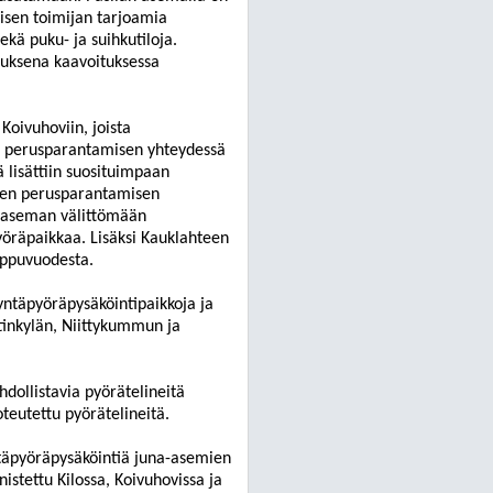
tyisen toimijan tarjoamia
ekä puku- ja suihkutiloja.
rauksena kaavoituksessa
Koivuhoviin, joista
n perusparantamisen yhteydessä
ä lisättiin suosituimpaan
tien perusparantamisen
a aseman välittömään
öräpaikkaa. Lisäksi Kauklahteen
loppuvuodesta.
ntäpyöräpysäköintipaikkoja ja
tinkylän, Niittykummun ja
hdollistavia pyörätelineitä
teutettu pyörätelineitä.
ntäpyöräpysäköintiä juna-asemien
istettu Kilossa, Koivuhovissa ja