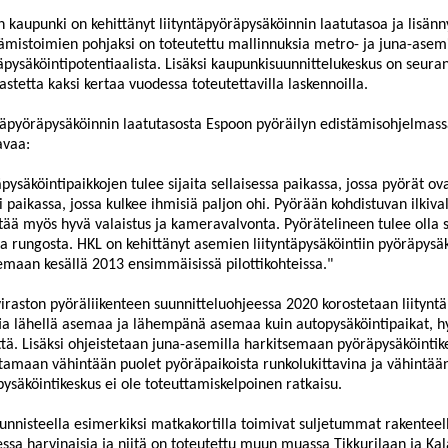
 kaupunki on kehittänyt liityntäpyöräpysäköinnin laatutasoa ja lisänny
ämistoimien pohjaksi on toteutettu
mallinnuksia metro- ja juna-asem
täpysäköintipotentiaalista. Lisäksi kaupunkisuunnittelukeskus on
seuran
astetta kaksi kertaa vuodessa toteutettavilla laskennoilla.
täpyöräpysäköinnin laatutasosta Espoon pyöräilyn edistämisohjelmas
avaa:
pysäköintipaikkojen tulee sijaita sellaise
ssa paikassa, jossa pyörät
ova
li paikassa, jossa kulkee ihmisiä paljon
ohi. Pyörään kohdistuvan ilkiva
tää
myös hyvä valaistus ja kameravalvonta. Pyörätelineen tulee olla s
ua rungosta. HKL on kehittänyt asemien liityntäpysäköintiin
pyöräpysäk
emaan kesällä 2013 ensimmäisissä pilottikohteissa."
iraston pyöräliikenteen suunnitteluohjeessa 2020 korostetaan liitynt
ä
tia lähellä asemaa ja lähempänä asemaa kuin autopysäköintipaikat, hy
tä. Lisäksi
ohjeistetaan juna-asemilla harkitsemaan pyöräpysäköintik
ttamaan vähi
ntään puolet pyöräpaikoista runkolukittavina ja vähintään
ysäköintikeskus ei ole toteuttamiskelpoinen ratkaisu.
unnisteella esimerkiksi matkakortilla toimivat suljetummat rakenteell
e
ssa harvinaisia ja niitä on toteutettu muun muassa Tikkurilaan ja K