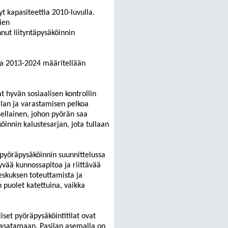
t kapasiteettia 2010-luvulla.
ien
nut liityntäpysäköinnin
sa 2013-2024 määritellään
t hyvän sosiaalisen kontrollin
llan ja varastamisen pelkoa
ellainen,
johon
pyörän saa
öinnin kalustesarjan, jota tullaan
pyöräpysäköinnin suunnittelussa
vää kunnossapitoa ja riittävää
eskuksen toteuttamista ja
 puolet katettuina, vaikka
iset pyöräpysäköintitilat ovat
alasatamaan. Pasilan asemalla on