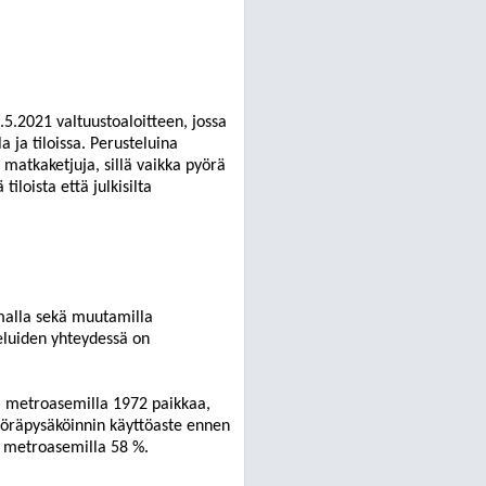
.5.2021 valtuustoaloitteen, jossa
a ja tiloissa. Perusteluina
n matkak
etjuja, sillä vaikka pyörä
tiloista että julkisilta
emalla sekä muutamilla
veluiden yhteydessä on
 metroasemilla 1972 paikkaa,
pyöräpysäköinnin käyttöaste ennen
a metroasemilla 58 %.