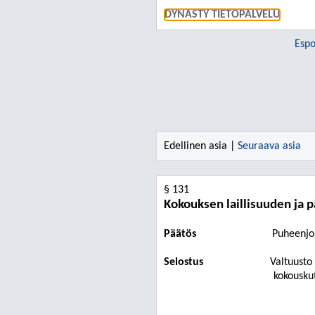
DYNASTY TIETOPALVELU
Espo
Edellinen asia |
Seuraava asia
§ 131
Kokouksen laillisuuden ja
Päätös
Puheenjo
Selostus
Valtuusto
kokouskut