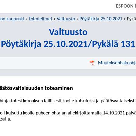
SIIRRY SUORAAN PÄÄSISÄLTÖÖN
ESPOON 
on kaupunki
Toimielimet
Valtuusto
Pöytäkirja 25.10.2021
Pykä
Valtuusto
Pöytäkirja 25.10.2021/Pykälä 131
Muutoksenhakuohj
 päätösvaltaisuuden toteaminen
htaja
totesi
kokouksen laillisesti koolle kutsutuksi ja päätösvaltaiseksi.
oli kutsuttu koolle
puheenjohtajan allekirjoittamalla
14.10.2021
päivä
sulla.