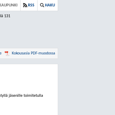
KAUPUNKI
RSS
HAKU
lä 131
e
Kokousasia PDF-muodossa
tyllä jäsenille toimitetulla