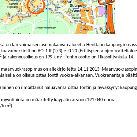
sä on lainvoimaisen asemakaavan alueella Henttaan kaupunginosassa 
aavamerkintä on AO-1 II (2/3) e=0.20 (Erillispientalojen korttelialue)
2
2
ja rakennusoikeus on 199 k-m
. Tontin osoite o
n Tikasniitynkuja 14.
n maanvuokrasopimus on allekirjoitettu 14.11.2013. Maanvuokrasopi
laisella on oikeus ostaa tontti vuokra-aikanaan. Vuokranantaja päät
lainen on ilmoittanut halua
vansa os
taa tontin ja hyväksynyt kaupun
 myyntihinta on määritetty käypään arvoon 191
040 euroa
2
e/k-m
).