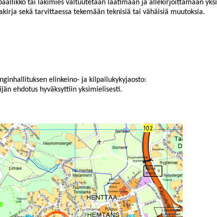
päällikkö tai lakimies valtuutetaan laatimaan ja allekirjoittamaan yksi
kirja sekä tarvittaessa tekemään teknisiä tai vähäisiä muutoksia.
ginhallituksen elinkeino- ja kilpailukykyjaosto:
lijän ehdotus hyväksyttiin yksimielisesti.