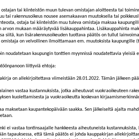
 ostajan tai kiinteistön muun tulevan omistajan aloitteesta tai toimin
u tai rakennusoikeus nousee asemakaavan muutoksella tai poikkeusl
teosta, ostaja tai kiinteistön muu tule
va omistaja maksaa kaupungill
n arvon mukaan määräytyvää lisäkauppahintaa. Lisäkauppahinta ma
sa siitä, kun lisärakennusoikeuden tuottava päätös on tullut lainvoimai
 omistaja on velvollinen ilmoittamaan em. muutoksista kaupungille (t
n noudatetaan kaupungin tonttien myynnissä noudatettavia yleisiä e
töönpanoon liittyviä ehtoja:
kirja on allekirjoitettava vi
imeistään 28.01.2022. Tämän jälkeen pää
lainen vastaa kustannuksista, jotka aiheutuvat vuokraoikeuteen rak
tyksen kuolettamisesta ja vuokraoikeutta koskevan kirjaamismerkinnä
aa maksetaa
n kaupantekopäivään saakka. Sen jälkeiseltä ajalta mahd
etaan.
ki ei vastaa tontinsaajalle hankkeesta aiheutuneista kustannuksista, h
ään tapauksessa, että tämä päätös ei johda kauppakirja
n allekirjoitt