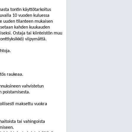
nasta tontin käyttötarkoitus
uvalla 10 vuoden kuluessa
e uuden tilanteen mukaisen
ksetaan kahden kuukauden
seksi. Ostaja tai kiinteistön
muu
onttiyksikkö) viipymättä.
htoja.
tös raukeaa.
ennuksineen vahvistetun
n poistamisesta.
ollisesti maksettu vuokra
aitoista tai vahingoista
amiseen.