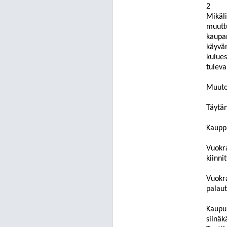
2
Mikäli
muuttu
kaupan
käyvä
kulues
tuleva
Muutoi
Täytän
Kauppa
Vuokra
kiinni
Vuokr
palaut
Kaupun
siinäk