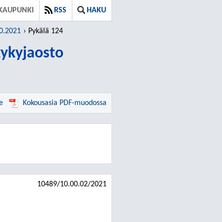
KAUPUNKI
RSS
HAKU
10.2021
Pykälä 124
kykyjaosto
e
Kokousasia PDF-muodossa
10489/10.00.02/2021