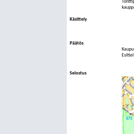
Tontti
kauppa
Käsittely
Päätös
Kaupun
Esitte
Selostus