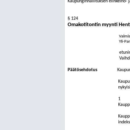
Kaupunginhallituksen elinkeino- j
§ 124
Omakotitontin myynti Hentta
Valmist
Yli-Pa
etuni
Vaihd
Päätösehdotus
Kaupun
Kaupun
nykyis
1
Kaupp
Kauppa
indeks