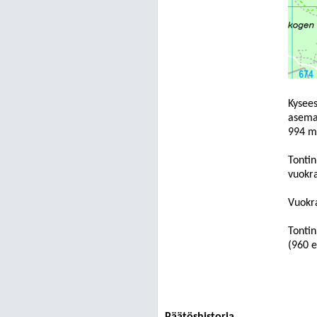
Kysees
asemak
994 m
Tonti
vuokra
Vuokra
Tontin
(960 
Päätöshistoria