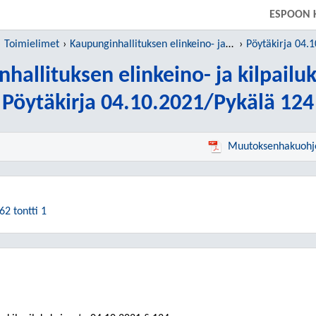
SIIRRY SUORAAN PÄÄSISÄLTÖÖN
ESPOON 
Toimielimet
Kaupunginhallituksen elinkeino- ja kilpailukykyjaosto
Pöytäkirja 04.
hallituksen elinkeino- ja kilpailu
Pöytäkirja 04.10.2021/Pykälä 124
Muutoksenhakuohj
62 tontti 1