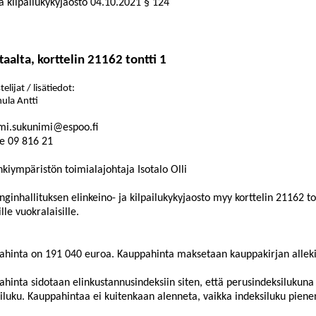
a kilpailukykyjaosto
04.10.2021
§ 124
alta, korttelin 21162 tontti 1
elijat / lisätiedot:
nula Antti
mi.sukunimi@espoo.fi
e
09
816
21
kiympäristön toimialajohtaja Isotalo Olli
ginhallituksen elinkeino- ja kilpailukykyjaosto myy korttelin 21162 t
ille vuokralaisille.
ahinta on
191 040 euroa. Kauppahinta maksetaan kauppakirjan alleki
hinta sidotaan elinkustannusindeksiin siten, että perusindeksilukun
iluku. Kauppahintaa ei kuitenkaan alenneta, vaikka indeksiluku piene