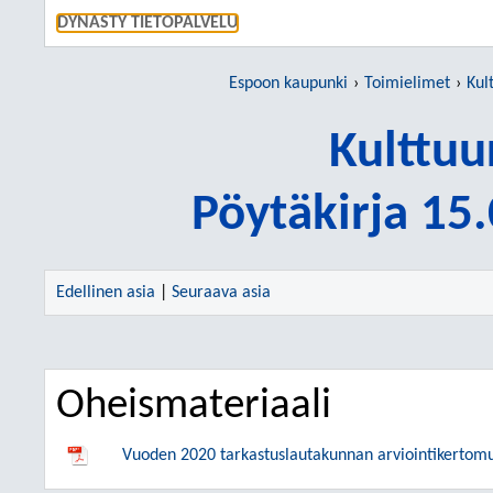
SIIRRY S
DYNASTY TIETOPALVELU
Espoon kaupunki
Toimielimet
Kul
Kulttuu
Pöytäkirja 15
Edellinen asia
|
Seuraava asia
Oheismateriaali
Vuoden 2020 tarkastuslautakunnan arviointikertom