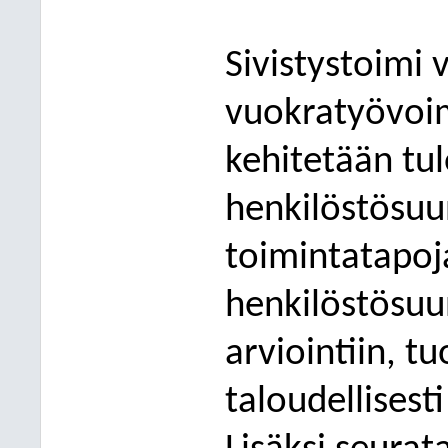
Sivistystoimi
vuokratyövoi
kehitetään tu
henkilöstösuu
toimintatapoj
henkilöstösuu
arviointiin, tu
taloudellisest