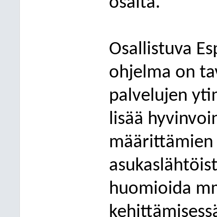
osalta.
Osallistuva Es
ohjelma on tav
palvelujen yt
lisää hyvinvoi
määrittämien
asukaslähtöist
huomioida mm.
kehittämises