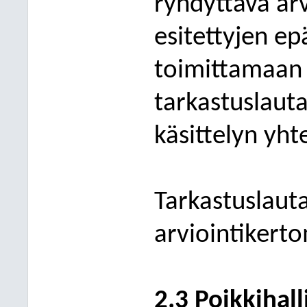
ryhdyttävä ar
esitettyjen e
toimittamaan n
tarkastuslaut
käsittelyn yht
Tarkastuslau
arviointikert
2.3 Poikkihal