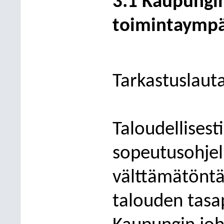
3.1 Kaupungin
toimintaympä
Tarkastuslaut
Taloudellisest
sopeutusohje
välttämätöntä
talouden tasa