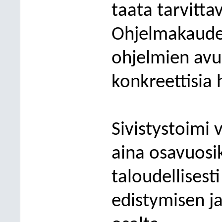
taata tarvitta
Ohjelmakauden
ohjelmien avul
konkreettisia 
Sivistystoimi 
aina osavuosi
taloudellisest
edist
ymisen j