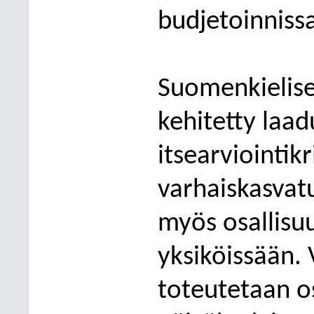
b
udjetoinniss
Suomenkielise
kehitetty laad
itsearviointikr
varhaiskasvatu
myös osallisu
yksiköissään.
toteutetaan o