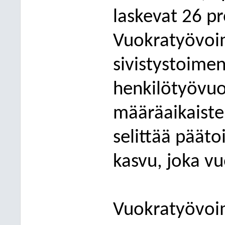
laskevat 26 p
Vuokratyövoim
sivistystoime
henkilötyövuo
määräaikaiste
selittää pääto
kasvu, joka v
Vuokratyövoim