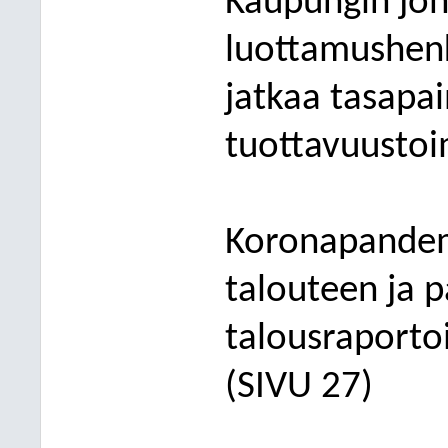
Kaupungin joh
luottamushenk
jatkaa tasapai
tuottavuustoi
Koronapandem
talouteen ja p
talousraporto
(SIVU 27)