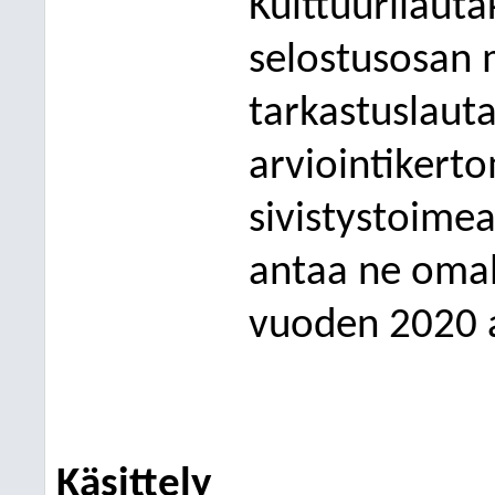
Kulttuurilauta
selostusosan 
tarkastuslaut
arviointikerto
sivistystoimea
antaa ne omal
vuoden 2020 a
Käsittely