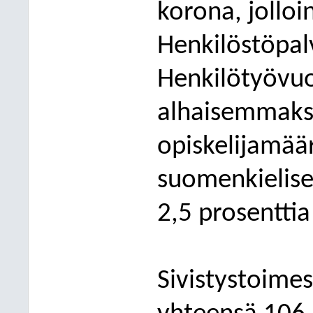
korona, jolloi
Henkilöstöpal
Henkilötyövuo
alhaisemmaksi
opiskelijamäär
suomenkielise
2,5 prosenttia
Siv
istystoimes