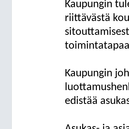
Kaupungin tul
riittävästä ko
sitouttamisest
toimintatapaa
Kaupungin joh
luottamushenk
edistää asukas
Asukas- ja as