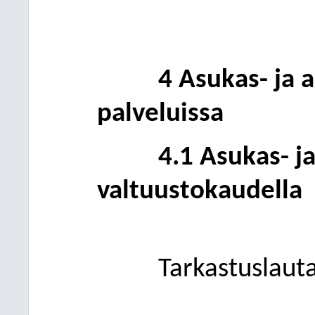
4 Asu
kas- ja 
palveluissa
4.1 Asukas- j
valtuustokaudella
Tarkastuslaut