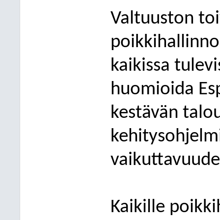
Valtuuston to
poikkihallinno
kaiki
ssa tulev
huomioida Esp
kestävän talo
kehitysohjelm
vaikuttavuude
Kaikille poikki