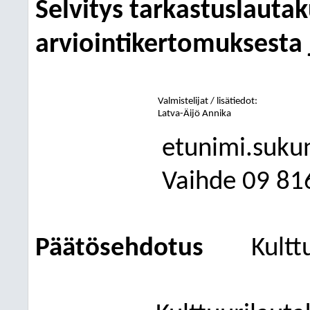
Selvitys tarkastuslauta
arviointikertomuksesta
Valmistelijat / lisätiedot:
Latva-Äijö Annika
etunimi.suku
Vaihde
09
81
Päätösehdotus
Kultt