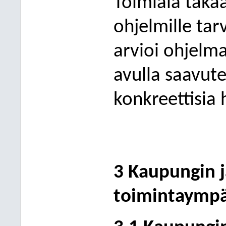
Toimiala takaa
ohjelmille tar
arvioi ohjelm
avulla saavute
konkreettisia 
3 Kaupungin j
toimintaympär