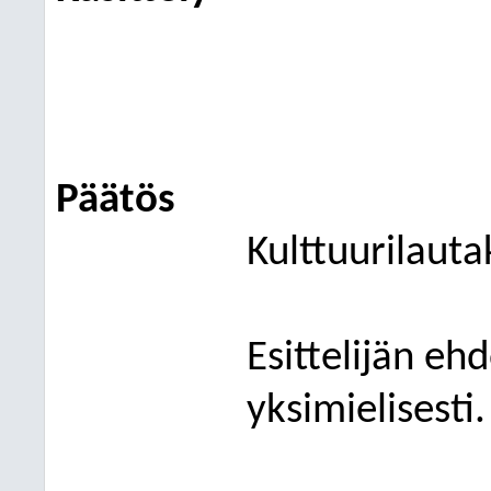
Päätös
Kulttuurilauta
Esittelijän eh
yksimielisesti.