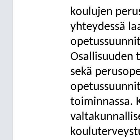
koulujen perus
yhteydessä la
opetussuunnit
Osallisuuden t
sekä perusope
opetussuunnit
toiminnassa. K
valtakunnallis
kouluterveyst