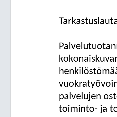
Tarkastuslaut
Palvelutuotan
kokonaiskuva
henkilöstömäär
vuokratyövoi
palvelujen os
toiminto- ja t