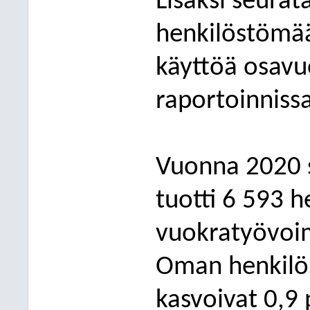
Lisäksi seurat
henkilöstömä
käyttöä osavuo
raportoinnissa
Vuonna 2
020 
tuotti 6 593 h
vuokratyövoi
Oman henkilö
kasvoivat 0,9