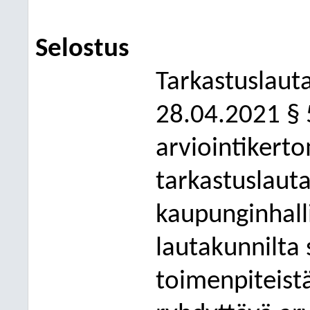
Selostus
Tarkastuslaut
28.04.2021 §
arviointikert
tarkastuslaut
kaupunginhall
lautakunnilta 
toimenpiteistä