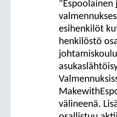
"Espoolainen 
valmennuksess
esihenkilöt ku
henkilöstö osa
johtamiskoulut
asu
kaslähtöis
Valmennuksiss
MakewithEspoo
välineenä. Lis
osallistuu akt