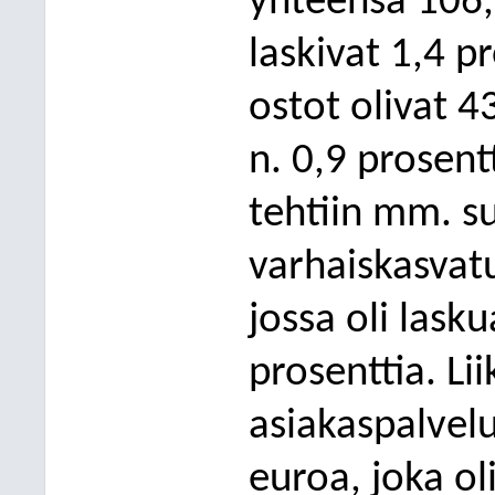
yhteensä 106,
laskivat 1,4 p
ostot olivat 43
n. 0,9 prosent
tehtiin mm. s
varhaiskas
vatu
jossa oli lask
prosenttia. Li
asiakaspalvelu
euroa, joka ol