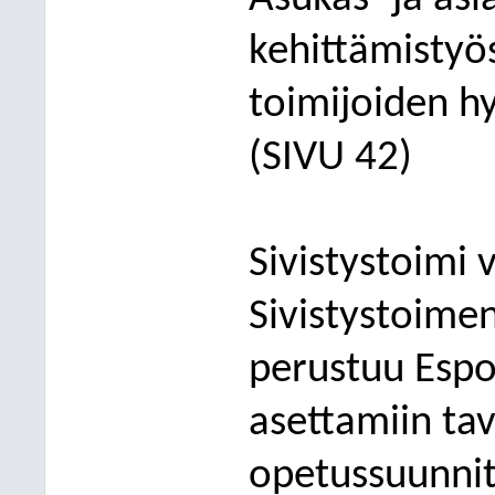
k
ehittämistyö
toimijoiden hy
(SIVU 42)
Sivistystoimi 
Sivistystoime
perustuu Espo
asettamiin tavo
opetussuunnit