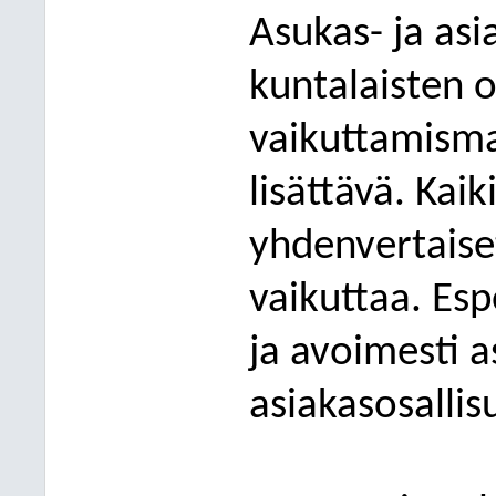
Asukas- ja asi
kuntalaisten o
vaikuttamisma
lisättävä. Kaik
yhdenvertaiset
vaikuttaa. Esp
ja avoimesti a
asiakasosallis