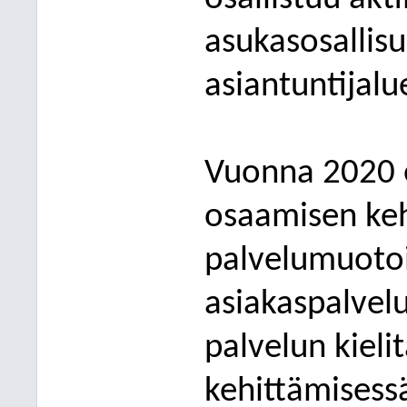
asukasosallisu
asiantuntijalu
Vuonna 2020 e
osaamisen keh
palvelumuotoi
asiakaspalvel
palvelun kieli
kehittämisessä