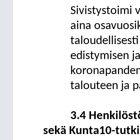
Sivistystoimi 
aina osavuosi
taloudellisest
edistymisen j
koronapandem
talouteen ja p
3.4 Henkilöst
sekä Kunta10-tutk