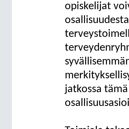
opiskelijat vo
osallisuudesta
terveystoimel
terveydenryhm
syvällisemmän 
merkityksellis
jatkossa tämä
osallisuusasioi