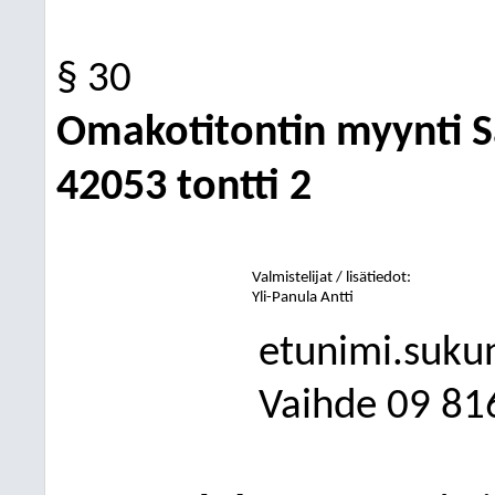
§ 30
Omakotitontin myynti S
42053 tontti 2
Valmistelijat / lisätiedot:
Yli-Panula Antti
etunimi.suku
Vaihde
09
81