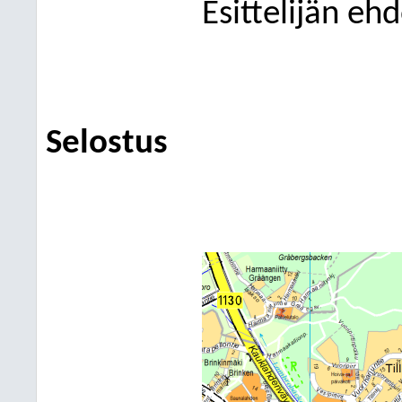
Esittelijän eh
Selostu
s