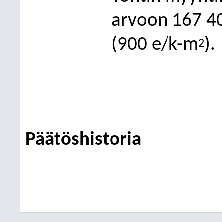
arvoon 167
4
(900 e/k-m
).
2
Päätöshistoria