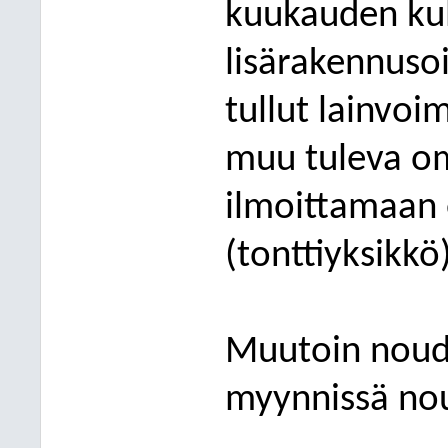
kuukauden kul
lisärakennuso
tullut lainvoim
muu tuleva om
ilmoittamaan 
(tonttiyksikkö
Muutoin noud
myynnissä noud