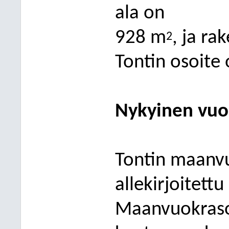
ala on
928 m
, ja r
2
Tontin osoite 
Nykyinen vuo
Tontin maanv
allekirjoitett
Maanvuokraso