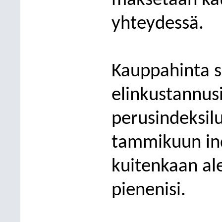
maksetaan kau
yhteydessä.
Kauppahinta s
elinkustannusi
perusindeksi
tammikuun ind
kuitenkaan al
pienenisi.