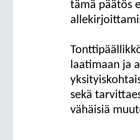
tämä päätös e
allekirjoittam
Tonttipäällikk
laatimaan ja a
yksityiskohtai
sekä tarvittae
vähäisiä muut