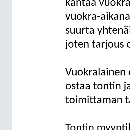
kantaa vuokra
vuokra-aikana
suurta yhtenä
joten tarjous 
Vuokralainen 
ostaa tontin 
toimittaman t
Tontin myynti