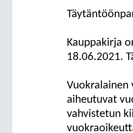
Täytäntöönpan
Kauppakirja on
18.06.2021. T
Vuokralainen 
aiheutuvat vu
vahvistetun ki
vuokraoikeutt