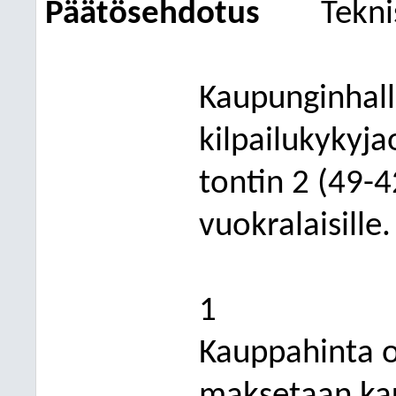
Päätösehdotus
Tekni
Kaupunginhalli
kilpailukykyj
tontin 2 (49-4
vuokralaisille.
1
Kauppahinta 