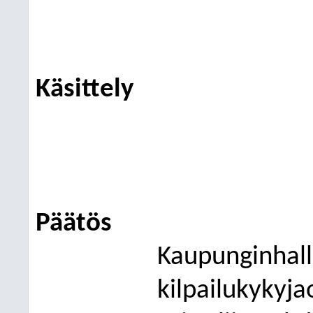
Käsittely
Päätös
Kaupunginhalli
kilpailukykyja