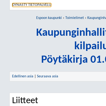
SIIRRY S
DYNASTY TIETOPALVELU
Espoon kaupunki
Toimielimet
Kaupunginhallituks
Kaupunginhalli
kilpai
Pöytäkirja 01
Edellinen asia
|
Seuraava asia
Liitteet