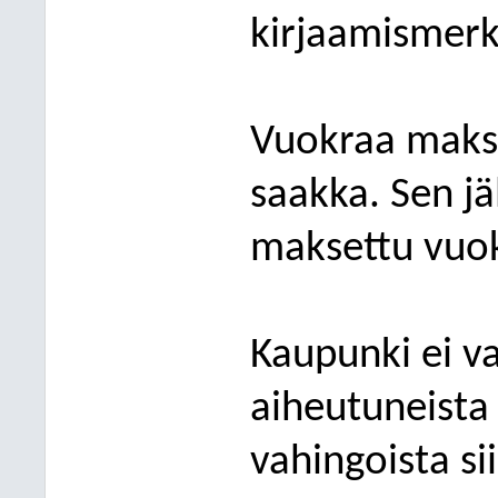
kirjaamismerk
Vuokraa maks
saakka. Sen jä
maksettu vuok
Kaupunki ei v
aiheutuneista 
vahingoista si