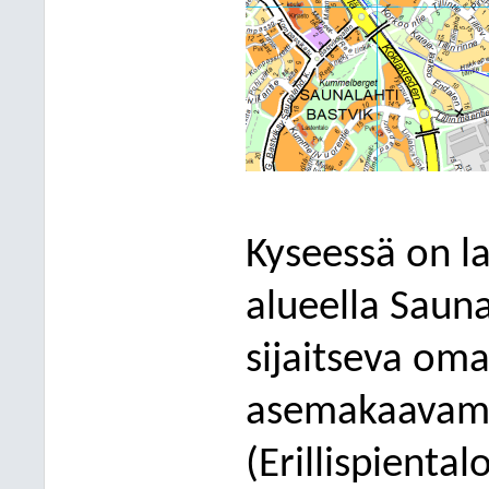
Kyseessä on 
alueella Saun
sijaitseva oma
asemakaavame
(Erillispiental