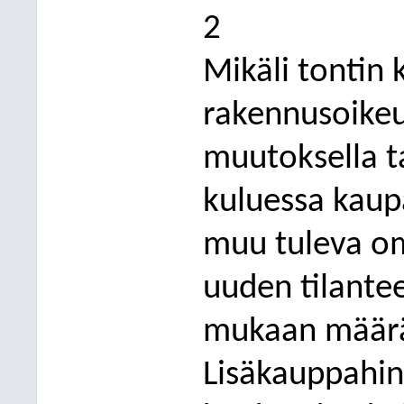
2
Mikäli tontin 
rakennusoike
muutoksella t
kuluessa kaupa
muu tuleva om
uuden tilante
mukaan määrä
Lisäkauppahi