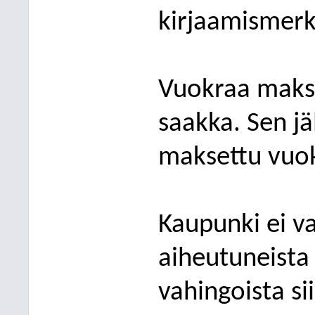
kirjaamismerk
Vuokraa maks
saakka. Sen jä
maksettu vuok
Kaupunki ei v
aiheutuneista 
vahingoista si