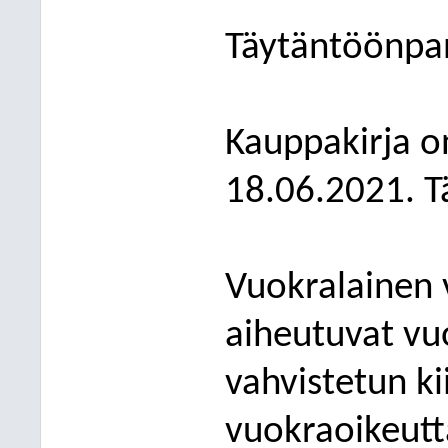
Täytäntöönpan
Kauppakirja on
18.06.2021. T
Vuokralainen 
aiheutuvat vu
vahvistetun ki
vuokraoikeutt