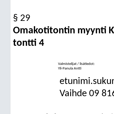
§ 29
Omakotitontin myynti Ku
tontti 4
Valmistelijat / lisätiedot:
Yli-Panula Antti
etunimi.suku
Vaihde
09
81