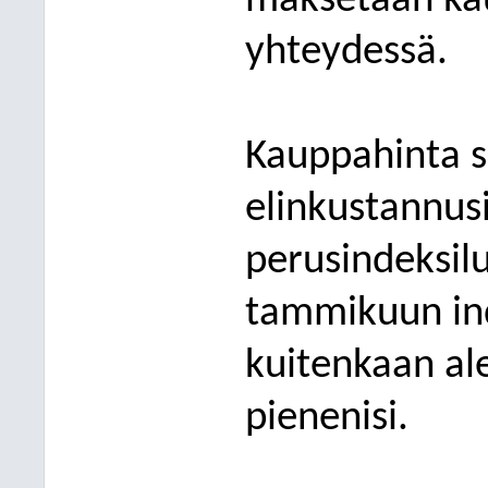
maksetaan kau
yhteydessä.
Kauppahinta s
elinkustannusi
perusindeksi
tammikuun ind
kuitenkaan al
pienenisi.