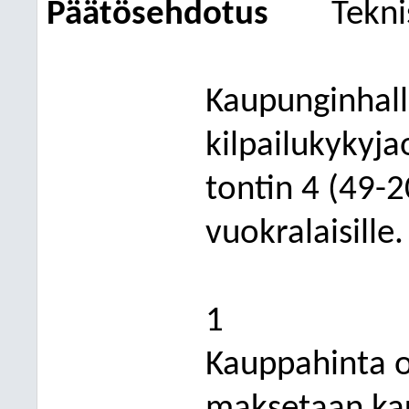
Päätösehdotus
Tekni
Kaupunginhalli
kilpailukykyj
tontin 4 (49-2
vuokralaisille.
1
Kauppahinta 