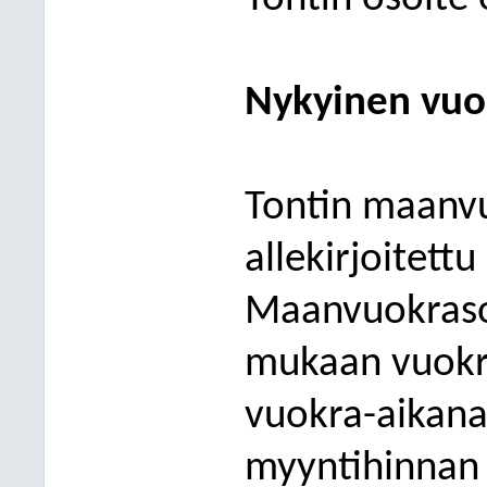
Nykyinen vuo
Tontin maanv
allekirjoitettu
Maanvuokraso
mukaan vuokra
vuokra-aikana
myyntihinnan 