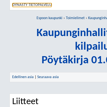
SIIRRY S
DYNASTY TIETOPALVELU
Espoon kaupunki
Toimielimet
Kaupunginhallituks
Kaupunginhalli
kilpai
Pöytäkirja 01
Edellinen asia
|
Seuraava asia
Liitteet