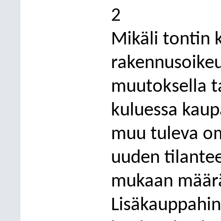
2
Mikäli tontin 
rakennusoike
muutoksella t
kuluessa kaupa
muu tuleva om
uuden tilante
mukaan määrä
Lisäkauppahi