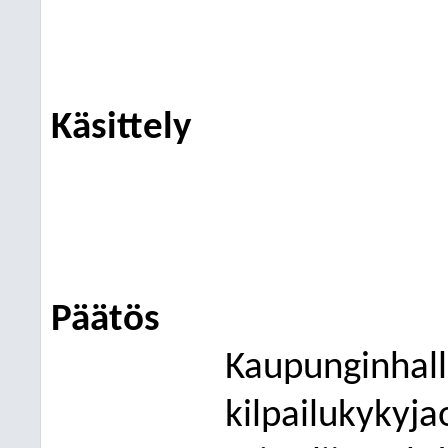
Käsittely
Päätös
Kaupunginhalli
kilpailukykyja