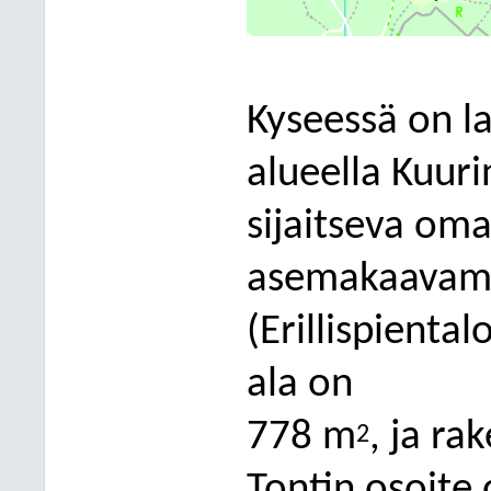
Kyseessä on 
alueella Kuur
sijaitseva oma
asemakaavame
(Erillispiental
ala on
7
7
8 m
, ja r
2
Tontin osoite 