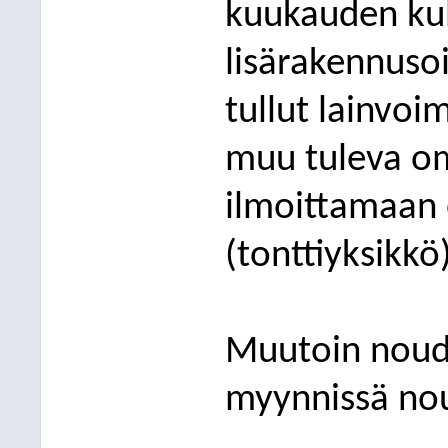
kuukauden kul
lisärakennuso
tullut lainvoim
muu tuleva om
ilmoittamaan 
(tonttiyksikkö
Muutoin noud
myynnissä noud