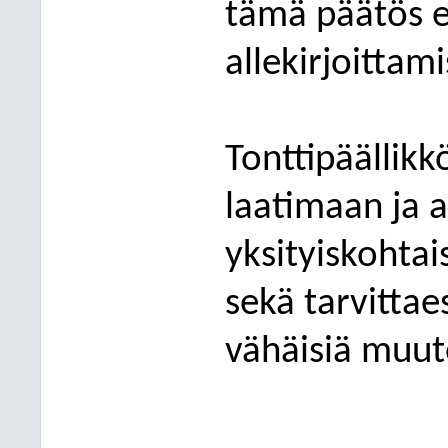
tämä päätös e
allekirjoittam
Tonttipäällikk
laatimaan ja a
yksityiskohtai
sekä tarvittae
vähäisiä muut