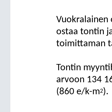
Vuokralainen 
ostaa tontin 
toimittaman t
Tontin myynti
arvoon 13
4
1
(860 e/k-m
).
2