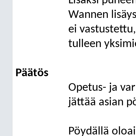
Lisäksi puheen
Wannen
lisäy
ei vastustettu
tulleen yksimi
Päätös
Opetus- ja va
jättää asian p
Pöydällä oloai