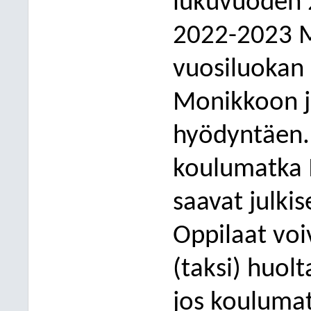
lukuvuoden 
2022-2023 M
vuosiluokan 
Monikkoon ju
hyödyntäen. 
koulumatka M
saavat julki
Oppilaat voi
(taksi) huol
jos
kouluma