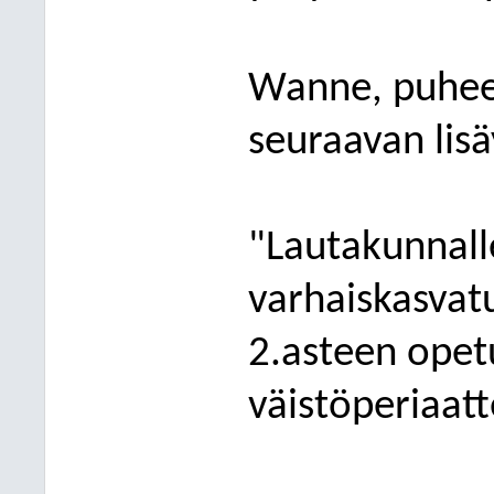
Wanne, puhee
seuraavan lis
"
Lautakunnall
varhaiskasvat
2.asteen opet
väistöperiaatt