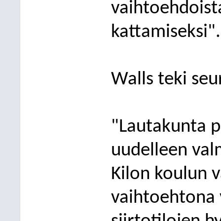
vaihtoehdoist
kattamiseksi
"
.
Wal
ls teki s
"
Lautakunta p
uudelleen valm
Kilon koulun 
vaihtoehtona v