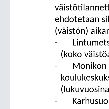
väistöti
lannet
ehdotetaan sik
(väistön) aika
-
Lintumets
(koko väistö
-
Monikon 
koulukeskuks
(lukuvuosin
-
Karhusuon