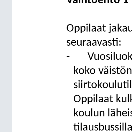
Vaihtoehto 1
Oppilaat jakau
seuraavasti:
-
Vuosiluok
koko väistön
siirtokouluti
Oppilaat kul
koulun lähei
tilausbussilla