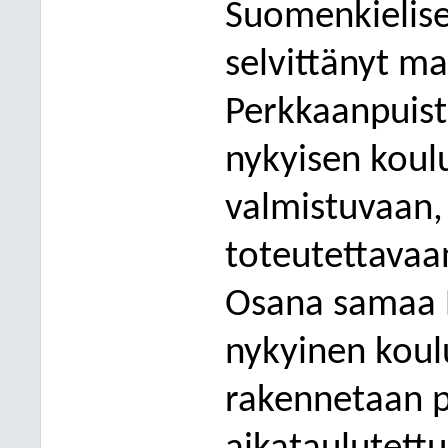
Suomenkielise
selvittänyt ma
Perkkaanpuisto
nykyisen koulu
v
almistuvaan
toteutettavaan
Osana samaa 
nykyinen koulu
rakennetaan p