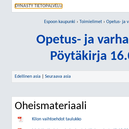
SIIRRY S
DYNASTY TIETOPALVELU
Espoon kaupunki
Toimielimet
Opetus- ja v
Opetus- ja varh
Pöytäkirja 16
Edellinen asia
|
Seuraava asia
Oheismateriaali
Kilon vaihtoehdot taulukko