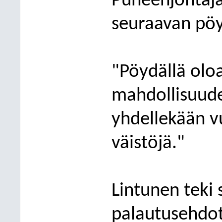
Puheenjohtaj
seuraavan pö
"Pöydällä oloa
mahdollisuudet
yhdellekään v
väistöjä."
Lintunen teki
palautusehdo