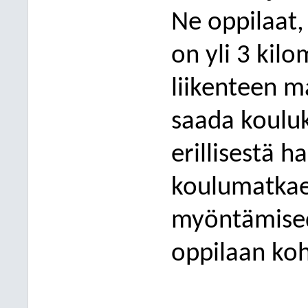
Ne oppilaat,
on yli 3 kilo
liikenteen m
saada kouluk
erillisestä 
koulumatka
myöntämisede
oppilaan koh