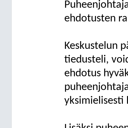
Puheenjohtaja
ehdotusten r
Keskustelun p
tiedusteli, v
ehdotus hyväks
puheenjohtaj
yksimielisesti