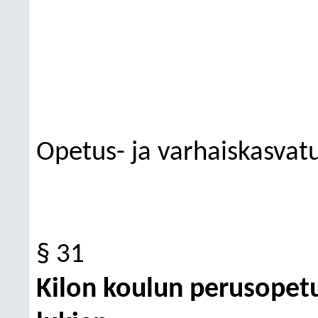
Opetus- ja varhaiskasvat
§ 31
Kilon koulun perusopet