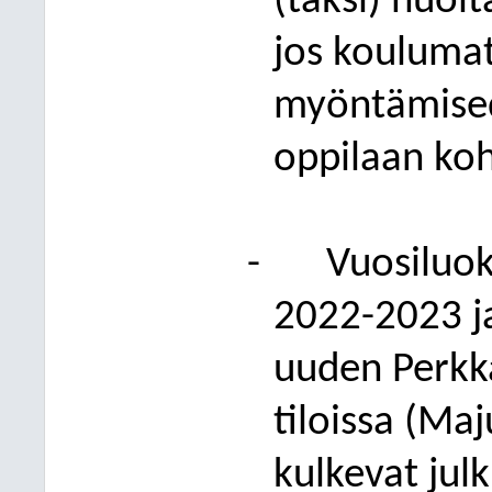
(taksi) huol
jos kouluma
myöntämised
oppilaan koh
-
Vuosiluok
2022-2023 ja
uuden Perkk
tiloissa (Maj
kulkevat jul