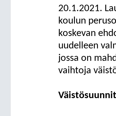
20.1.2021. La
koulun peruso
koskevan ehdo
uudelleen
val
jossa
on mahd
vaihtoja väist
Väistösuunni