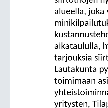
siirtotilojen
alueella, joka
minikilpailut
kustannusteho
aikataululla,
tarjouksia siir
Lautakunta py
toimimaan asia
yhteistoiminna
yritysten, Til