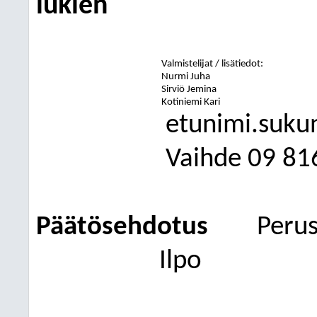
lukien
Valmistelijat / lisätiedot:
Nurmi Juha
Sirviö Jemina
Kotiniemi Kari
etunimi.suku
Vaihde
09
81
Päätösehdotus
Perus
Ilpo