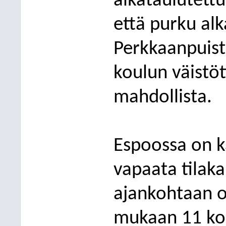
aikataulutettu
että purku alk
P
erkkaanpuist
koulun väistöt
mahdollista.
Espoossa on kä
vapaata tilaka
ajankohtaan o
mukaan 11 kou