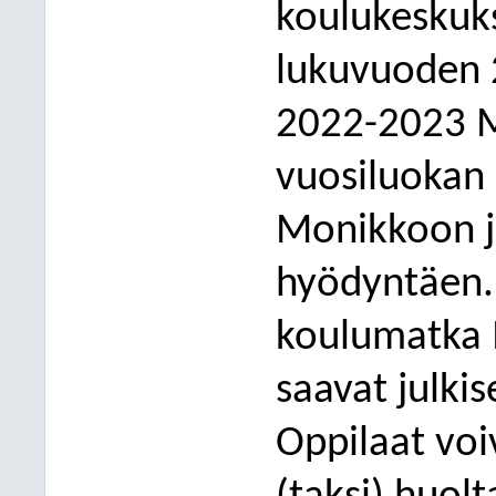
koulukeskuks
lukuvuoden 
2022-2023 M
vuosiluokan 
Monikkoon
hyödyntäen. 
koulumatka M
saavat julki
Oppilaat voi