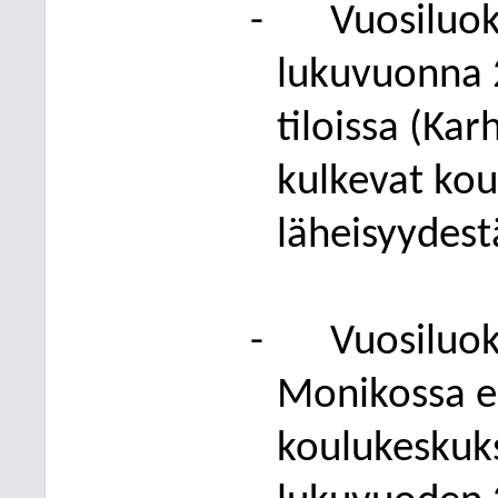
-
Vuosiluok
lukuvuonna 
tiloissa (Kar
kulkevat
kou
läheisyydestä
-
Vuosiluok
Monikossa e
koulukeskuks