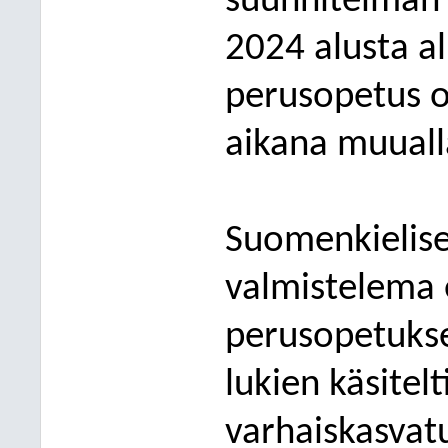
suunnitelman
2024 alusta al
perusopetus o
aikana muuall
Suomenkielise
valmistelema 
perusopetukse
lukien käsitelt
varhaiskasvat