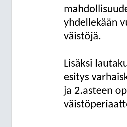
mahdollisuudet
yhdellekään vu
väistöjä.
Lisäksi lautak
esitys varhai
ja 2.asteen op
väistöperiaatt