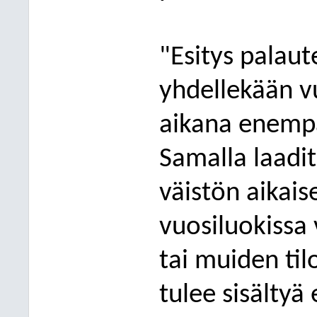
"
Esitys palaut
yhdellekään vu
aikana enempää
Samalla laadi
väistön aikais
vuosiluokissa 
tai muiden ti
tulee sisältyä 