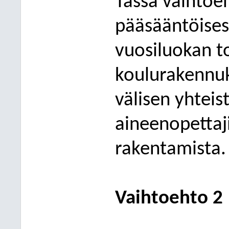
Tässä vaihtoeh
pääsääntöises
vuosiluokan 
koulurakennuk
välisen yhteis
aineenopettaj
rakentamista.
Vaihtoehto 2