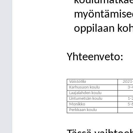
koulumatka
myöntämisede
oppilaan koh
Yhteenveto:
Väistötila
2021
Karhusuon koulu
3-4
Laajalahden koulu
Lintumetsän koulu
1-2
Monikko
5-6
Perkkaan koulu