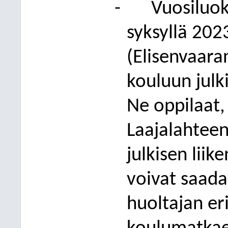
-
Vuosiluo
syksyllä 202
(Elisenvaara
kouluun julk
Ne oppilaat,
Laajalahteen
julkisen lii
voivat saada
huoltajan er