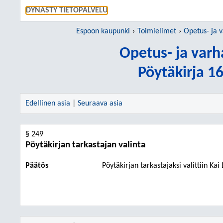
SIIRRY S
DYNASTY TIETOPALVELU
Espoon kaupunki
Toimielimet
Opetus- ja v
Opetus- ja var
Pöytäkirja 1
Edellinen asia
|
Seuraava asia
§ 249
Pöytäkirjan tarkastajan valinta
Päätös
Pöytäkirjan tarkastaj
a
ksi valit
tii
n
Kai 